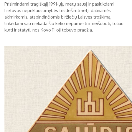
Prisimindami tragiškąjį 1991-ųjų metų sausį ir pasitikdami
Lietuvos nepriklausomybės trisdešimtmetį, dalinamės
akimirkomis, atspindinčiomis biržiečių Laisvės troškimą,
linkėdami sau niekada šio kelio nepamesti ir neišduoti, toliau
kurti ir statyti, nes Kovo 11-oji tebuvo pradžia.