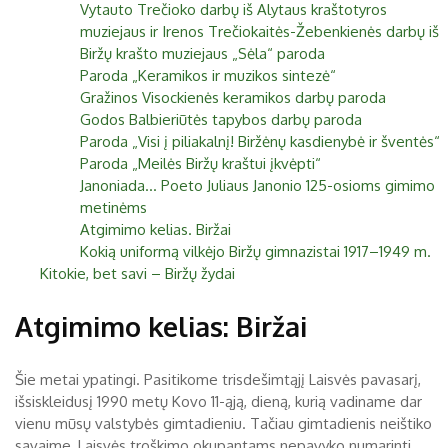
Vytauto Trečioko darbų iš Alytaus kraštotyros
muziejaus ir Irenos Trečiokaitės-Žebenkienės darbų iš
Biržų krašto muziejaus „Sėla“ paroda
Paroda „Keramikos ir muzikos sintezė“
Gražinos Visockienės keramikos darbų paroda
Godos Balbieriūtės tapybos darbų paroda
Paroda „Visi į piliakalnį! Biržėnų kasdienybė ir šventės“
Paroda „Meilės Biržų kraštui įkvėpti“
Janoniada... Poeto Juliaus Janonio 125-osioms gimimo
metinėms
Atgimimo kelias. Biržai
Kokią uniformą vilkėjo Biržų gimnazistai 1917–1949 m.
Kitokie, bet savi – Biržų žydai
Atgimimo kelias: Biržai
Šie metai ypatingi. Pasitikome trisdešimtąjį Laisvės pavasarį,
išsiskleidusį 1990 metų Kovo 11-ąją, dieną, kurią vadiname dar
vienu mūsų valstybės gimtadieniu. Tačiau gimtadienis neištiko
savaime, Laisvės troškimo okupantams nepavyko numarinti