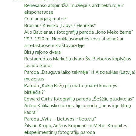
Renesanso atspindžiai muziejaus architektūroje ir
Biržai XIX a.
eksponatuose
Pr
An
Tr
Ke
Pe
Še
Se
O tu ar agarą matei?
Biržai XX a.
1
2
Broniaus Krivicko „Didysis Henrikas“
Alio Balbieriaus fotografijų paroda „Jono Meko žemė“
3
4
5
6
7
8
9
1919–1920 m. Nepriklausomybės kovų atspindžiai
artefaktuose ir kraštovaizdyje
10
11
12
13
14
15
16
Biržų rajono dvarai
Restauruotos Markučių dvaro Šv. Barboros koplyčios
17
18
19
20
21
22
23
fasado ikonos
Paroda „Dauguva laiko tėkmėje“ iš Aizkrauklės (Latvija)
24
25
26
27
28
29
30
muziejaus
31
Paroda „Kokią Biržų pilį mato (matė) kuriantys
biržiečiai?“
Edward Curtis fotografijų paroda „Šešėlių gaudytojas“
Arūno Kulikausko fotografijų paroda „Jonas ir jo filmų
kadrai“
Paroda „Vytis – Lietuvos ir lietuvių“
Žilvino Kropo, Aušros Kropienės ir Mėtos Kropaitės
eksperimentinių fotografijų paroda