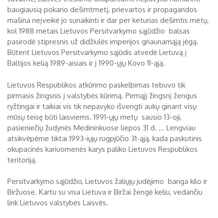
baugiausią pokario dešimtmetį, prievartos ir propagandos
mašina neįveikė jo sunaikinti ir dar per keturias dešimtis metų,
kol 1988 metais Lietuvos Persitvarkymo sąjūdžio balsas
pasirodė stipresnis už didžiulės imperijos griaunamąją jėgą.
Būtent Lietuvos Persitvarkymo sąjūdis atvedė Lietuvą į
Baltijos kelią 1989-aisiais ir į 1990-ųjų Kovo 11-ąją.
Lietuvos Respublikos atkūrimo paskelbimas tebuvo tik
pirmasis žingsnis į valstybės kūrimą. Pirmąjį žingsnį žengus
ryžtingai ir taikiai vis tik nepavyko išvengti aukų ginant visų
mūsų teisę būti laisviems. 1991-ųjų metų sausio 13-oji,
pasieniečių žudynės Medininkuose liepos 31 d. ... Lengviau
atsikvėpėme tiktai 1993-iųjų rugpjūčio 31-ąją, kada paskutinis
okupacinės kariuomenės karys paliko Lietuvos Respublikos
teritoriją.
Persitvarkymo sąjūdžio, Lietuvos žaliųjų judėjimo banga kilo ir
Biržuose. Kartu su visa Lietuva ir Biržai žengė keliu, vedančiu
link Lietuvos valstybės Laisvės.