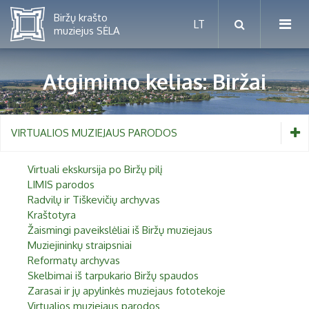
Atgimimo kelias: Biržai
Mėnesio renginiai
VIRTUALIOS MUZIEJAUS PARODOS
Planuojamos parodos 2026 m.
Vaikams nuo 5 iki 10 metų
Virtuali ekskursija po Biržų pilį
Paaugliams nuo 11 iki 18 metų
LIMIS parodos
Proistorė
Radvilų ir Tiškevičių archyvas
Suaugusiems
Etnografija
Kraštotyra
Žaismingi paveikslėliai iš Biržų muziejaus
Šeimoms
Biržai ir Radvilos
Muziejininkų straipsniai
Reformatų archyvas
Biržų tvirtovės arsenalas
Skelbimai iš tarpukario Biržų spaudos
Zarasai ir jų apylinkės muziejaus fototekoje
RUGPJŪTIS
2026
Religijos
Virtualios muziejaus parodos