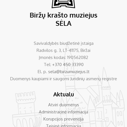
Savivaldybės biudžetinė įstaiga
Radvilos g. 3, LT-41175, Biržai
Įmonės kodas: 190562082
Tel:
+370 450 33390
El. p.
sela@birzumuziejus.lt
Duomenys kaupiami ir saugomi Juridinių asmenų registre
Aktualu
Atviri duomenys
Administracinė informacija
Korupcijos prevencija
Teisinė informacija