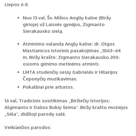
Liepos 6 d.
Biržų tvirtovės arsenalas
Nuo 13 val. Šv. Mišios Anglių kalne (Biržų
RUGPJŪTIS
2026
Religijos
girioje) už Laisvės gynėjus, Zigmanto
Sierakausko sielą.
Biržai XIX a.
Pr
An
Tr
Ke
Pe
Še
Se
Atminimo valanda Anglų kalne: dr. Olgos
Biržai XX a.
Mastianicos istorinis pasakojimas „1863–64
1
2
m. Biržų krašte: Zigmanto Sierakausko 200-
3
4
5
6
7
8
9
osioms gimimo metinėms atminti.
LMTA studenčių sesių Gabrielės ir Hilarijos
10
11
12
13
14
15
16
Čeponyčių muzikavimas.
Pokalbiai prie arbatos.
17
18
19
20
21
22
23
24
25
26
27
28
29
30
16 val. Tradicinis susitikimas „Biržiečių istorijos:
Algimanto ir Dalios Bukių šeima“.
Biržų krašto muziejus
31
„Sėla“, didžioji parodų salė.
Veikiančios parodos: