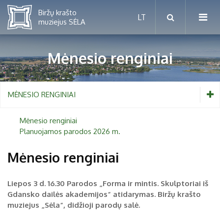
Mėnesio renginiai
Mėnesio renginiai
MĖNESIO RENGINIAI
Planuojamos parodos 2026 m.
Mėnesio renginiai
Planuojamos parodos 2026 m.
Vaikams nuo 5 iki 10 metų
Mėnesio renginiai
Paaugliams nuo 11 iki 18 metų
Proistorė
Liepos 3 d. 16.30 Parodos „Forma ir mintis. Skulptoriai iš
Suaugusiems
Gdansko dailės akademijos“ atidarymas.
Biržų krašto
Etnografija
muziejus „Sėla“, didžioji parodų salė.
Šeimoms
Biržai ir Radvilos