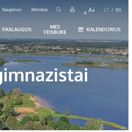
-
A+
Naujienos
Metrikai
LT
EN
A
MES
PASLAUGOS
KALENDORIUS
FEISBUKE
gimnazistai