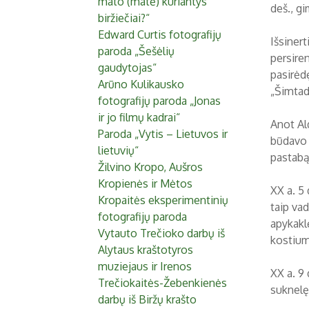
mato (matė) kuriantys
deš., gi
biržiečiai?“
Edward Curtis fotografijų
Išsiner
paroda „Šešėlių
persiren
gaudytojas“
pasirėd
Arūno Kulikausko
„Šimtad
fotografijų paroda „Jonas
ir jo filmų kadrai“
Anot Al
Paroda „Vytis – Lietuvos ir
būdavo 
lietuvių“
pastabą
Žilvino Kropo, Aušros
Kropienės ir Mėtos
XX a. 5 
Kropaitės eksperimentinių
taip va
fotografijų paroda
apykakl
Vytauto Trečioko darbų iš
kostium
Alytaus kraštotyros
muziejaus ir Irenos
XX a. 9
Trečiokaitės-Žebenkienės
suknelę,
darbų iš Biržų krašto