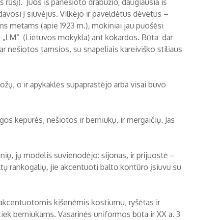
rūšį). Juos iš panešioto drabužio, daugiausia iš
osi į siuvėjus. Vilkėjo ir paveldėtus dėvėtus –
 metams (apie 1923 m.), mokiniai jau puošėsi
s „LM“ (Lietuvos mokykla) ant kokardos. Būta dar
r nešiotos tamsios, su snapeliais kareiviško stiliaus
žų, o ir apykaklės supaprastėjo arba visai buvo
s kepurės, nešiotos ir berniukų, ir mergaičių. Jas
nių, jų modelis suvienodėjo: sijonas, ir prijuostė –
ų rankogalių, jie akcentuoti balto kontūro įsiuvu su
, akcentuotomis kišenėmis kostiumu, ryšėtas ir
 tiek berniukams. Vasarinės uniformos būta ir XX a. 3