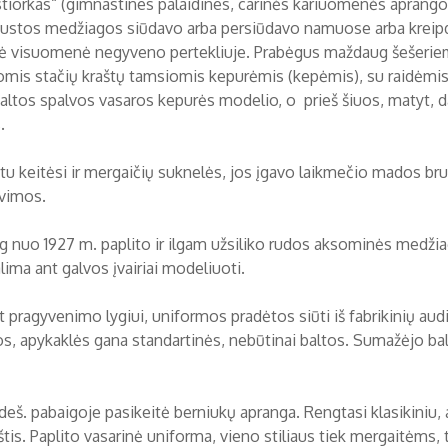
tiorkas“ (gimnastines palaidines, carinės kariuomenės aprangos 
ustos medžiagos siūdavo arba persiūdavo namuose arba kreipdav
 visuomenė negyveno pertekliuje. Prabėgus maždaug šešeriems
omis stačių kraštų tamsiomis kepurėmis (kepėmis), su raidėmi
baltos spalvos vasaros kepurės modelio, o prieš šiuos, matyt, da
.
u keitėsi ir mergaičių suknelės, jos įgavo laikmečio mados bruo
vimos.
 nuo 1927 m. paplito ir ilgam užsiliko rudos aksominės medžiago
ima ant galvos įvairiai modeliuoti.
 pragyvenimo lygiui, uniformos pradėtos siūti iš fabrikinių audi
os, apykaklės gana standartinės, nebūtinai baltos. Sumažėjo balt
 deš. pabaigoje pasikeitė berniukų apranga. Rengtasi klasikiniu
štis. Paplito vasarinė uniforma, vieno stiliaus tiek mergaitėms,