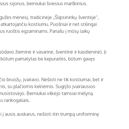
sius sijonus, berniukai šviesius marškinius.
gužės mėnesį, tradicinėje „Šlipsininkų šventėje“,
ą atkartojančiu kostiumu. Puošniai ir net stilingai
ntus ruoštis egzaminams. Panašu į mūsų laikų
avo žieminė ir vasarinė, šventinė ir kasdieninė). Ji
ėje būtum pamatytas be kepuraitės, būtum gavęs
io bruožų, įvairavo. Nešioti ne tik kostiumai, bet ir
is, su plačiomis kelnėmis. Sugrįžo įvairiausios
 nusistovėjo. Berniukai vilkėjo tamsiai mėlyną
u rankogaliais.
i į ausis auskarus, nešioti itin trumpą uniforminę