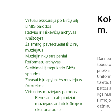
Kok
Virtuali ekskursija po Biržų pilį
LIMIS parodos
m.
Radvilų ir Tiškevičių archyvas
Kraštotyra
Žaismingi paveikslėliai iš Biržų
muziejaus
Muziejininkų straipsniai
Dar nep
Reformatų archyvas
tebesto
Skelbimai iš tarpukario Biržų
prieška
spaudos
Uniform
Zarasai ir jų apylinkės muziejaus
turėta.
fototekoje
baltos 
Virtualios muziejaus parodos
Ilgainiu
Renesanso atspindžiai
Pirmojo
muziejaus architektūroje ir
dažniau
eksponatuose