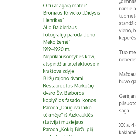
„gimnas
O tu ar agarą matei?
namie a
Broniaus Krivicko „Didysis
tuometė
Henrikas“
standži
Alio Balbieriaus
vieno, 
fotografijų paroda „Jono
kepurės
Meko žemė“
1919–1920 m.
Tuo met
Nepriklausomybės kovų
nebedė
atspindžiai artefaktuose ir
kraštovaizdyje
Maždaug
Biržų rajono dvarai
buvo gal
Restauruotos Markučių
dvaro Šv. Barboros
Gerėjant
koplyčios fasado ikonos
plisuot
Paroda „Dauguva laiko
saga.
tėkmėje“ iš Aizkrauklės
(Latvija) muziejaus
XX a. 4
Paroda „Kokią Biržų pilį
kaklarai