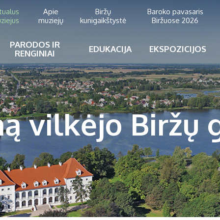
rtualus
Apie
Biržų
Baroko pavasaris
ziejus
muziejų
kunigaikštystė
Biržuose 2026
PARODOS IR
EDUKACIJA
EKSPOZICIJOS
RENGINIAI
ą vilkėjo Biržų 