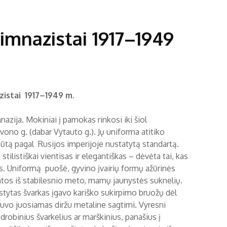
gimnazistai 1917–1949
zistai 1917–1949 m.
zija. Mokiniai į pamokas rinkosi iki šiol
o g. (dabar Vytauto g.). Jų uniforma atitiko
ūtą pagal Rusijos imperijoje nustatytą standartą.
listiškai vientisas ir elegantiškas – dėvėta tai, kas
s. Uniformą puošė, gyvino įvairių formų ažūrinės
imtos iš stabilesnio meto, mamų jaunystės suknelių.
gstytas švarkas įgavo kariško sukirpimo bruožų dėl
buvo juosiamas diržu metaline sagtimi. Vyresni
robinius švarkelius ar marškinius, panašius į