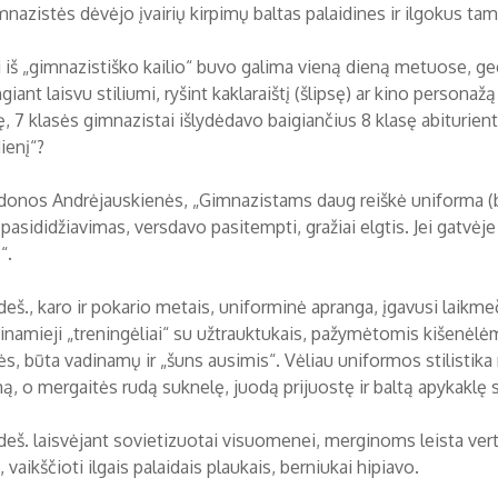
mnazistės dėvėjo įvairių kirpimų baltas palaidines ir ilgokus tam
ti iš „gimnazistiško kailio“ buvo galima vieną dieną metuose, ge
giant laisvu stiliumi, ryšint kaklaraištį (šlipsę) ar kino personaž
ę, 7 klasės gimnazistai išlydėdavo baigiančius 8 klasę abiturie
ienį“?
donos Andrėjauskienės, „Gimnazistams daug reiškė uniforma (būd
pasididžiavimas, versdavo pasitempti, gražiai elgtis. Jei gatv
“.
deš., karo ir pokario metais, uniforminė apranga, įgavusi laikmeč
dinamieji „treningėliai“ su užtrauktukais, pažymėtomis kišenėlėm
ės, būta vadinamų ir „šuns ausimis“. Vėliau uniformos stilistika
ą, o mergaitės rudą suknelę, juodą prijuostę ir baltą apykaklę s
 deš. laisvėjant sovietizuotai visuomenei, merginoms leista vert
 vaikščioti ilgais palaidais plaukais, berniukai hipiavo.