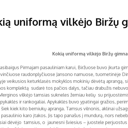
ią uniformą vilkėjo Biržų 
Kokią uniformą vilkėjo Biržų gimna
asibaigus Pirmajam pasauliniam karui, Biržuose buvo įkurta gimna
vinčiuose raudonplyčiuose Jansono namuose, tuometinėje Dirvon
ryje veikusios keturklasės mokyklos mokinių dėvėtą aprangą, si
os komplektą sudarė tos pačios dalys, tačiau drabužis nebuvo sti
 Merginos vilkėjo tamsias sukneles žemiau kelių su prijuostėmi
apykaklės ir rankogaliai. Apykaklės buvo ypatingai gražios, per
i šiek kiek kito berniukų apranga. Tamsus vilnonis, aklinai užsa
 pasaulinio karo įtakos. Jis tapo panašus į mundurą, nors nebe
siai dėvėjo tamsius, o jaunesni šviesius – juostele perjuostus d