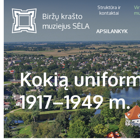
Struktūra ir
Vi
kontaktai
mu
APSILANKYK
Kokią uniform
1917–1949 m.