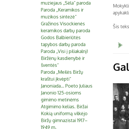
muziejaus „Sėla“ paroda
Mokykli
Paroda „Keramikos ir
apykakli
muzikos sintezė“
Gražinos Visockienės
Šis teks
keramikos darbų paroda
Godos Balbieriūtės
tapybos darbų paroda
Paroda „Visi į piliakalnį!
Biržėnų kasdienybė ir
Gal
šventės“
Paroda „Meilės Biržų
kraštui įkvėpti“
Janoniada... Poeto Juliaus
Janonio 125-osioms
gimimo metinėms
Atgimimo kelias. Biržai
Kokią uniformą vilkėjo
Biržų gimnazistai 1917–
1949 m.