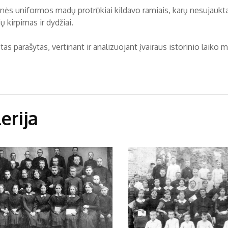
nės uniformos madų protrūkiai kildavo ramiais, karų nesujauktais
ų kirpimas ir dydžiai.
tas parašytas, vertinant ir analizuojant įvairaus istorinio laik
erija