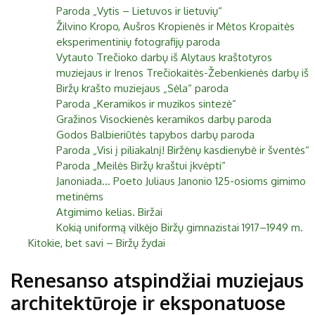
Paroda „Vytis – Lietuvos ir lietuvių“
Žilvino Kropo, Aušros Kropienės ir Mėtos Kropaitės
eksperimentinių fotografijų paroda
Vytauto Trečioko darbų iš Alytaus kraštotyros
muziejaus ir Irenos Trečiokaitės-Žebenkienės darbų iš
Biržų krašto muziejaus „Sėla“ paroda
Paroda „Keramikos ir muzikos sintezė“
Gražinos Visockienės keramikos darbų paroda
Godos Balbieriūtės tapybos darbų paroda
Paroda „Visi į piliakalnį! Biržėnų kasdienybė ir šventės“
Paroda „Meilės Biržų kraštui įkvėpti“
Janoniada... Poeto Juliaus Janonio 125-osioms gimimo
metinėms
Atgimimo kelias. Biržai
Kokią uniformą vilkėjo Biržų gimnazistai 1917–1949 m.
Kitokie, bet savi – Biržų žydai
Renesanso atspindžiai muziejaus
architektūroje ir eksponatuose