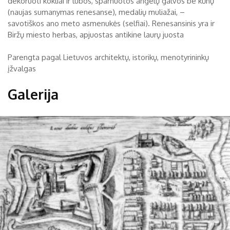
dekoruoti kokliai ir lubos, sparnuotos angelų galvos be kūnų
(naujas sumanymas renesanse), medalių muliažai, –
savotiškos ano meto asmenukės (selfiai). Renesansinis yra ir
Biržų miesto herbas, apjuostas antikine laurų juosta
Parengta pagal Lietuvos architektų, istorikų, menotyrininkų
įžvalgas
Galerija