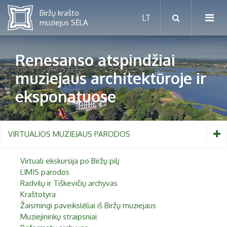
Renesanso atspindžiai
muziejaus architektūroje ir
Mėnesio renginiai
eksponatuose
Planuojamos parodos 2026 m.
Vaikams nuo 5 iki 10 metų
Paaugliams nuo 11 iki 18 metų
VIRTUALIOS MUZIEJAUS PARODOS
Proistorė
Suaugusiems
Etnografija
Virtuali ekskursija po Biržų pilį
LIMIS parodos
Šeimoms
Biržai ir Radvilos
Radvilų ir Tiškevičių archyvas
Kraštotyra
Biržų tvirtovės arsenalas
Žaismingi paveikslėliai iš Biržų muziejaus
RUGPJŪTIS
2026
Muziejininkų straipsniai
Religijos