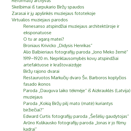
Reformatų archyvas
Biržai XIX a.
Skelbimai iš tarpukario Biržų spaudos
Pr
An
Tr
Ke
Pe
Še
Se
Zarasai ir jų apylinkės muziejaus fototekoje
Biržai XX a.
Virtualios muziejaus parodos
1
2
Renesanso atspindžiai muziejaus architektūroje ir
eksponatuose
3
4
5
6
7
8
9
O tu ar agarą matei?
Broniaus Krivicko „Didysis Henrikas“
10
11
12
13
14
15
16
Alio Balbieriaus fotografijų paroda „Jono Meko žemė“
1919–1920 m. Nepriklausomybės kovų atspindžiai
17
18
19
20
21
22
23
artefaktuose ir kraštovaizdyje
24
25
26
27
28
29
30
Biržų rajono dvarai
Restauruotos Markučių dvaro Šv. Barboros koplyčios
31
fasado ikonos
Paroda „Dauguva laiko tėkmėje“ iš Aizkrauklės (Latvija)
muziejaus
Paroda „Kokią Biržų pilį mato (matė) kuriantys
biržiečiai?“
Edward Curtis fotografijų paroda „Šešėlių gaudytojas“
Arūno Kulikausko fotografijų paroda „Jonas ir jo filmų
kadrai“