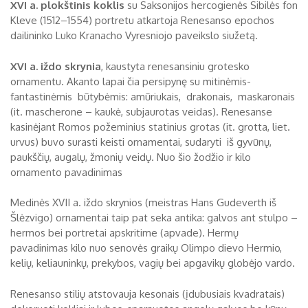
XVI a. plokštinis koklis
su Saksonijos hercogienės Sibilės fon
Kleve (1512–1554) portretu atkartoja Renesanso epochos
dailininko Luko Kranacho Vyresniojo paveikslo siužetą.
XVI a. iždo skrynia
, kaustyta renesansiniu grotesko
ornamentu. Akanto lapai čia persipynę su mitinėmis-
fantastinėmis būtybėmis: amūriukais, drakonais, maskaronais
(it. mascherone – kaukė, subjaurotas veidas). Renesanse
kasinėjant Romos požeminius statinius grotas (it. grotta, liet.
urvus) buvo surasti keisti ornamentai, sudaryti iš gyvūnų,
paukščių, augalų, žmonių veidų. Nuo šio žodžio ir kilo
ornamento pavadinimas
Medinės XVII a. iždo skrynios (meistras Hans Gudeverth iš
Šlėzvigo) ornamentai taip pat seka antika: galvos ant stulpo –
hermos bei portretai apskritime (apvade). Hermų
pavadinimas kilo nuo senovės graikų Olimpo dievo Hermio,
kelių, keliauninkų, prekybos, vagių bei apgavikų globėjo vardo.
Renesanso stilių atstovauja kesonais (įdubusiais kvadratais)