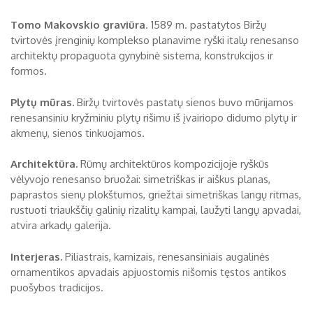
Tomo Makovskio graviūra
. 1589 m. pastatytos Biržų
tvirtovės įrenginių komplekso planavime ryški italų renesanso
architektų propaguota gynybinė sistema, konstrukcijos ir
formos.
Plytų mūras.
Biržų tvirtovės pastatų sienos buvo mūrijamos
renesansiniu kryžminiu plytų rišimu iš įvairiopo didumo plytų ir
akmenų, sienos tinkuojamos.
Architektūra.
Rūmų architektūros kompozicijoje ryškūs
vėlyvojo renesanso bruožai: simetriškas ir aiškus planas,
paprastos sienų plokštumos, griežtai simetriškas langų ritmas,
rustuoti triaukščių galinių rizalitų kampai, laužyti langų apvadai,
atvira arkadų galerija.
Interjeras.
Piliastrais, karnizais, renesansiniais augalinės
ornamentikos apvadais apjuostomis nišomis tęstos antikos
puošybos tradicijos.