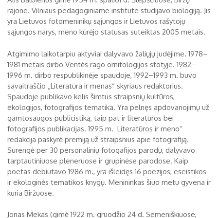
rajone. Vilniaus pedagoginiame institute studijavo biologiją. Jis
yra Lietuvos fotomeninikų sąjungos ir Lietuvos rašytojų
sąjungos narys, meno kūrėjo statusas suteiktas 2005 metais.
Atgimimo laikotarpiu aktyviai dalyvavo žaliųjų judėjime. 1978–
1981 metais dirbo Ventės rago ornitologijos stotyje. 1982–
1996 m. dirbo respublikinėje spaudoje, 1992–1993 m. buvo
savaitraščio „Literatūra ir menas“ skyriaus redaktorius.
Spaudoje publikavo kelis šimtus straipsnių kultūros,
ekologijos, fotografijos tematika. Yra pelnęs apdovanojimų už
gamtosaugos publicistiką, taip pat ir literatūros bei
fotografijos publikacijas. 1995 m. Literatūros ir meno“
redakcija paskyrė premiją už straipsnius apie fotografiją.
Surengė per 30 personalinių fotogafijos parodų, dalyvavo
tarptautiniuose pleneruose ir grupinėse parodose. Kaip
poetas debiutavo 1986 m., yra išleidęs 16 poezijos, eseistikos
ir ekologinės tematikos knygų. Menininkas šiuo metu gyvena ir
kuria Biržuose.
Jonas Mekas (gimė 1922 m. gruodžio 24 d. Semeniškiuose,