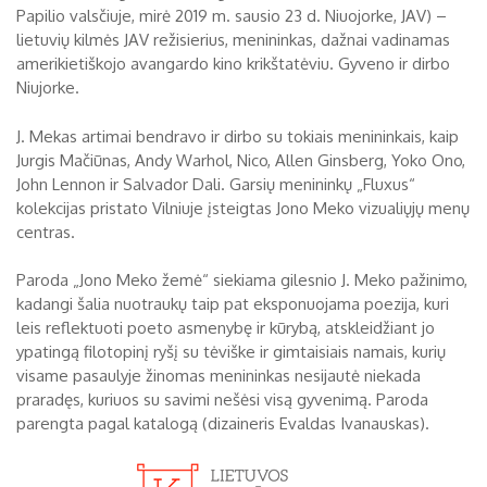
Papilio valsčiuje, mirė 2019 m. sausio 23 d. Niuojorke, JAV) –
lietuvių kilmės JAV režisierius, menininkas, dažnai vadinamas
amerikietiškojo avangardo kino krikštatėviu. Gyveno ir dirbo
Niujorke.
J. Mekas artimai bendravo ir dirbo su tokiais menininkais, kaip
Jurgis Mačiūnas, Andy Warhol, Nico, Allen Ginsberg, Yoko Ono,
John Lennon ir Salvador Dali. Garsių menininkų „Fluxus“
kolekcijas pristato Vilniuje įsteigtas Jono Meko vizualiųjų menų
centras.
Paroda „Jono Meko žemė“ siekiama gilesnio J. Meko pažinimo,
kadangi šalia nuotraukų taip pat eksponuojama poezija, kuri
leis reflektuoti poeto asmenybę ir kūrybą, atskleidžiant jo
ypatingą filotopinį ryšį su tėviške ir gimtaisiais namais, kurių
visame pasaulyje žinomas menininkas nesijautė niekada
praradęs, kuriuos su savimi nešėsi visą gyvenimą. Paroda
parengta pagal katalogą (dizaineris Evaldas Ivanauskas).