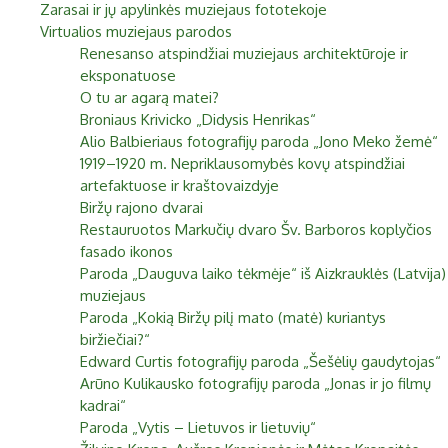
Zarasai ir jų apylinkės muziejaus fototekoje
Biržai XIX a.
Virtualios muziejaus parodos
Pr
An
Tr
Ke
Pe
Še
Se
Renesanso atspindžiai muziejaus architektūroje ir
Biržai XX a.
eksponatuose
1
2
O tu ar agarą matei?
Broniaus Krivicko „Didysis Henrikas“
3
4
5
6
7
8
9
Alio Balbieriaus fotografijų paroda „Jono Meko žemė“
10
11
12
13
14
15
16
1919–1920 m. Nepriklausomybės kovų atspindžiai
artefaktuose ir kraštovaizdyje
17
18
19
20
21
22
23
Biržų rajono dvarai
Restauruotos Markučių dvaro Šv. Barboros koplyčios
24
25
26
27
28
29
30
fasado ikonos
Paroda „Dauguva laiko tėkmėje“ iš Aizkrauklės (Latvija)
31
muziejaus
Paroda „Kokią Biržų pilį mato (matė) kuriantys
biržiečiai?“
Edward Curtis fotografijų paroda „Šešėlių gaudytojas“
Arūno Kulikausko fotografijų paroda „Jonas ir jo filmų
kadrai“
Paroda „Vytis – Lietuvos ir lietuvių“