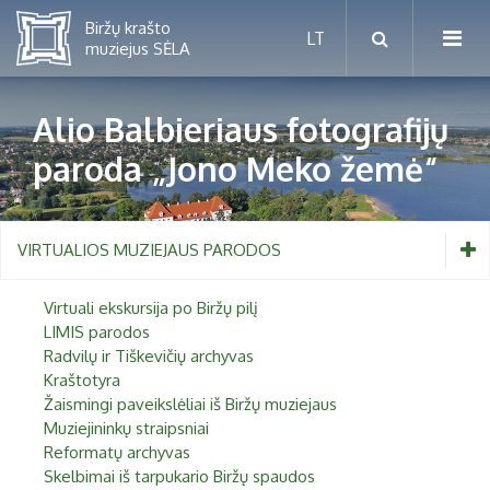
Alio Balbieriaus fotografijų
paroda „Jono Meko žemė“
Mėnesio renginiai
Planuojamos parodos 2026 m.
Vaikams nuo 5 iki 10 metų
VIRTUALIOS MUZIEJAUS PARODOS
Paaugliams nuo 11 iki 18 metų
Proistorė
Virtuali ekskursija po Biržų pilį
Suaugusiems
LIMIS parodos
Etnografija
Radvilų ir Tiškevičių archyvas
Šeimoms
Kraštotyra
Biržai ir Radvilos
Žaismingi paveikslėliai iš Biržų muziejaus
Biržų tvirtovės arsenalas
Muziejininkų straipsniai
Reformatų archyvas
RUGPJŪTIS
2026
Religijos
Skelbimai iš tarpukario Biržų spaudos