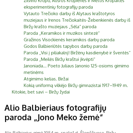
Žilvino Kropo, Aušros Kropienės ir Mėtos Kropaitės
eksperimentinių fotografijų paroda
Vytauto Trečioko darbų iš Alytaus kraštotyros
muziejaus ir Irenos Trečiokaitės-Žebenkienės darbų iš
Biržų krašto muziejaus „Sėla“ paroda
Paroda „Keramikos ir muzikos sintezė“
Gražinos Visockienės keramikos darbų paroda
Godos Balbieriūtės tapybos darbų paroda
Paroda „Visi į piliakalnį! Biržėnų kasdienybė ir šventės“
Paroda „Meilės Biržų kraštui įkvėpti“
Janoniada... Poeto Juliaus Janonio 125-osioms gimimo
metinėms
Atgimimo kelias. Biržai
Kokią uniformą vilkėjo Biržų gimnazistai 1917–1949 m.
Kitokie, bet savi – Biržų žydai
Alio Balbieriaus fotografijų
paroda „Jono Meko žemė“
Alis Balbierius gimė 1954 m. spalio1 d. Šlepščiuose, Biržų