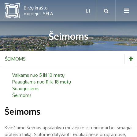
Šeimoms
Mėnesio renginiai
ŠEIMOMS
Planuojamos parodos 2026 m.
Vaikams nuo 5 iki 10 metų
Vaikams nuo 5 iki 10 metų
Paaugliams nuo 11 iki 18 metų
Paaugliams nuo 11 iki 18 metų
Suaugusiems
Suaugusiems
Šeimoms
Šeimoms
Šeimoms
Kviečiame šeimas apsilankyti muziejuje ir turiningai bei smagiai
Proistorė
praleisti laiką. Siūlome dalyvauti edukacinėse programose,