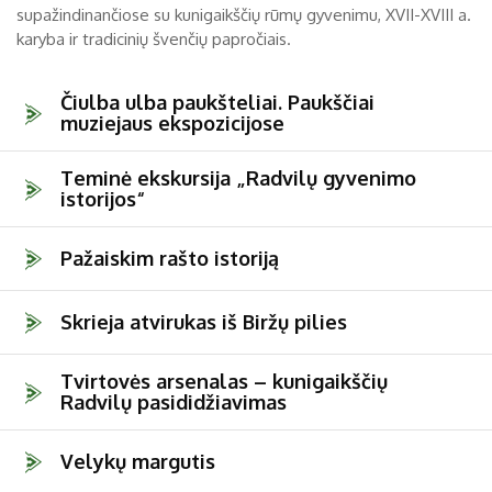
supažindinančiose su kunigaikščių rūmų gyvenimu, XVII-XVIII a.
Etnografija
karyba ir tradicinių švenčių papročiais.
Biržai ir Radvilos
Čiulba ulba paukšteliai. Paukščiai
muziejaus ekspozicijose
Biržų tvirtovės arsenalas
RUGPJŪTIS
2026
Religijos
Teminė ekskursija „Radvilų gyvenimo
istorijos“
Biržai XIX a.
Pr
An
Tr
Ke
Pe
Še
Se
Biržai XX a.
Pažaiskim rašto istoriją
1
2
3
4
5
6
7
8
9
Skrieja atvirukas iš Biržų pilies
10
11
12
13
14
15
16
Tvirtovės arsenalas – kunigaikščių
Radvilų pasididžiavimas
17
18
19
20
21
22
23
24
25
26
27
28
29
30
Velykų margutis