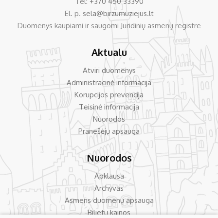
Tel:
+370 450 33390
El. p.
sela@birzumuziejus.lt
Duomenys kaupiami ir saugomi Juridinių asmenų registre
Aktualu
Atviri duomenys
Administracinė informacija
Korupcijos prevencija
Teisinė informacija
Nuorodos
Pranešėjų apsauga
Nuorodos
Apklausa
Archyvas
Asmens duomenų apsauga
Bilietų kainos