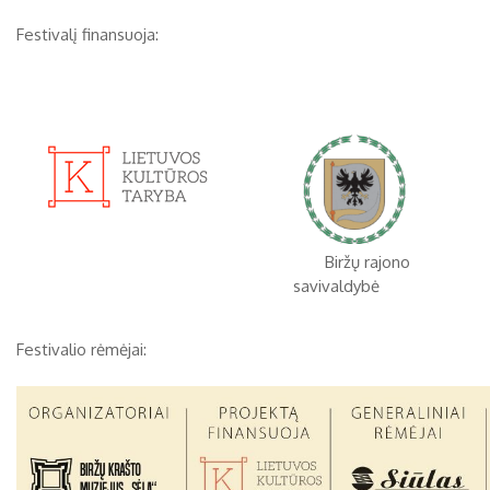
Biržai XIX a.
Festivalį finansuoja:
Pr
An
Tr
Ke
Pe
Še
Se
Biržai XX a.
1
2
3
4
5
6
7
8
9
10
11
12
13
14
15
16
17
18
19
20
21
22
23
Biržų rajono
24
25
26
27
28
29
30
savivaldybė
31
Festivalio rėmėjai: