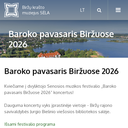
Baroko pavasaris Biržuose
2026
Mėnesio renginiai
Planuojamos parodos 2026 m.
Vaikams nuo 5 iki 10 metų
Baroko pavasaris Biržuose 2026
Paaugliams nuo 11 iki 18 metų
Proistorė
Suaugusiems
Kviečiame į dvyliktojo Senosios muzikos festivalio „Baroko
Etnografija
pavasaris Biržuose 2026“ koncertus!
Šeimoms
Biržai ir Radvilos
Dauguma koncertų vyks įprastinėje vietoje - Biržų rajono
Biržų tvirtovės arsenalas
savivaldybės Jurgio Bielinio viešosios bibliotekos salėje.
RUGPJŪTIS
2026
Religijos
Išsami festivalio programa