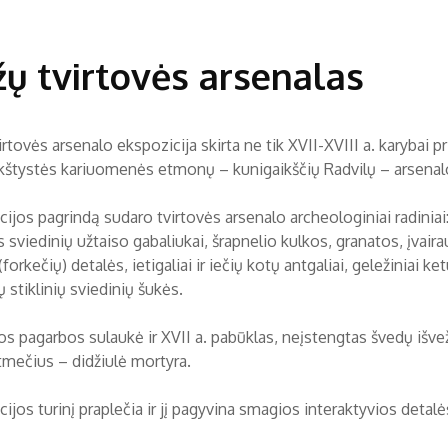
žų tvirtovės arsenalas
irtovės arsenalo ekspozicija skirta ne tik XVII-XVIII a. karybai p
kštystės kariuomenės etmonų – kunigaikščių Radvilų – arsenalo
ijos pagrindą sudaro tvirtovės arsenalo archeologiniai radiniai: 
s sviedinių užtaiso gabaliukai, šrapnelio kulkos, granatos, įvai
forkečių) detalės, ietigaliai ir iečių kotų antgaliai, geležiniai ke
 stiklinių sviedinių šukės.
s pagarbos sulaukė ir XVII a. pabūklas, neįstengtas švedų išvežt
mtmečius – didžiulė mortyra.
ijos turinį praplečia ir jį pagyvina smagios interaktyvios detalė