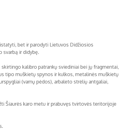
ristatyti, bet ir parodyti Lietuvos Didžiosios
 svarbą ir didybę.
skirtingo kalibro patrankų sviediniai bei jų fragmentai,
raus tipo muškietų spynos ir kulkos, metalinės muškietų
turspygliai (varnų pėdos), arbaleto strėlių antgaliai,
i Šiaurės karo metu ir prabuvęs tvirtovės teritorijoje
s.