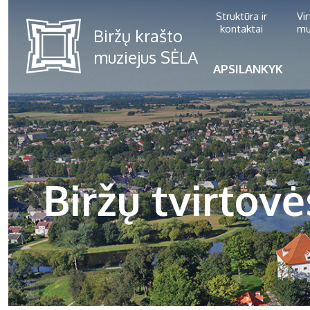
Struktūra ir
Vi
kontaktai
mu
APSILANKYK
Biržų tvirtov