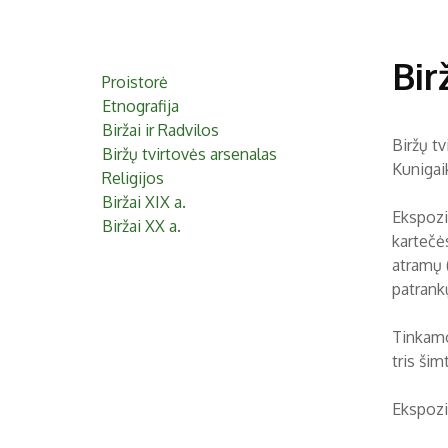
Bir
Proistorė
Etnografija
Biržai ir Radvilos
Biržų tv
Biržų tvirtovės arsenalas
Kunigai
Religijos
Biržai XIX a.
Ekspozic
Biržai XX a.
kartečė
atramų (
patrankų
Tinkamo
tris ši
Ekspozic