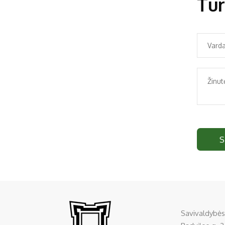
Tur
S
Savivaldybės