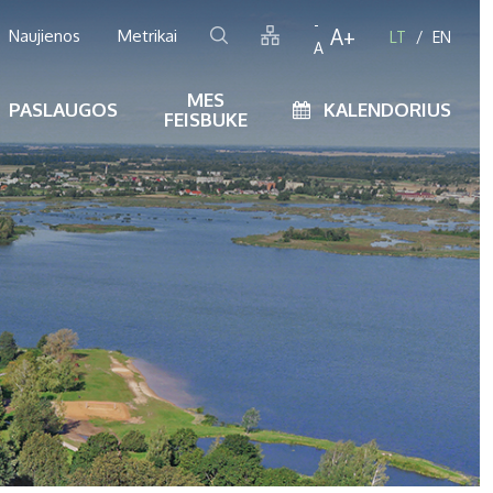
-
A+
Naujienos
Metrikai
LT
EN
A
MES
PASLAUGOS
KALENDORIUS
FEISBUKE