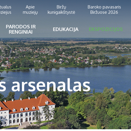
rtualus
Apie
Biržų
Baroko pavasaris
ziejus
muziejų
kunigaikštystė
Biržuose 2026
PARODOS IR
EDUKACIJA
EKSPOZICIJOS
RENGINIAI
ės arsenalas