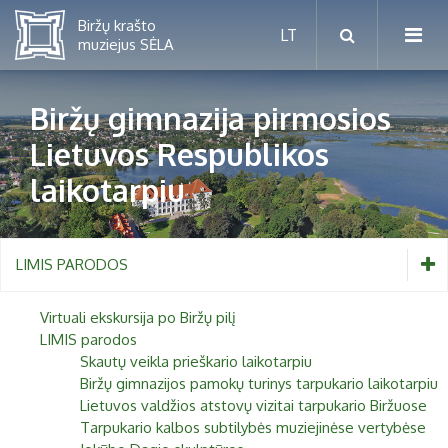
Biržų gimnazija pirmosios
Lietuvos Respublikos
Mėnesio renginiai
laikotarpiu
Planuojamos parodos 2026 m.
Vaikams nuo 5 iki 10 metų
Paaugliams nuo 11 iki 18 metų
LIMIS PARODOS
Proistorė
Suaugusiems
Etnografija
Virtuali ekskursija po Biržų pilį
LIMIS parodos
Šeimoms
Biržai ir Radvilos
Skautų veikla prieškario laikotarpiu
Biržų gimnazijos pamokų turinys tarpukario laikotarpiu
Biržų tvirtovės arsenalas
Lietuvos valdžios atstovų vizitai tarpukario Biržuose
RUGPJŪTIS
2026
Tarpukario kalbos subtilybės muziejinėse vertybėse
Religijos