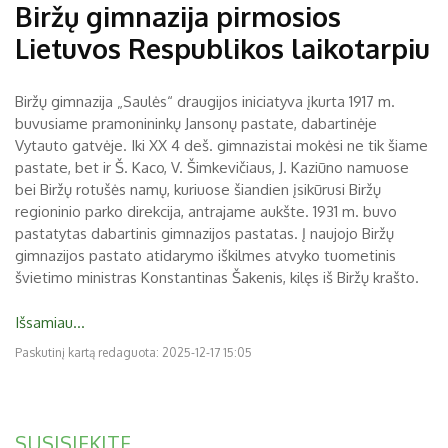
Biržų gimnazija pirmosios
Lietuvos Respublikos laikotarpiu
Biržų gimnazija „Saulės“ draugijos iniciatyva įkurta 1917 m.
buvusiame pramonininkų Jansonų pastate, dabartinėje
Vytauto gatvėje. Iki XX 4 deš. gimnazistai mokėsi ne tik šiame
pastate, bet ir Š. Kaco, V. Šimkevičiaus, J. Kaziūno namuose
bei Biržų rotušės namų, kuriuose šiandien įsikūrusi Biržų
regioninio parko direkcija, antrajame aukšte. 1931 m. buvo
pastatytas dabartinis gimnazijos pastatas. Į naujojo Biržų
gimnazijos pastato atidarymo iškilmes atvyko tuometinis
švietimo ministras Konstantinas Šakenis, kilęs iš Biržų krašto.
Išsamiau...
Paskutinį kartą redaguota: 2025-12-17 15:05
SUSISIEKITE