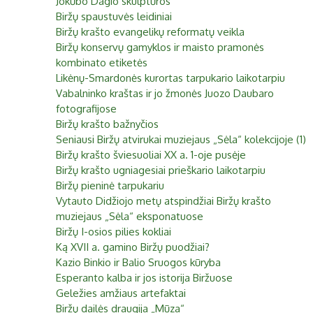
Jokūbo Dagio skulptūros
Biržai XIX a.
Biržų spaustuvės leidiniai
Pr
An
Tr
Ke
Pe
Še
Se
Biržų krašto evangelikų reformatų veikla
Biržai XX a.
Biržų konservų gamyklos ir maisto pramonės
1
2
kombinato etiketės
Likėnų-Smardonės kurortas tarpukario laikotarpiu
3
4
5
6
7
8
9
Vabalninko kraštas ir jo žmonės Juozo Daubaro
fotografijose
10
11
12
13
14
15
16
Biržų krašto bažnyčios
Seniausi Biržų atvirukai muziejaus „Sėla“ kolekcijoje (1)
17
18
19
20
21
22
23
Biržų krašto šviesuoliai XX a. 1-oje pusėje
24
25
26
27
28
29
30
Biržų krašto ugniagesiai prieškario laikotarpiu
Biržų pieninė tarpukariu
31
Vytauto Didžiojo metų atspindžiai Biržų krašto
muziejaus „Sėla“ eksponatuose
Biržų I-osios pilies kokliai
Ką XVII a. gamino Biržų puodžiai?
Kazio Binkio ir Balio Sruogos kūryba
Esperanto kalba ir jos istorija Biržuose
Geležies amžiaus artefaktai
Biržų dailės draugija „Mūza“