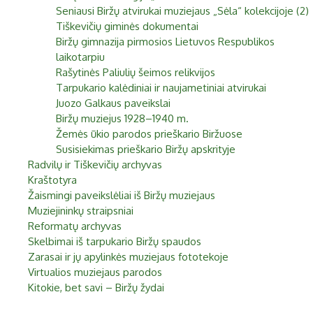
Seniausi Biržų atvirukai muziejaus „Sėla“ kolekcijoje (2)
Tiškevičių giminės dokumentai
Biržų gimnazija pirmosios Lietuvos Respublikos
laikotarpiu
Rašytinės Paliulių šeimos relikvijos
Tarpukario kalėdiniai ir naujametiniai atvirukai
Juozo Galkaus paveikslai
Biržų muziejus 1928–1940 m.
Žemės ūkio parodos prieškario Biržuose
Susisiekimas prieškario Biržų apskrityje
Radvilų ir Tiškevičių archyvas
Kraštotyra
Žaismingi paveikslėliai iš Biržų muziejaus
Muziejininkų straipsniai
Reformatų archyvas
Skelbimai iš tarpukario Biržų spaudos
Zarasai ir jų apylinkės muziejaus fototekoje
Virtualios muziejaus parodos
Kitokie, bet savi – Biržų žydai