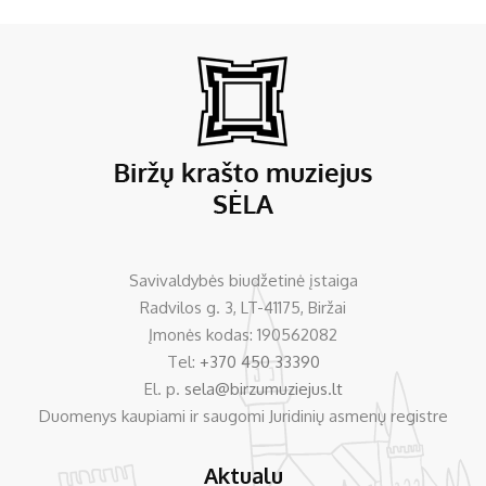
Savivaldybės biudžetinė įstaiga
Radvilos g. 3, LT-41175, Biržai
Įmonės kodas: 190562082
Tel:
+370 450 33390
El. p.
sela@birzumuziejus.lt
Duomenys kaupiami ir saugomi Juridinių asmenų registre
Aktualu