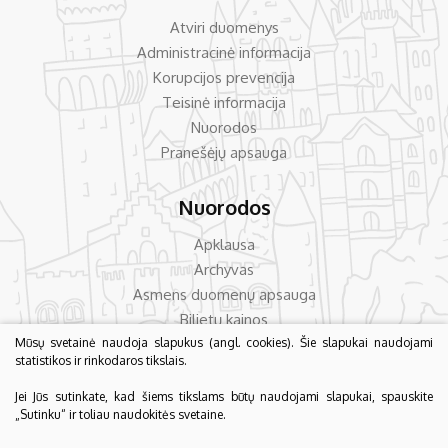
Atviri duomenys
Administracinė informacija
Korupcijos prevencija
Teisinė informacija
Nuorodos
Pranešėjų apsauga
Nuorodos
Apklausa
Archyvas
Asmens duomenų apsauga
Bilietų kainos
Mūsų svetainė naudoja slapukus (angl. cookies). Šie slapukai naudojami
Dažniausiai užduodami klausimai
statistikos ir rinkodaros tikslais.
Konsultavimas su visuomene
Jei Jūs sutinkate, kad šiems tikslams būtų naudojami slapukai, spauskite
„Sutinku“ ir toliau naudokitės svetaine.
© 2026 Biržų krašto muziejus „Sėla“. Visos teisės saugomos.