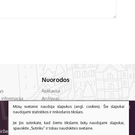
Nuorodos
ys
Apklausa
 informacija
Archyvas
+
vencija
Asmens duomenų apsauga
Mūsų svetainė naudoja slapukus (angl. cookies). Šie slapukai
naudojami statistikos ir rinkodaros tikslais.
acija
Bilietų kainos
Dažniausiai užduodami klausimai
Jei Jūs sutinkate, kad šiems tikslams būtų naudojami slapukai,
PLAČIAU
auga
Konsultavimas su visuomene
spauskite „Sutinku“ ir toliau naudokitės svetaine.
iržiečė vaišin dainuodamūs“!