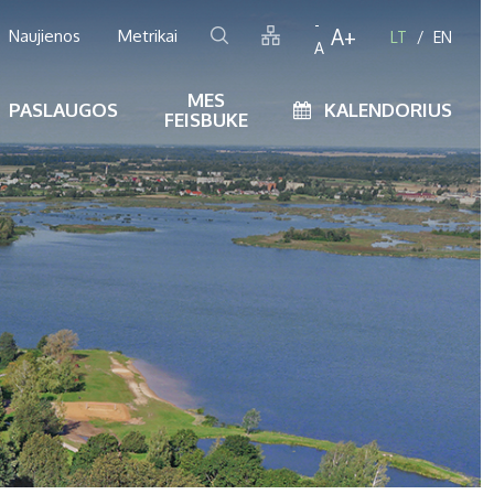
-
A+
Naujienos
Metrikai
LT
EN
A
MES
PASLAUGOS
KALENDORIUS
FEISBUKE