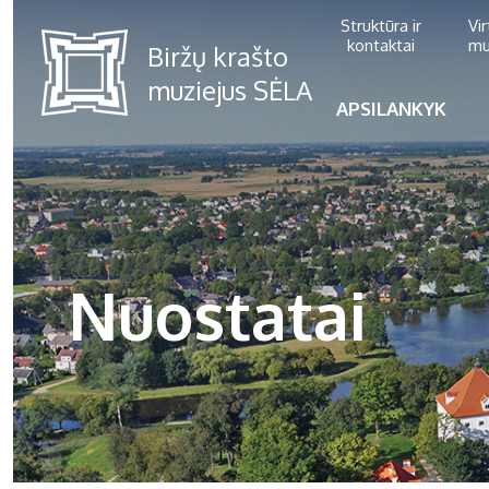
Struktūra ir
Vi
kontaktai
mu
APSILANKYK
Nuostatai