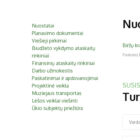
Nuo
Nuostatai
Planavimo dokumentai
Viešieji pirkimai
Biržų k
Biudžeto vykdymo ataskaitų
rinkiniai
Paskutinį 
Finansinių ataskaitų rinkiniai
Darbo užmokestis
Paskatinimai ir apdovanojimai
SUSIS
Projektinė veikla
Tur
Muziejaus transportas
Lėšos veiklai viešinti
Ūkio subjektų priežiūra