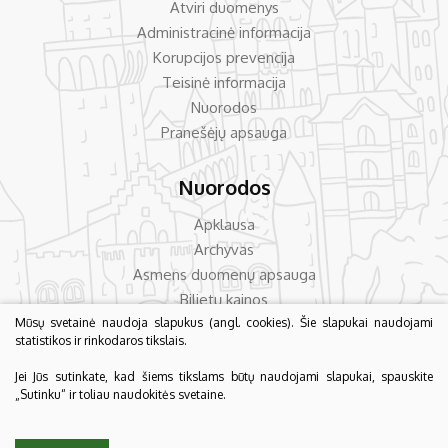
Atviri duomenys
Administracinė informacija
Korupcijos prevencija
Teisinė informacija
Nuorodos
Pranešėjų apsauga
Nuorodos
Apklausa
Archyvas
Asmens duomenų apsauga
Bilietų kainos
Dažniausiai užduodami klausimai
Mūsų svetainė naudoja slapukus (angl. cookies). Šie slapukai naudojami
statistikos ir rinkodaros tikslais.
Konsultavimas su visuomene
Jei Jūs sutinkate, kad šiems tikslams būtų naudojami slapukai, spauskite
„Sutinku“ ir toliau naudokitės svetaine.
© 2026 Biržų krašto muziejus „Sėla“. Visos teisės saugomos.
Duomenų apsauga