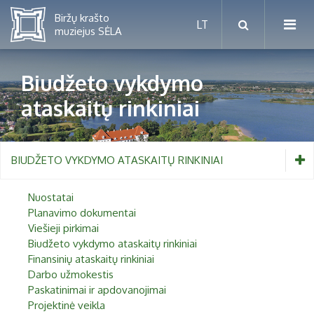
Biudžeto vykdymo
ataskaitų rinkiniai
Mėnesio renginiai
Planuojamos parodos 2026 m.
Vaikams nuo 5 iki 10 metų
BIUDŽETO VYKDYMO ATASKAITŲ RINKINIAI
Paaugliams nuo 11 iki 18 metų
Proistorė
Nuostatai
Suaugusiems
Planavimo dokumentai
Etnografija
Viešieji pirkimai
Šeimoms
Biudžeto vykdymo ataskaitų rinkiniai
Biržai ir Radvilos
Finansinių ataskaitų rinkiniai
Biržų tvirtovės arsenalas
Darbo užmokestis
Paskatinimai ir apdovanojimai
RUGPJŪTIS
2026
Religijos
Projektinė veikla