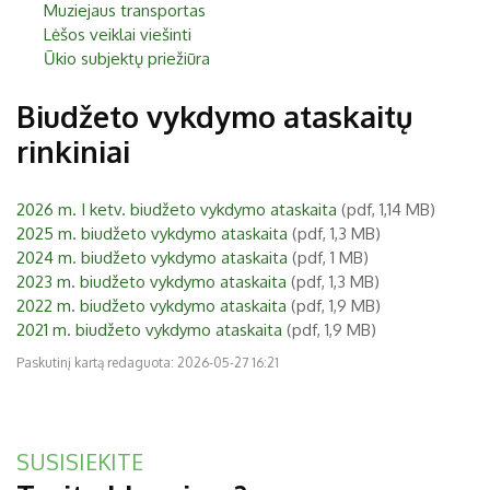
Muziejaus transportas
Biržai XIX a.
Lėšos veiklai viešinti
Pr
An
Tr
Ke
Pe
Še
Se
Ūkio subjektų priežiūra
Biržai XX a.
1
2
Biudžeto vykdymo ataskaitų
3
4
5
6
7
8
9
rinkiniai
10
11
12
13
14
15
16
2026 m. I ketv. biudžeto vykdymo ataskaita
(pdf, 1,14 MB)
17
18
19
20
21
22
23
2025 m. biudžeto vykdymo ataskaita
(pdf, 1,3 MB)
2024 m. biudžeto vykdymo ataskaita
(pdf, 1 MB)
24
25
26
27
28
29
30
2023 m. biudžeto vykdymo ataskaita
(pdf, 1,3 MB)
2022 m. biudžeto vykdymo ataskaita
31
(pdf, 1,9 MB)
2021 m. biudžeto vykdymo ataskaita
(pdf, 1,9 MB)
Paskutinį kartą redaguota: 2026-05-27 16:21
SUSISIEKITE