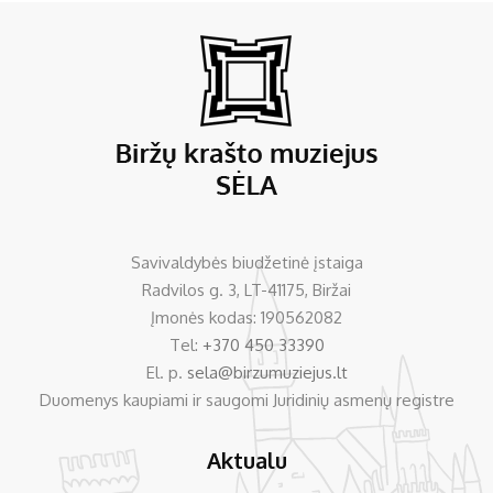
Savivaldybės biudžetinė įstaiga
Radvilos g. 3, LT-41175, Biržai
Įmonės kodas: 190562082
Tel:
+370 450 33390
El. p.
sela@birzumuziejus.lt
Duomenys kaupiami ir saugomi Juridinių asmenų registre
Aktualu