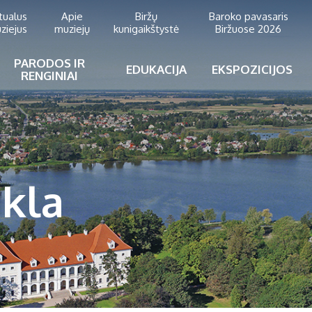
rtualus
Apie
Biržų
Baroko pavasaris
ziejus
muziejų
kunigaikštystė
Biržuose 2026
PARODOS IR
EDUKACIJA
EKSPOZICIJOS
RENGINIAI
ikla