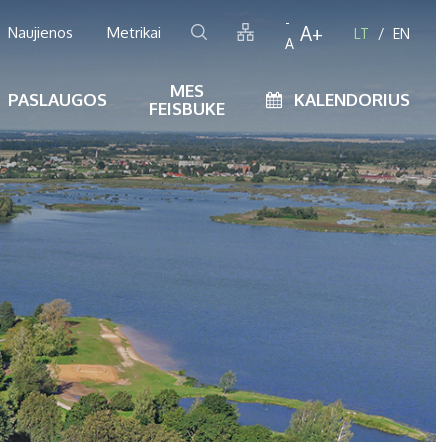
-
A+
Naujienos
Metrikai
LT
EN
A
MES
PASLAUGOS
KALENDORIUS
FEISBUKE