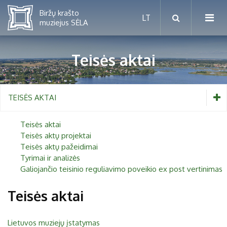
Teisės aktai
Mėnesio renginiai
TEISĖS AKTAI
Planuojamos parodos 2026 m.
Vaikams nuo 5 iki 10 metų
Teisės aktai
Paaugliams nuo 11 iki 18 metų
Teisės aktų projektai
Proistorė
Teisės aktų pažeidimai
Suaugusiems
Etnografija
Tyrimai ir analizės
Galiojančio teisinio reguliavimo poveikio ex post vertinimas
Šeimoms
Biržai ir Radvilos
Teisės aktai
Biržų tvirtovės arsenalas
RUGPJŪTIS
2026
Religijos
Lietuvos muziejų įstatymas