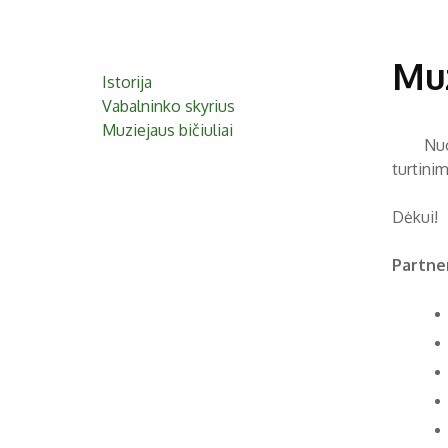
Muz
Istorija
Vabalninko skyrius
Muziejaus bičiuliai
Nuošird
turtini
Dėkui!
Partner