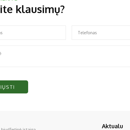
ite klausimų?
IŲSTI
Aktualu
 biudžetinė įstaiga