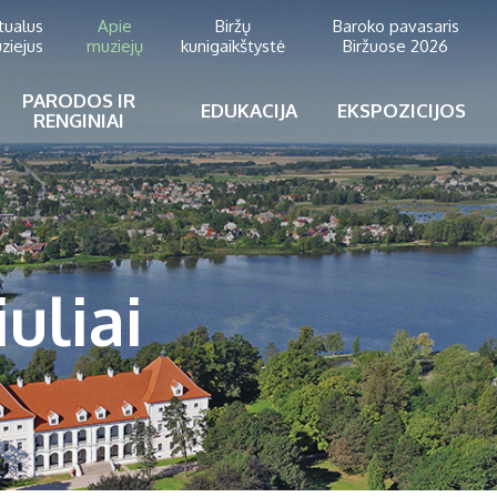
rtualus
Apie
Biržų
Baroko pavasaris
ziejus
muziejų
kunigaikštystė
Biržuose 2026
PARODOS IR
EDUKACIJA
EKSPOZICIJOS
RENGINIAI
uliai