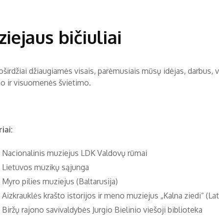
iejaus bičiuliai
žiai džiaugiamės visais, parėmusiais mūsų idėjas, darbus, vien
mo ir visuomenės švietimo.
iai:
Nacionalinis muziejus LDK Valdovų rūmai
Lietuvos muzikų sąjunga
Myro pilies muziejus (Baltarusija)
Aizkrauklės krašto istorijos ir meno muziejus „Kalna ziedi“ (
Biržų rajono savivaldybės Jurgio Bielinio viešoji biblioteka