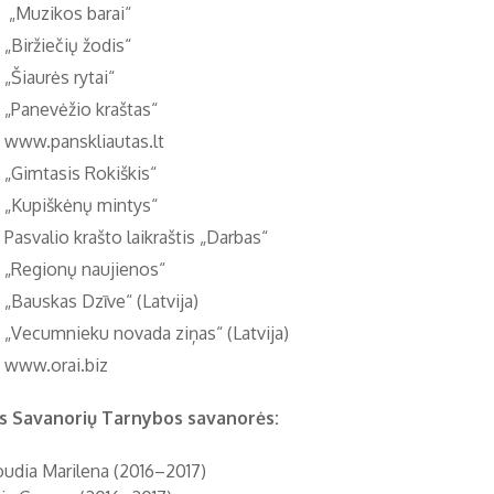
„Muzikos barai“
„Biržiečių žodis“
„Šiaurės rytai“
„Panevėžio kraštas“
www.panskliautas.lt
„Gimtasis Rokiškis“
„Kupiškėnų mintys“
Pasvalio krašto laikraštis „Darbas“
„Regionų naujienos“
„Bauskas Dzīve“ (Latvija)
„Vecumnieku novada ziņas“ (Latvija)
www.orai.biz
s Savanorių Tarnybos savanorės:
loudia Marilena (2016–2017)