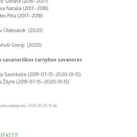
lic Gorana (2016–2017)
iwa Natalia (2017–2018)
es Rita (2017–2018)
ov Oleksandr (2020)
shvili Giorgi (2020)
o savanoriškos tarnybos savanorės
Austėja Savickaitė (2019-07-15–
Gabija Žilytė (2019-07-15–20
 kartą redaguota: 2025-01-20 13:46
IEKITE