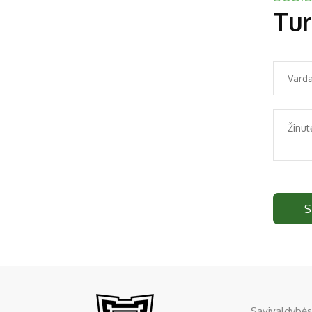
Tur
S
Savivaldybės