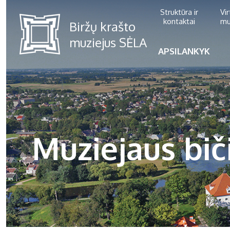
Struktūra ir
Vi
kontaktai
mu
APSILANKYK
Muziejaus biči