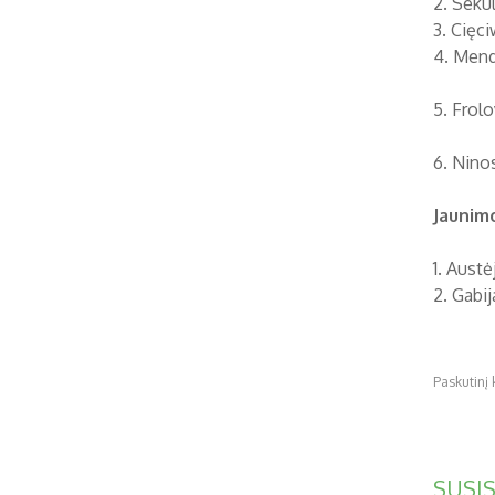
2. Seku
3. Cięc
4. Mend
5. Frol
6. Nino
Jaunim
1. 
2. 
Paskutinį
SUSIS