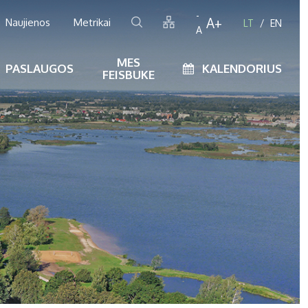
-
A+
Naujienos
Metrikai
LT
EN
A
MES
PASLAUGOS
KALENDORIUS
FEISBUKE