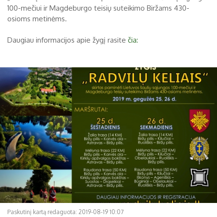
100-mečiui ir Magdeburgo teisių suteikimo Biržams 430-
Biržų tvirtovės arsenalas
osioms metinėms.
RUGPJŪTIS
2026
Religijos
Daugiau informacijos apie žygį rasite
čia:
Biržai XIX a.
Pr
An
Tr
Ke
Pe
Še
Se
Biržai XX a.
1
2
3
4
5
6
7
8
9
10
11
12
13
14
15
16
17
18
19
20
21
22
23
24
25
26
27
28
29
30
31
Paskutinį kartą redaguota: 2019-08-19 10:07