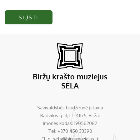
SIŲSTI
Savivaldybės biudžetinė įstaiga
Radvilos g. 3, LT-41175, Biržai
Įmonės kodas: 190562082
Tel:
+370 450 33390
El. p.
sela@birzumuziejus.lt