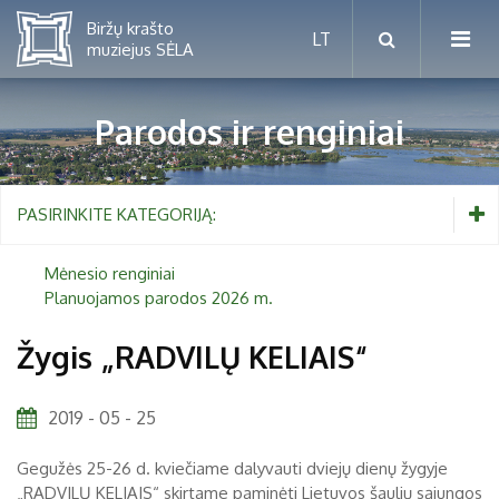
Parodos ir renginiai
Mėnesio renginiai
PASIRINKITE KATEGORIJĄ:
Planuojamos parodos 2026 m.
Mėnesio renginiai
Planuojamos parodos 2026 m.
Vaikams nuo 5 iki 10 metų
Žygis „RADVILŲ KELIAIS“
Paaugliams nuo 11 iki 18 metų
Proistorė
2019 - 05 - 25
Suaugusiems
Etnografija
Gegužės 25-26 d. kviečiame dalyvauti dviejų dienų žygyje
Šeimoms
Biržai ir Radvilos
„RADVILŲ KELIAIS“ skirtame paminėti Lietuvos šaulių sąjungos