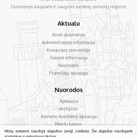
Duomenys kaupiami ir saugomi Juridinių asmenų registre
Aktualu
Atviri duomenys
Administracinė informacija
Korupcijos prevencija
Teisinė informacija
Nuorodos
Pranešėjų apsauga
Nuorodos
Apklausa
Archyvas
Asmens duomenų apsauga
Bilietų kainos
Dažniausiai užduodami klausimai
Mūsų svetainė naudoja slapukus (angl. cookies). Šie slapukai naudojami
statistikos ir rinkodaros tikslais.