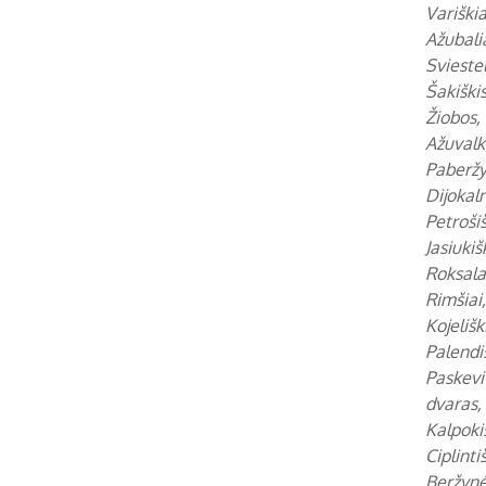
Variškia
Ažubalia
Sviestel
Šakiški
Žiobos, 
Ažuvalk
Paberžy
Dijokaln
Petrošiš
Jasiukiš
Roksala,
Rimšiai,
Kojelišk
Palendiš
Paskevit
dvaras,
Kalpokiš
Ciplinti
Beržynė