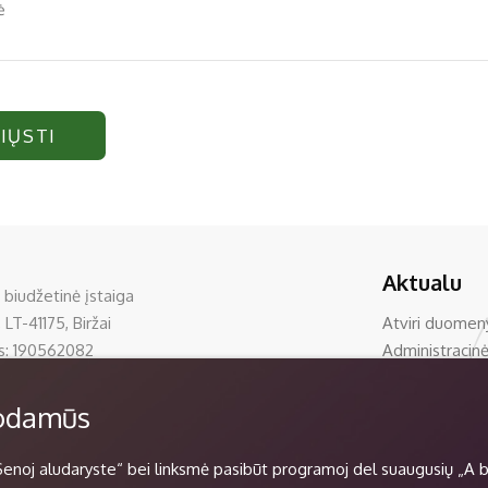
IŲSTI
Aktualu
 biudžetinė įstaiga
 LT-41175, Biržai
Atviri duomen
s: 190562082
Administracinė
0 33390
Korupcijos pre
rzumuziejus.lt
Teisinė inform
uodamūs
piami ir saugomi Juridinių asmenų registre
Nuorodos
Pranešėjų aps
Senoj aludaryste“ bei linksmė pasibūt programoj del suaugusių „A b