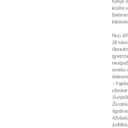
turėjo i
krašto v
Bielinio
bibliote
Nuo 201
28 sava
išbrauk
gyventa,
neatpaž
smėliu 
didesni
– Papili
užsukant
Svirpliš
Žardelia
Ilgabrad
Ažubalia
Judiškis