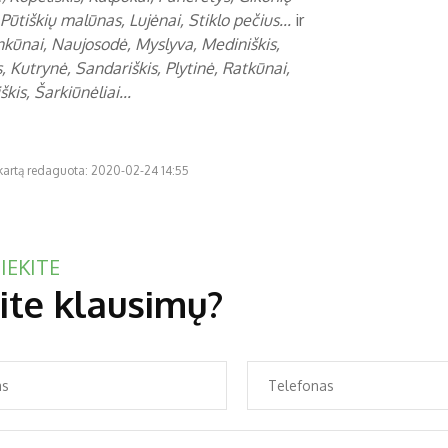
Pūtiškių malūnas, Lujėnai, Stiklo pečius...
ir
kūnai, Naujosodė, Myslyva, Mediniškis,
, Kutrynė, Sandariškis, Plytinė, Ratkūnai,
kis, Šarkiūnėliai...
 kartą redaguota: 2020-02-24 14:55
IEKITE
ite klausimų?