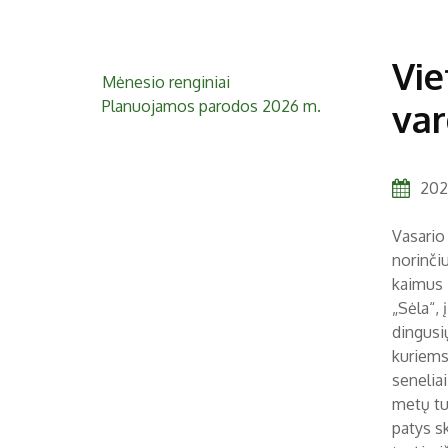
Vie
Mėnesio renginiai
Planuojamos parodos 2026 m.
va
202
Vasario 
norinčiu
kaimus i
„Sėla“, 
dingusių
kuriems 
seneliai
metų tur
patys sk