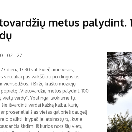
tovardžių metus palydint. 
rdų
0 - 02 - 27
27 dieną 17.30 val. kviečiame visus,
s virtualiai pasivaikščioti po dingusius
r viensėdžius, į Biržų krašto muziejų
į popietę „Vietovardžių metus palydint. 100
 vietų vardų“. Ypatingai laukiame tų,
šie išvardinti vardai kažką kalba, kurių
 ar proseneliai šias vietas gal prieš daugelį
ėjo palikti, ir ypač jei atsirastų tų, kurie
audančia širdimi iš kurios nors šių vietų