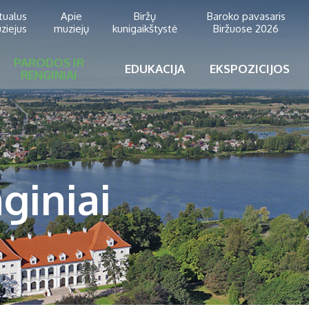
rtualus
Apie
Biržų
Baroko pavasaris
ziejus
muziejų
kunigaikštystė
Biržuose 2026
PARODOS IR
EDUKACIJA
EKSPOZICIJOS
RENGINIAI
giniai