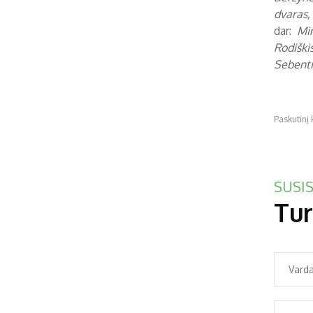
dvaras, 
dar:
Min
Rodiškis
Sebentiš
Paskutinį
SUSIS
Tur