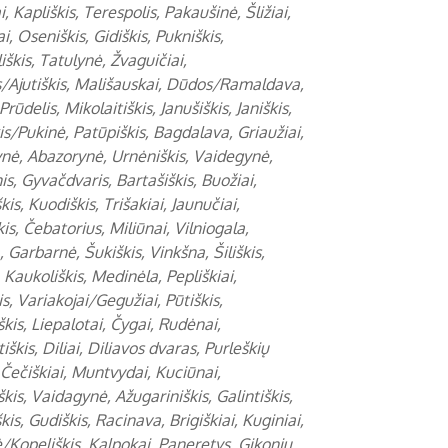
i, Kapliškis, Terespolis, Pakaušinė, Šližiai,
i, Oseniškis, Gidiškis, Pukniškis,
iškis, Tatulynė, Žvaguičiai,
s/Ajutiškis, Mališauskai, Dūdos/Ramaldava,
Prūdelis, Mikolaitiškis, Janušiškis, Janiškis,
is/Pukinė, Patūpiškis, Bagdalava, Griaužiai,
nė, Abazorynė, Urnėniškis, Vaidegynė,
is, Gyvačdvaris, Bartašiškis, Buožiai,
kis, Kuodiškis, Trišakiai, Jaunučiai,
kis, Čebatorius, Miliūnai, Vilniogala,
 Garbarnė, Šukiškis, Vinkšna, Šiliškis,
 Kaukoliškis, Medinėla, Pepliškiai,
is, Variakojai/Gegužiai, Pūtiškis,
kis, Liepalotai, Čygai, Rudėnai,
iškis, Diliai, Diliavos dvaras, Purleškių
 Čečiškiai, Muntvydai, Kuciūnai,
kis, Vaidagynė, Ažugariniškis, Galintiškis,
škis, Gudiškis, Racinava, Brigiškiai, Kuginiai,
/Kopeliškis, Kalpokai, Paneretys, Gikonių