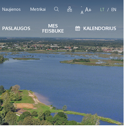
-
A+
Naujienos
Metrikai
LT
EN
A
MES
PASLAUGOS
KALENDORIUS
FEISBUKE