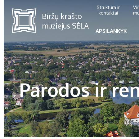
Struktūra ir
Vi
kontaktai
mu
APSILANKYK
Parodos ir ren