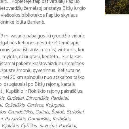
šeiti... Popietėje taip pat virtualų Papilio
ietovardžių žemėlapį pristatys Biržų Jurgio
 viešosios bibliotekos Papilio skyriaus
kininkė Jolita Banienė.
9 m. vasario pabaigos iki gruodžio vidurio
itgalinės kelionės pėstute iš žemėlapių
tomis (arba išbrauksimomis) vietomis, kur
 mylėta, džiaugtasi, kentėta... kur laikas
įstamai pakeitė kraštovaizdį ir užmaršties
užpustė žmonių gyvenimus. Keliauta ne
u nei 20 km spinduliu nuo atskaitos taško
o, daugiausiai po Biržų rajoną, kartais
 į Kupiškio ir Rokiškio rajonų pakraščius:
kis, Gudeliai, Dirvoniškis, Pariškiai,
i, Goželiškis, Garšvos, Kojugalis,
os, Grundeliškis, Galinis, Šakdė, Striošiai,
i, Pavariškis, Dominiškis, Keibiškis,
, Vijoliškis, Čyžiškis, Savučiai, Pariškiai,