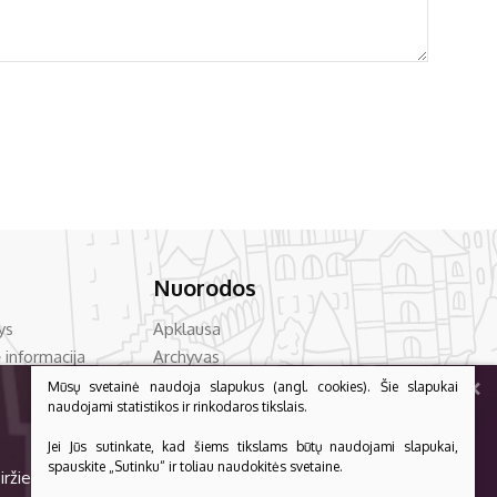
Nuorodos
ys
Apklausa
 informacija
Archyvas
+
vencija
Asmens duomenų apsauga
Mūsų svetainė naudoja slapukus (angl. cookies). Šie slapukai
naudojami statistikos ir rinkodaros tikslais.
acija
Bilietų kainos
Dažniausiai užduodami klausimai
Jei Jūs sutinkate, kad šiems tikslams būtų naudojami slapukai,
PLAČIAU
auga
Konsultavimas su visuomene
spauskite „Sutinku“ ir toliau naudokitės svetaine.
iržiečė vaišin dainuodamūs“!