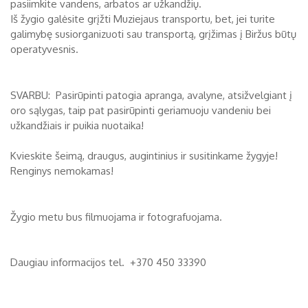
pasiimkite vandens, arbatos ar užkandžių.
Iš žygio galėsite grįžti Muziejaus transportu, bet, jei turite
galimybę susiorganizuoti sau transportą, grįžimas į Biržus būtų
operatyvesnis.
SVARBU: Pasirūpinti patogia apranga, avalyne, atsižvelgiant į
oro sąlygas, taip pat pasirūpinti geriamuoju vandeniu bei
užkandžiais ir puikia nuotaika!
Kvieskite šeimą, draugus, augintinius ir susitinkame žygyje!
Renginys nemokamas!
Žygio metu bus filmuojama ir fotografuojama.
Daugiau informacijos tel. +370 450 33390