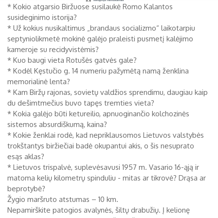
* Kokio atgarsio Biržuose susilaukė Romo Kalantos
susideginimo istorija?
* Už kokius nusikaltimus „brandaus socializmo“ laikotarpiu
septyniolikmetė mokinė galėjo praleisti pusmetį kalėjimo
kameroje su recidyvistėmis?
* Kuo baugi vieta Rotušės gatvės gale?
* Kodėl Kęstučio g. 14 numeriu pažymėtą namą ženklina
memorialinė lenta?
* Kam Biržų rajonas, sovietų valdžios sprendimu, daugiau kaip
du dešimtmečius buvo tapęs tremties vieta?
* Kokia galėjo būti ketureilio, apnuoginančio kolchozinės
sistemos absurdiškumą, kaina?
* Kokie ženklai rodė, kad nepriklausomos Lietuvos valstybės
trokštantys biržiečiai badė okupantui akis, o šis nesuprato
esąs aklas?
* Lietuvos trispalvė, suplevėsavusi 1957 m. Vasario 16-ąją ir
matoma kelių kilometrų spinduliu - mitas ar tikrovė? Drąsa ar
beprotybė?
Žygio maršruto atstumas – 10 km.
Nepamirškite patogios avalynės, šiltų drabužių. Į kelionę