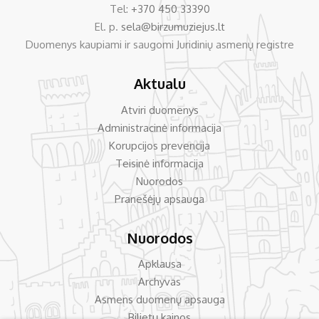
Tel:
+370 450 33390
El. p.
sela@birzumuziejus.lt
Duomenys kaupiami ir saugomi Juridinių asmenų registre
Aktualu
Atviri duomenys
Administracinė informacija
Korupcijos prevencija
Teisinė informacija
Nuorodos
Pranešėjų apsauga
Nuorodos
Apklausa
Archyvas
Asmens duomenų apsauga
Bilietų kainos