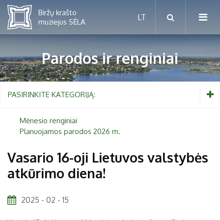
Parodos ir renginiai
Mėnesio renginiai
PASIRINKITE KATEGORIJĄ:
Planuojamos parodos 2026 m.
Mėnesio renginiai
Planuojamos parodos 2026 m.
Vaikams nuo 5 iki 10 metų
Vasario 16-oji Lietuvos valstybės
atkūrimo diena!
Paaugliams nuo 11 iki 18 metų
Proistorė
Suaugusiems
Etnografija
2025 - 02 - 15
Šeimoms
Biržai ir Radvilos