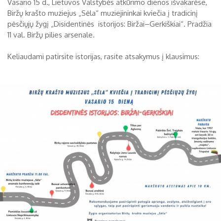
Vasario 15 d., Lietuvos Valstybės atkūrimo dienos išvakarėse,
Biržų krašto muziejus „Sėla“ muziejininkai kviečia į tradicinį
Biržų tvirtovės arsenalas
pėsčiųjų žygį „Disidentinės istorijos: Biržai–Gerkiškiai“. Pradžia
RUGPJŪTIS
2026
11 val. Biržų pilies arsenale.
Religijos
Biržai XIX a.
Keliaudami patirsite istorijas, rasite atsakymus į klausimus:
Pr
An
Tr
Ke
Pe
Še
Se
Biržai XX a.
1
2
3
4
5
6
7
8
9
10
11
12
13
14
15
16
17
18
19
20
21
22
23
24
25
26
27
28
29
30
31