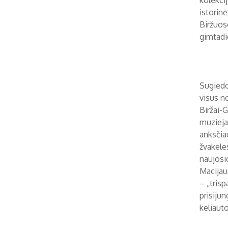
kolekcij
istorinė
Biržuos
gimtadi
Sugiedo
visus no
Biržai-
muzieja
anksčia
žvakele
naujosi
Macijau
– „trisp
prisijun
keliaut