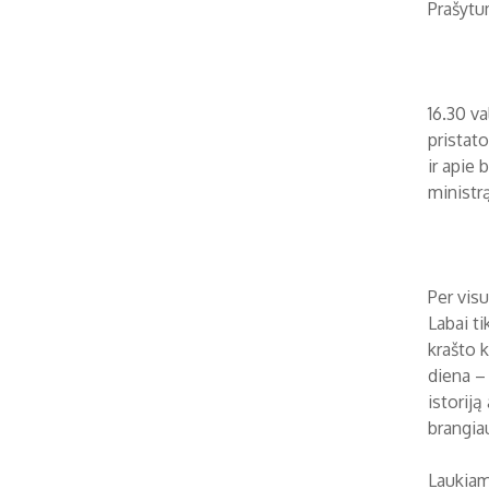
Prašytu
16.30 v
pristat
ir apie
ministrą
Per visu
Labai t
krašto 
diena – 
istoriją
brangia
Laukiam