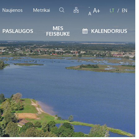
-
A+
Naujienos
Metrikai
LT
EN
A
MES
PASLAUGOS
KALENDORIUS
FEISBUKE