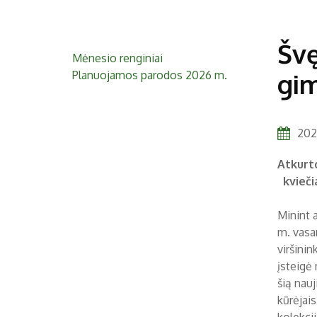
Švę
Mėnesio renginiai
Planuojamos parodos 2026 m.
gim
202
Atkurto
kvieči
Minint 
m. vasar
viršini
įsteigė
šią nau
kūrėjai