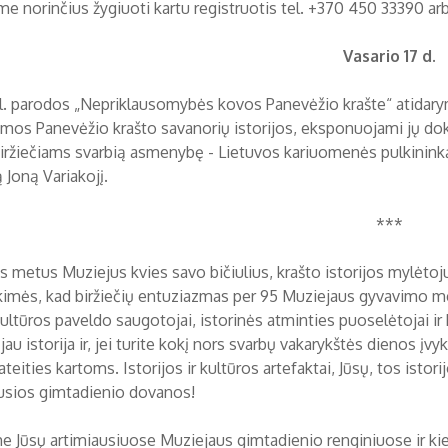
me norinčius žygiuoti kartu registruotis tel. +370 450 33390 arb
Vasario 17 d.
al. parodos „Nepriklausomybės kovos Panevėžio krašte“ atidar
omos Panevėžio krašto savanorių istorijos, eksponuojami jų do
 biržiečiams svarbią asmenybę - Lietuvos kariuomenės pulkininką
 Joną Variakojį.
***
s metus Muziejus kvies savo bičiulius, krašto istorijos mylėtojus,
ikimės, kad biržiečių entuziazmas per 95 Muziejaus gyvavimo me
kultūros paveldo saugotojai, istorinės atminties puoselėtojai ir
jau istorija ir, jei turite kokį nors svarbų vakarykštės dienos įvykį
 ateities kartoms. Istorijos ir kultūros artefaktai, Jūsų, tos isto
usios gimtadienio dovanos!
e Jūsų artimiausiuose Muziejaus gimtadienio renginiuose ir ki