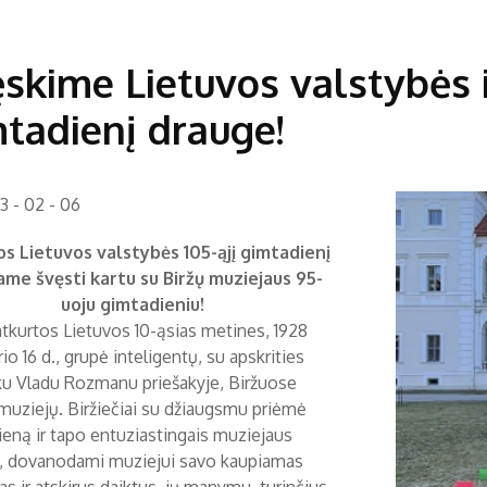
skime Lietuvos valstybės 
tadienį drauge!
3 - 02 - 06
s Lietuvos valstybės 105-ąjį gimtadienį
ame švęsti kartu su Biržų muziejaus 95-
uoju gimtadieniu!
atkurtos Lietuvos 10-ąsias metines, 1928
io 16 d., grupė inteligentų, su apskrities
nku Vladu Rozmanu priešakyje, Biržuose
 muziejų. Biržiečiai su džiaugsmu priėmė
jieną ir tapo entuziastingais muziejaus
s, dovanodami muziejui savo kaupiamas