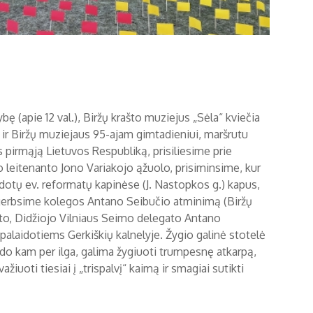
(apie 12 val.), Biržų krašto muziejus „Sėla“ kviečia
am ir Biržų muziejaus 95-ajam gimtadieniui, maršrutu
s pirmąją Lietuvos Respubliką, prisiliesime prie
 leitenanto Jono Variakojo ąžuolo, prisiminsime, kur
dotų ev. reformatų kapinėse (J. Nastopkos g.) kapus,
agerbsime kolegos Antano Seibučio atminimą (Biržų
isto, Didžiojo Vilniaus Seimo delegato Antano
alaidotiems Gerkiškių kalnelyje. Žygio galinė stotelė
trodo kam per ilga, galima žygiuoti trumpesnę atkarpą,
ažiuoti tiesiai į „trispalvį“ kaimą ir smagiai sutikti