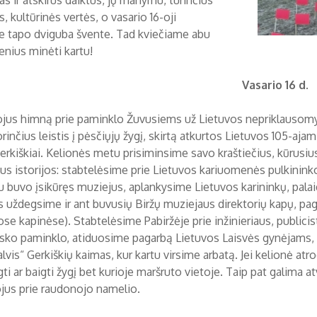
as ir atskirus daiktus, jų manymu, turinčius
s, kultūrinės vertės, o vasario 16-oji
e tapo dviguba švente. Tad kviečiame abu
enius minėti kartu!
Vasario 16 d.
jus himną prie paminklo Žuvusiems už Lietuvos nepriklausomybę 
rinčius leistis į pėsčiųjų žygį, skirtą atkurtos Lietuvos 105-aj
Gerkiškiai. Kelionės metu prisiminsime savo kraštiečius, kūrusiu
us istorijos: stabtelėsime prie Lietuvos kariuomenės pulkininko
u buvo įsikūręs muziejus, aplankysime Lietuvos karininkų, palai
s uždegsime ir ant buvusių Biržų muziejaus direktorių kapų, p
ose kapinėse). Stabtelėsime Pabiržėje prie inžinieriaus, public
sko paminklo, atiduosime pagarbą Lietuvos Laisvės gynėjams, p
alvis“ Gerkiškių kaimas, kur kartu virsime arbatą. Jei kelionė a
gti ar baigti žygį bet kurioje maršruto vietoje. Taip pat galima atv
ojus prie raudonojo namelio.