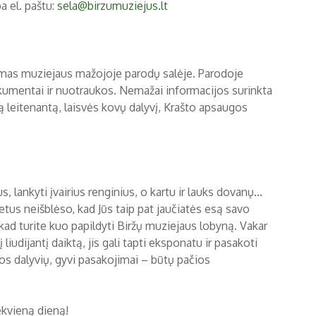
a el. paštu:
sela@birzumuziejus.lt
ymas muziejaus mažojoje parodų salėje. Parodoje
kumentai ir nuotraukos. Nemažai informacijos surinkta
 leitenantą, laisvės kovų dalyvį, Krašto apsaugos
 lankyti įvairius renginius, o kartu ir lauks dovanų...
tus neišblėso, kad Jūs taip pat jaučiatės esą savo
 kad turite kuo papildyti Biržų muziejaus lobyną. Vakar
 liudijantį daiktą, jis gali tapti eksponatu ir pasakoti
rijos dalyvių, gyvi pasakojimai – būtų pačios
ekvieną dieną!