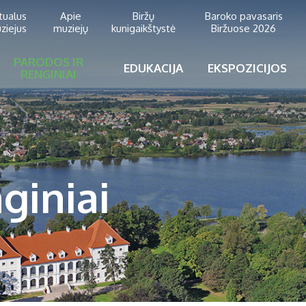
rtualus
Apie
Biržų
Baroko pavasaris
ziejus
muziejų
kunigaikštystė
Biržuose 2026
PARODOS IR
EDUKACIJA
EKSPOZICIJOS
RENGINIAI
giniai