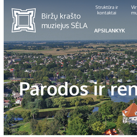
Struktūra ir
Vi
kontaktai
mu
APSILANKYK
Parodos ir ren