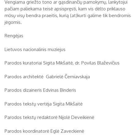
Vengiama griežto tono ar gąsdinančių pamokymų, lankytojui
pačiam paliekama teisė apsispręsti, kam vis dėlto priklauso
mūsų visų bendra praeitis, kurią (at)kurti galime tik bendromis
jėgomis.
Rengėjas
Lietuvos nacionalinis muziejus
Parodos kuratoriai Sigita Mikšaitė, dr. Povilas Blaževičius
Parodos architektė Gabrielė Černiavskaja
Parodos dizaineris Edvinas Binderis
Parodos tekstų vertėja Sigita Mikšaitė
Parodos tekstų redaktorė Nijolė Deveikienė
Parodos koordinatorė Eglė Zaveckienė