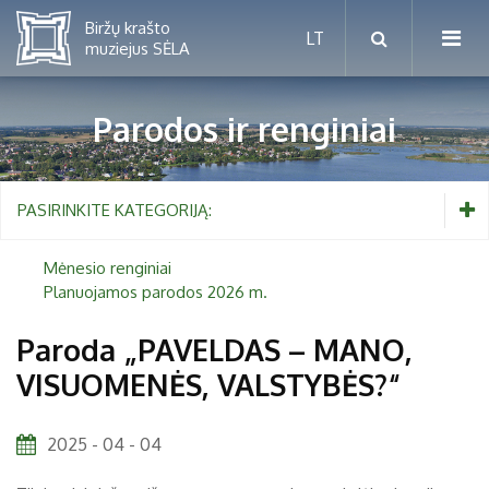
Parodos ir renginiai
Mėnesio renginiai
PASIRINKITE KATEGORIJĄ:
Planuojamos parodos 2026 m.
Mėnesio renginiai
Planuojamos parodos 2026 m.
Vaikams nuo 5 iki 10 metų
Paroda „PAVELDAS – MANO,
VISUOMENĖS, VALSTYBĖS?“
Paaugliams nuo 11 iki 18 metų
Proistorė
Suaugusiems
Etnografija
2025 - 04 - 04
Šeimoms
Biržai ir Radvilos