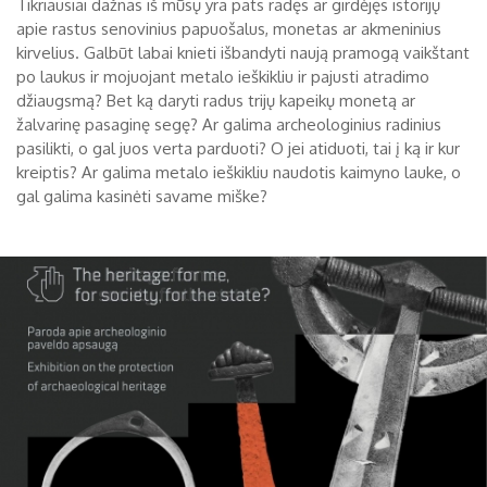
Tikriausiai dažnas iš mūsų yra pats radęs ar girdėjęs istorijų
apie rastus senovinius papuošalus, monetas ar akmeninius
Biržų tvirtovės arsenalas
kirvelius. Galbūt labai knieti išbandyti naują pramogą vaikštant
RUGPJŪTIS
2026
po laukus ir mojuojant metalo ieškikliu ir pajusti atradimo
Religijos
džiaugsmą? Bet ką daryti radus trijų kapeikų monetą ar
Biržai XIX a.
žalvarinę pasaginę segę? Ar galima archeologinius radinius
Pr
An
Tr
Ke
Pe
Še
Se
pasilikti, o gal juos verta parduoti? O jei atiduoti, tai į ką ir kur
Biržai XX a.
kreiptis? Ar galima metalo ieškikliu naudotis kaimyno lauke, o
1
2
gal galima kasinėti savame miške?
3
4
5
6
7
8
9
10
11
12
13
14
15
16
17
18
19
20
21
22
23
24
25
26
27
28
29
30
31