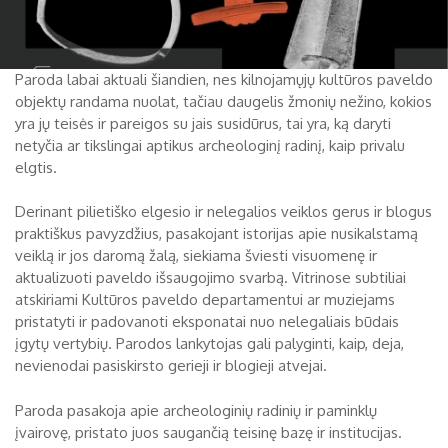
Paroda labai aktuali šiandien, nes kilnojamųjų kultūros paveldo
objektų randama nuolat, tačiau daugelis žmonių nežino, kokios
yra jų teisės ir pareigos su jais susidūrus, tai yra, ką daryti
netyčia ar tikslingai aptikus archeologinį radinį, kaip privalu
elgtis.
Derinant pilietiško elgesio ir nelegalios veiklos gerus ir blogus
praktiškus pavyzdžius, pasakojant istorijas apie nusikalstamą
veiklą ir jos daromą žalą, siekiama šviesti visuomenę ir
aktualizuoti paveldo išsaugojimo svarbą. Vitrinose subtiliai
atskiriami Kultūros paveldo departamentui ar muziejams
pristatyti ir padovanoti eksponatai nuo nelegaliais būdais
įgytų vertybių. Parodos lankytojas gali palyginti, kaip, deja,
nevienodai pasiskirsto gerieji ir blogieji atvejai.
Paroda pasakoja apie archeologinių radinių ir paminklų
įvairovę, pristato juos saugančią teisinę bazę ir institucijas.