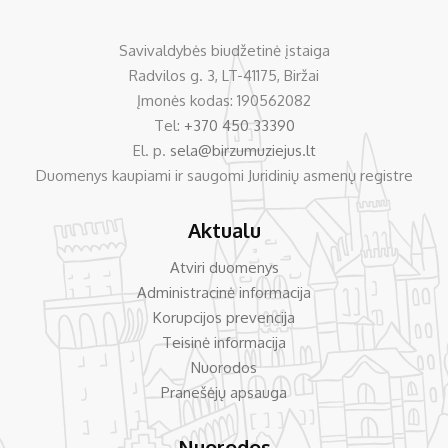
Savivaldybės biudžetinė įstaiga
Radvilos g. 3, LT-41175, Biržai
Įmonės kodas: 190562082
Tel:
+370 450 33390
El. p.
sela@birzumuziejus.lt
Duomenys kaupiami ir saugomi Juridinių asmenų registre
Aktualu
Atviri duomenys
Administracinė informacija
Korupcijos prevencija
Teisinė informacija
Nuorodos
Pranešėjų apsauga
Nuorodos