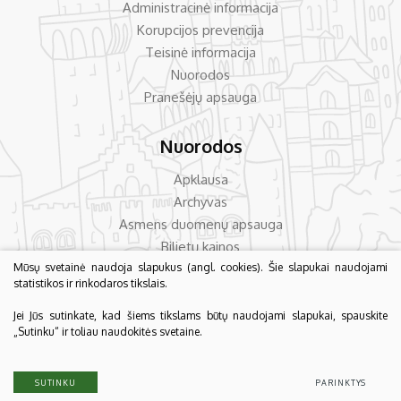
Administracinė informacija
Korupcijos prevencija
Teisinė informacija
Nuorodos
Pranešėjų apsauga
Nuorodos
Apklausa
Archyvas
Asmens duomenų apsauga
Bilietų kainos
Dažniausiai užduodami klausimai
Mūsų svetainė naudoja slapukus (angl. cookies). Šie slapukai naudojami
statistikos ir rinkodaros tikslais.
Konsultavimas su visuomene
Jei Jūs sutinkate, kad šiems tikslams būtų naudojami slapukai, spauskite
„Sutinku“ ir toliau naudokitės svetaine.
© 2026 Biržų krašto muziejus „Sėla“. Visos teisės saugomos.
Duomenų apsauga
SUTINKU
PARINKTYS
Sukurta:
TEXUS