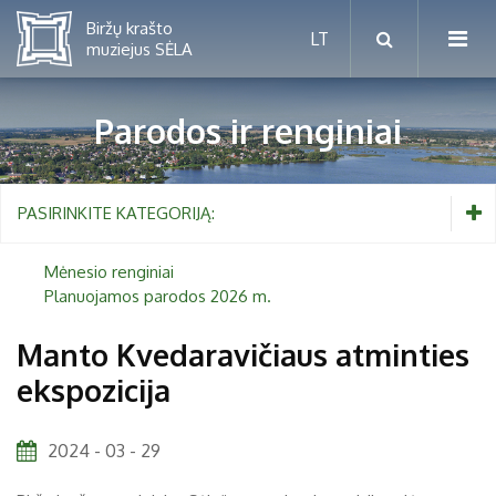
Parodos ir renginiai
Mėnesio renginiai
PASIRINKITE KATEGORIJĄ:
Planuojamos parodos 2026 m.
Mėnesio renginiai
Planuojamos parodos 2026 m.
Vaikams nuo 5 iki 10 metų
Manto Kvedaravičiaus atminties
ekspozicija
Paaugliams nuo 11 iki 18 metų
Proistorė
Suaugusiems
Etnografija
2024 - 03 - 29
Šeimoms
Biržai ir Radvilos