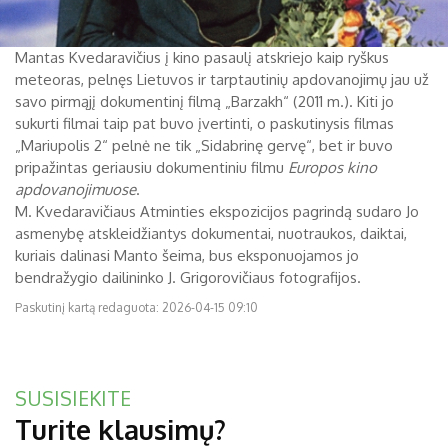
Mantas Kvedaravičius į kino pasaulį atskriejo kaip ryškus
meteoras, pelnęs Lietuvos ir tarptautinių apdovanojimų jau už
savo pirmąjį dokumentinį filmą „Barzakh“ (2011 m.). Kiti jo
sukurti filmai taip pat buvo įvertinti, o paskutinysis filmas
„Mariupolis 2“ pelnė ne tik „Sidabrinę gervę“, bet ir buvo
pripažintas geriausiu dokumentiniu filmu
Europos kino
apdovanojimuose
.
M. Kvedaravičiaus Atminties ekspozicijos pagrindą sudaro Jo
asmenybę atskleidžiantys dokumentai, nuotraukos, daiktai,
kuriais dalinasi Manto šeima, bus eksponuojamos jo
bendražygio dailininko J. Grigorovičiaus fotografijos.
Paskutinį kartą redaguota: 2026-04-15 09:10
SUSISIEKITE
Turite klausimų?