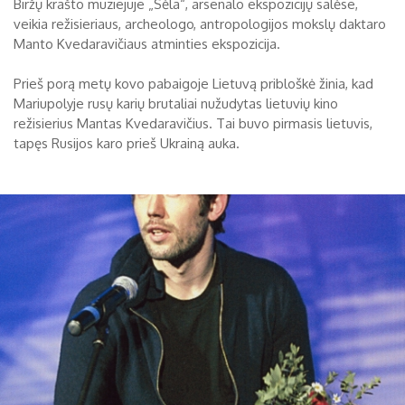
Biržų krašto muziejuje „Sėla“, arsenalo ekspozicijų salėse,
veikia režisieriaus, archeologo, antropologijos mokslų daktaro
Biržų tvirtovės arsenalas
Manto Kvedaravičiaus atminties ekspozicija.
RUGPJŪTIS
2026
Religijos
Prieš porą metų kovo pabaigoje Lietuvą pribloškė žinia, kad
Biržai XIX a.
Mariupolyje rusų karių brutaliai nužudytas lietuvių kino
Pr
An
Tr
Ke
Pe
Še
Se
režisierius Mantas Kvedaravičius. Tai buvo pirmasis lietuvis,
Biržai XX a.
tapęs Rusijos karo prieš Ukrainą auka.
1
2
3
4
5
6
7
8
9
10
11
12
13
14
15
16
17
18
19
20
21
22
23
24
25
26
27
28
29
30
31