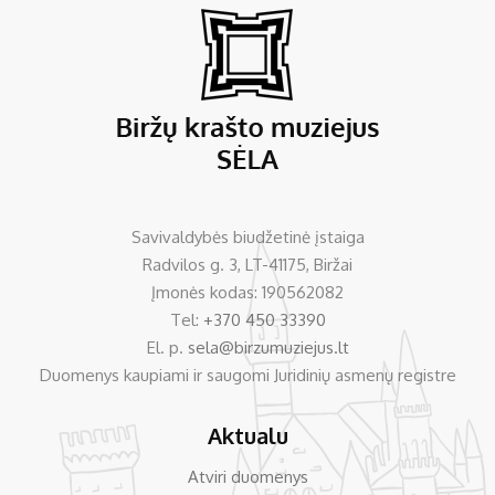
Savivaldybės biudžetinė įstaiga
Radvilos g. 3, LT-41175, Biržai
Įmonės kodas: 190562082
Tel:
+370 450 33390
El. p.
sela@birzumuziejus.lt
Duomenys kaupiami ir saugomi Juridinių asmenų registre
Aktualu
Atviri duomenys