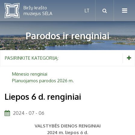
Parodos ir renginiai
Mėnesio renginiai
PASIRINKITE KATEGORIJĄ:
Planuojamos parodos 2026 m.
Mėnesio renginiai
Planuojamos parodos 2026 m.
Vaikams nuo 5 iki 10 metų
Liepos 6 d. renginiai
Paaugliams nuo 11 iki 18 metų
Proistorė
2024 - 07 - 06
Suaugusiems
Etnografija
VALSTYBĖS DIENOS RENGINIAI
Šeimoms
Biržai ir Radvilos
2024 m. liepos 6 d.