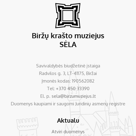
Savivaldybės biudžetinė įstaiga
Radvilos g. 3, LT-41175, Biržai
Įmonės kodas: 190562082
Tel:
+370 450 33390
El. p.
sela@birzumuziejus.lt
Duomenys kaupiami ir saugomi Juridinių asmenų registre
Aktualu
Atviri duomenys