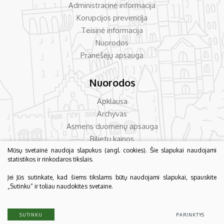
Administracinė informacija
Korupcijos prevencija
Teisinė informacija
Nuorodos
Pranešėjų apsauga
Nuorodos
Apklausa
Archyvas
Asmens duomenų apsauga
Bilietų kainos
Dažniausiai užduodami klausimai
Mūsų svetainė naudoja slapukus (angl. cookies). Šie slapukai naudojami
statistikos ir rinkodaros tikslais.
Konsultavimas su visuomene
Jei Jūs sutinkate, kad šiems tikslams būtų naudojami slapukai, spauskite
„Sutinku“ ir toliau naudokitės svetaine.
© 2026 Biržų krašto muziejus „Sėla“. Visos teisės saugomos.
Duomenų apsauga
SUTINKU
PARINKTYS
Sukurta:
TEXUS