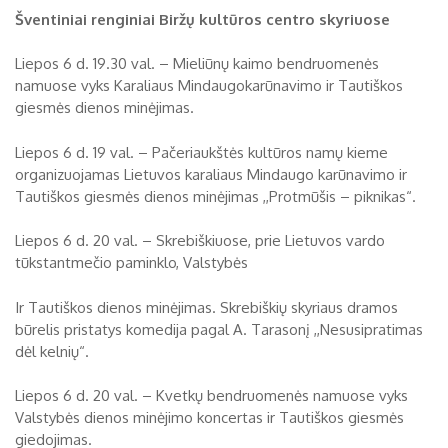
Šventiniai renginiai Biržų kultūros centro skyriuose
Liepos 6 d. 19.30 val. – Mieliūnų kaimo bendruomenės
namuose vyks Karaliaus Mindaugokarūnavimo ir Tautiškos
giesmės dienos minėjimas.
Liepos 6 d. 19 val. – Pačeriaukštės kultūros namų kieme
organizuojamas Lietuvos karaliaus Mindaugo karūnavimo ir
Tautiškos giesmės dienos minėjimas ,,Protmūšis – piknikas“.
Liepos 6 d. 20 val. – Skrebiškiuose, prie Lietuvos vardo
tūkstantmečio paminklo, Valstybės
Ir Tautiškos dienos minėjimas. Skrebiškių skyriaus dramos
būrelis pristatys komedija pagal A. Tarasonį ,,Nesusipratimas
dėl kelnių“.
Liepos 6 d. 20 val. – Kvetkų bendruomenės namuose vyks
Valstybės dienos minėjimo koncertas ir Tautiškos giesmės
giedojimas.