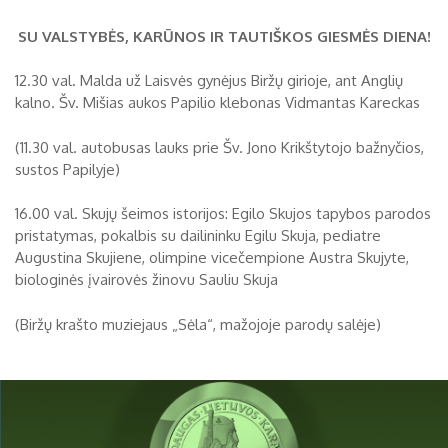
Biržų tvirtovės arsenalas
SU VALSTYBĖS, KARŪNOS IR TAUTIŠKOS GIESMĖS DIENA!
RUGPJŪTIS
2026
Religijos
12.30 val. Malda už Laisvės gynėjus Biržų girioje, ant Anglių
kalno. Šv. Mišias aukos Papilio klebonas Vidmantas Kareckas
Biržai XIX a.
Pr
An
Tr
Ke
Pe
Še
Se
(11.30 val. autobusas lauks prie Šv. Jono Krikštytojo bažnyčios,
Biržai XX a.
sustos Papilyje)
1
2
3
4
5
6
7
8
9
16.00 val. Skujų šeimos istorijos: Egilo Skujos tapybos parodos
pristatymas, pokalbis su dailininku Egilu Skuja, pediatre
10
11
12
13
14
15
16
Augustina Skujiene, olimpine vicečempione Austra Skujyte,
biologinės įvairovės žinovu Sauliu Skuja
17
18
19
20
21
22
23
(Biržų krašto muziejaus „Sėla“, mažojoje parodų salėje)
24
25
26
27
28
29
30
31