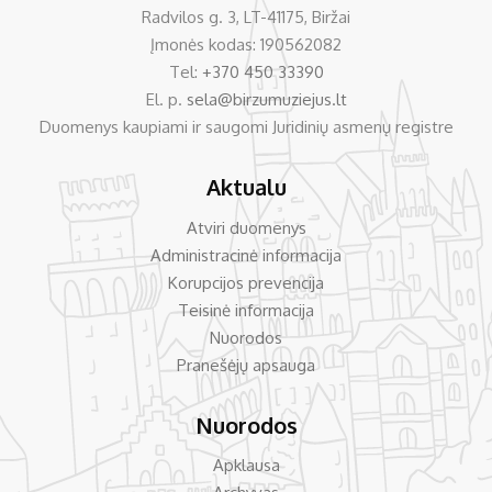
Radvilos g. 3, LT-41175, Biržai
Įmonės kodas: 190562082
Tel:
+370 450 33390
El. p.
sela@birzumuziejus.lt
Duomenys kaupiami ir saugomi Juridinių asmenų registre
Aktualu
Atviri duomenys
Administracinė informacija
Korupcijos prevencija
Teisinė informacija
Nuorodos
Pranešėjų apsauga
Nuorodos
Apklausa