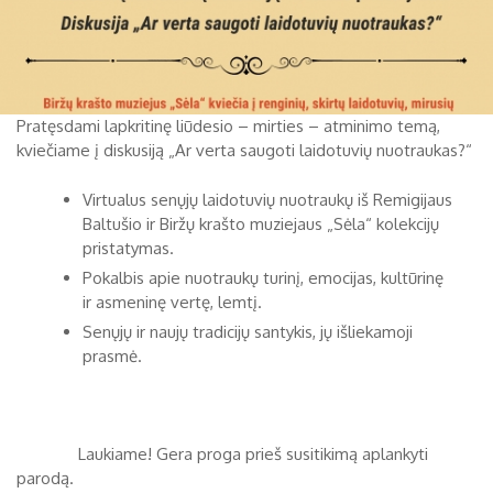
Pratęsdami lapkritinę liūdesio – mirties – atminimo temą,
kviečiame į diskusiją „Ar verta saugoti laidotuvių nuotraukas?“
Virtualus senųjų laidotuvių nuotraukų iš Remigijaus
Baltušio ir Biržų krašto muziejaus „Sėla“ kolekcijų
pristatymas.
Pokalbis apie nuotraukų turinį, emocijas, kultūrinę
ir asmeninę vertę, lemtį.
Senųjų ir naujų tradicijų santykis, jų išliekamoji
prasmė.
Laukiame! Gera proga prieš susitikimą aplankyti
parodą.