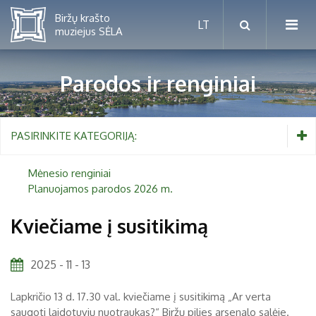
Parodos ir renginiai
Mėnesio renginiai
PASIRINKITE KATEGORIJĄ:
Planuojamos parodos 2026 m.
Mėnesio renginiai
Planuojamos parodos 2026 m.
Vaikams nuo 5 iki 10 metų
Kviečiame į susitikimą
Paaugliams nuo 11 iki 18 metų
Proistorė
2025 - 11 - 13
Suaugusiems
Etnografija
Lapkričio 13 d. 17.30 val. kviečiame į susitikimą „Ar verta
Šeimoms
Biržai ir Radvilos
saugoti laidotuvių nuotraukas?“ Biržų pilies arsenalo salėje.