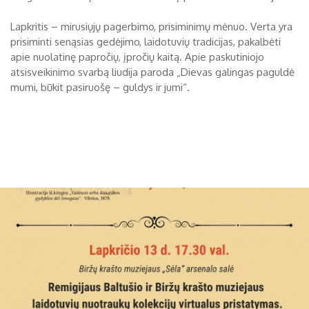
Biržų tvirtovės arsenalas
Lapkritis – mirusiųjų pagerbimo, prisiminimų mėnuo. Verta yra
prisiminti senąsias gedėjimo, laidotuvių tradicijas, pakalbėti
RUGPJŪTIS
2026
Religijos
apie nuolatinę papročių, įpročių kaitą. Apie paskutiniojo
atsisveikinimo svarbą liudija paroda „Dievas galingas paguldė
Biržai XIX a.
mumi, būkit pasiruošę – guldys ir jumi“.
Pr
An
Tr
Ke
Pe
Še
Se
Biržai XX a.
1
2
3
4
5
6
7
8
9
10
11
12
13
14
15
16
17
18
19
20
21
22
23
24
25
26
27
28
29
30
31