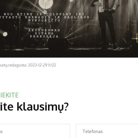
kartą redaguota: 2023-12-29 11:02
IEKITE
ite klausimų?