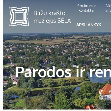
Struktūra ir
Vi
kontaktai
mu
APSILANKYK
Parodos ir ren