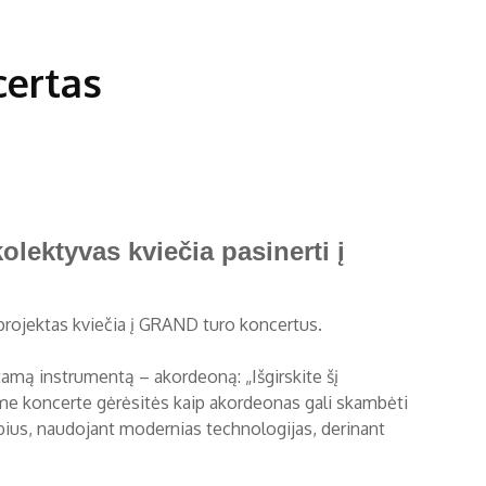
certas
olektyvas kviečia pasinerti į
 projektas kviečia į GRAND turo koncertus.
tamą instrumentą – akordeoną: „Išgirskite šį
šiame koncerte gėrėsitės kaip akordeonas gali skambėti
ambius, naudojant modernias technologijas, derinant