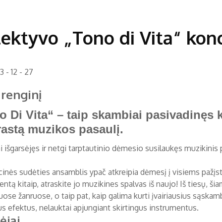
ektyvo „Tono di Vita“ kon
 - 12 - 27
 rengi
nį
o Di Vita“ – taip skambiai pasivadinęs k
rastą muzikos pasaulį.
ai išgarsėjęs ir netgi tarptautinio dėmesio susilaukęs muzikinis
cinės sudėties ansamblis ypač atkreipia dėmesį į visiems pažįs
entą kitaip, atraskite jo muzikines spalvas iš naujo! Iš tiesų, 
guose žanruose, o taip pat, kaip galima kurti įvairiausius sąsk
us efektus, nelauktai apjungiant skirtingus instrumentus.
ėjai