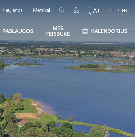
-
A+
Naujienos
Metrikai
LT
EN
A
MES
PASLAUGOS
KALENDORIUS
FEISBUKE