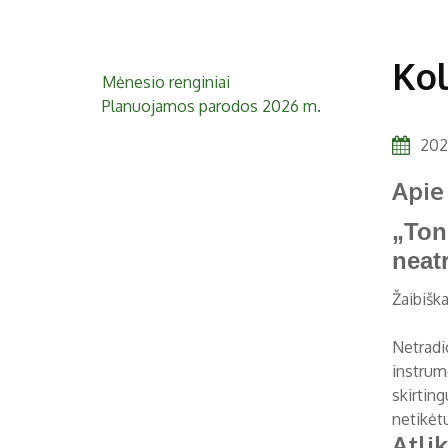
Kol
Mėnesio renginiai
Planuojamos parodos 2026 m.
2023
Apie
„Ton
neat
Žaibišk
Netradi
instrum
skirtin
netikėt
Atlik