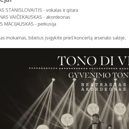
S STANISLOVAITIS - vokalas ir gitara
AS VAIČEKAUSKAS - akordeonas
 MACIJAUSKAS - perkusija
as mokamas, bilietus įsigykite prieš koncertą arsenalo salėje.