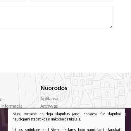
Nuorodos
ys
Apklausa
 informacija
Archyvas
+
vencija
Asmens duomenų apsauga
Mūsų svetainė naudoja slapukus (angl. cookies). Šie slapukai
naudojami statistikos ir rinkodaros tikslais.
acija
Bilietų kainos
Dažniausiai užduodami klausimai
Jei Jūs sutinkate, kad šiems tikslams būtų naudojami slapukai,