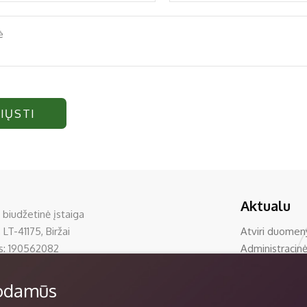
IŲSTI
Aktualu
 biudžetinė įstaiga
 LT-41175, Biržai
Atviri duomen
s: 190562082
Administracinė
0 33390
Korupcijos pre
rzumuziejus.lt
Teisinė inform
uodamūs
piami ir saugomi Juridinių asmenų registre
Nuorodos