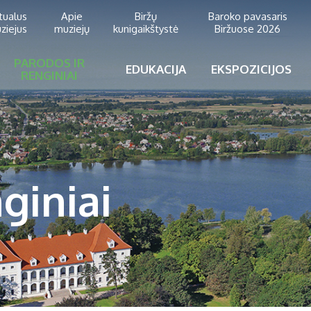
rtualus
Apie
Biržų
Baroko pavasaris
ziejus
muziejų
kunigaikštystė
Biržuose 2026
PARODOS IR
EDUKACIJA
EKSPOZICIJOS
RENGINIAI
giniai