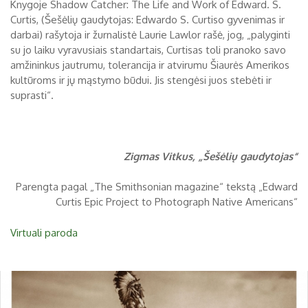
Knygoje Shadow Catcher: The Life and Work of Edward. S.
Curtis, (Šešėlių gaudytojas: Edwardo S. Curtiso gyvenimas ir
darbai) rašytoja ir žurnalistė Laurie Lawlor rašė, jog, „palyginti
su jo laiku vyravusiais standartais, Curtisas toli pranoko savo
amžininkus jautrumu, tolerancija ir atvirumu Šiaurės Amerikos
kultūroms ir jų mąstymo būdui. Jis stengėsi juos stebėti ir
suprasti“.
Zigmas Vitkus, „Šešėlių gaudytojas“
Parengta pagal „The Smithsonian magazine“ tekstą „Edward
Curtis Epic Project to Photograph Native Americans“
Virtuali paroda