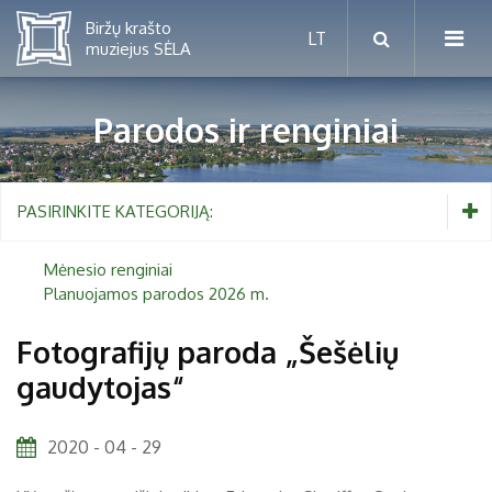
Parodos ir renginiai
Mėnesio renginiai
PASIRINKITE KATEGORIJĄ:
Planuojamos parodos 2026 m.
Mėnesio renginiai
Planuojamos parodos 2026 m.
Vaikams nuo 5 iki 10 metų
Fotografijų paroda „Šešėlių
gaudytojas“
Paaugliams nuo 11 iki 18 metų
Proistorė
Suaugusiems
Etnografija
2020 - 04 - 29
Šeimoms
Biržai ir Radvilos