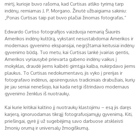
mirtį, kurioje buvo rašoma, kad Curtisas atliko tyrimą tarp
indėnų, remiamas J. P. Morgano. Žinutė užbaigiama sakiniu:
„Ponas Curtisas taip pat buvo plačiai žinomas fotografas.“
Edwardo Curtiso fotografijos vaizduoja nemarią Šiaurės
Amerikos indėnų kultūrą, vykstant nesustabdomai Amerikos ir
modernaus gyvenimo ekspansijai, negrįžtamai keitusiai indėnų
gyvenimo būdą. Tuo metu, kai Curtisas lankė įvairias gentis,
Amerikos vyriausybė prievarta gabeno indėnų vaikus į
mokyklas, draudė jiems kalbėti gimtąja kalba, nukirpdavo jiems
plaukus. To Curtisas nedokumentavo, jis vyko į prerijas ir
fotografavo indėnus, apsirengusius tradiciniais drabužiais, kurių
jie jau seniai nenešiojo, kai kada netgi ištrindavo modernaus
gyvenimo ženklus iš nuotraukų.
Kai kurie kritikai kaltino jį nuotraukų klastojimu – esą jis daręs
karjerą, ignoruodamas tikrąjį fotografuojamųjų gyvenimą. Kiti,
priešingai, gyrė jį už sugebėjimą savo darbuose atskleisti
žmonių orumą ir universalų žmogiškumą.