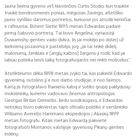
Jauna šeima gyveno virš klestinčios Curtis Studio, kuri traukte
traukė bendruomenės ponias, mėgusias žavingo, atletiško
jauno vyriškio daromus portretus, kuriuose jos atrodė kerinčiai
ir rafinuotai. Būtent Sietle 1895 metais Edwardas padarė
pirmą čiabuvio portretą. Tai buvo Angelina, vyriausioji
Duwamishų genties vado dukra. Jis jai mokėjo po dolerį už
kiekvieną pozavimą ir pastebėjo, jog „jai tai teikė didelį
malonumą, ženklais ir [anglų kalbos] žargonu ji rodė, kad jai
labiau patinka leisti laiką fotografuojantis nei rinkti moliuskus“.
Atsitiktinumo dėka 1898 metais įvyko tai, kas pakeitė Edwardo
gyvenimą, nutolino jį ir nuo darbo studijoje, ir nuo šeimos.
Kartą jis fotografavo Rainierio kalną ir sutiko grupę paklydusių
mokslininkų, kuriems vadovavo žinomas antropologas
Georgas Birdas Grinnellis. Jiedu susidraugavo, ir Edwardas
netrukus buvo pakviestas tapti oficialiu politiko ir verslininko
Williamo Averello Harrimano ekspedicijos į Aliaską 1899
metais fotografu. Kitais metais Edwardą pakvietė
fotografuoti Montanos valstijoje gyvenusių Pikanų genties
indėnų.