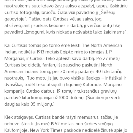
nuotraukoms suteikdavo žavų aukso atspalvį, tapusį išskirtiniu
Curtiso fotografijų bruožu. Čiabuviai pavadino jį „Šešėlių
gaudytoju“. Tačiau pats Curtisas vėliau sakys, jog,
atsižvelgiant į sunkias keliones ir darbą, jį verčiau būtų tikę
pavadinti „žmogumi, kuris niekada nešvaistė laiko žaidimams“.
Kai Curtisas tomas po tomo ėmė leisti The North American
Indian, netikėtai 1913 metais Egipte mirė jo rėmėjas J. P.
Morganas, ir Curtisui teko apleisti savo darbą. Po 27 metų
Curtisas be didelių fanfarų išspausdino paskutinį North
American Indians tomą, per 30 metų padaręs 40 tūkstančių
nuotraukų. Tuo metu jis jau buvo visiškai išsekęs – ir fiziškai, ir
dvasiškai, todėl teko atsigulti į ligoninę Kolorade. Morgano
kompanija Curtiso darbus, 19 tomų ir tūkstančius graviūrų,
pardavė kitai kompanijai už 1000 dolerių. (Šiandien jie verti
daugiau kaip 35 milijonų.)
Kiek atsigavęs, Curtisas bandė rašyti memuarus, tačiau jie
nebuvo išleisti. Jis mirė 1952 metais nuo širdies smūgio,
Kalifornijoje. New York Times pasirodė nedidelė žinutė apie jo