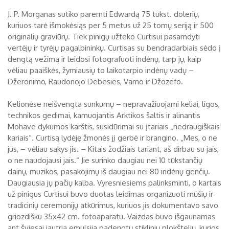
J. P. Morganas sutiko paremti Edwardą 75 tūkst. dolerių,
kuriuos tarė išmokėsiąs per 5 metus už 25 tomų seriją ir 500
originalių graviūrų. Tiek pinigų užteko Curtisui pasamdyti
vertėjų ir tyrėjų pagalbininkų. Curtisas su bendradarbiais sėdo į
dengtą vežimą ir leidosi fotografuoti indėnų, tarp jų, kaip
vėliau paaiškės, žymiausių to laikotarpio indėnų vadų –
Džeronimo, Raudonojo Debesies, Varno ir Džozefo.
Kelionėse neišvengta sunkumų – nepravažiuojami keliai, ligos,
technikos gedimai, kamuojantis Arktikos šaltis ir alinantis
Mohave dykumos karštis, susidūrimai su įtariais „nedraugiškais
kariais“. Curtisą lydėję žmonės jį gerbė ir brangino. „Mes, o ne
jūs, – vėliau sakys jis. – Kitais žodžiais tariant, aš dirbau su jais,
o ne naudojausi jais.“ Jie surinko daugiau nei 10 tūkstančių
dainų, muzikos, pasakojimų iš daugiau nei 80 indėnų genčių.
Daugiausia jų pačių kalba. Vyresniesiems palinksminti, o kartais
už pinigus Curtisui buvo duotas leidimas organizuoti mūšių ir
tradicinių ceremonijų atkūrimus, kuriuos jis dokumentavo savo
griozdišku 35x42 cm. fotoaparatu. Vaizdas buvo išgaunamas
ant šviesai jautria emulsija padengtų stiklinių plokštelių, kurios