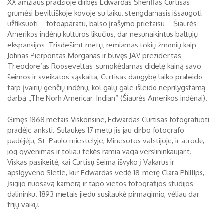
XX amžiaus pradžioje dirbęs Edwardas Sheriffas Curtisas
grūmėsi beviltiškoje kovoje su laiku, stengdamasis išsaugoti,
Biržų tvirtovės arsenalas
užfiksuoti – fotoaparatu, balso įrašymo prietaisu – Šiaurės
RUGPJŪTIS
2026
Amerikos indėnų kultūros likučius, dar nesunaikintus baltųjų
Religijos
ekspansijos. Trisdešimt metų, remiamas tokių žmonių kaip
Biržai XIX a.
Johnas Pierpontas Morganas ir buvęs JAV prezidentas
Pr
An
Tr
Ke
Pe
Še
Se
Theodore‘as Rooseveltas, sumokėdamas didelę kainą savo
Biržai XX a.
šeimos ir sveikatos sąskaita, Curtisas daugybę laiko praleido
1
2
tarp įvairių genčių indėnų, kol galų gale išleido neprilygstamą
darbą „The Norh American Indian“ (Šiaurės Amerikos indėnai).
3
4
5
6
7
8
9
Gimęs 1868 metais Viskonsine, Edwardas Curtisas fotografuoti
10
11
12
13
14
15
16
pradėjo anksti. Sulaukęs 17 metų jis jau dirbo fotografo
17
18
19
20
21
22
23
padėjėju, St. Paulo miestelyje, Minesotos valstijoje, ir atrodė,
jog gyvenimas ir toliau tekės ramia vaga verslininkaujant.
24
25
26
27
28
29
30
Viskas pasikeitė, kai Curtisų šeima išvyko į Vakarus ir
apsigyveno Sietle, kur Edwardas vedė 18-metę Clara Phillips,
31
įsigijo nuosavą kamerą ir tapo vietos fotografijos studijos
dalininku. 1893 metais jiedu susilaukė pirmagimio, vėliau dar
trijų vaikų.