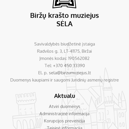
Savivaldybės biudžetinė įstaiga
Radvilos g. 3, LT-41175, Biržai
Įmonės kodas: 190562082
Tel:
+370 450 33390
El. p.
sela@birzumuziejus.lt
Duomenys kaupiami ir saugomi Juridinių asmenų registre
Aktualu
Atviri duomenys
Administracinė informacija
Korupcijos prevencija
Teisinė informacija