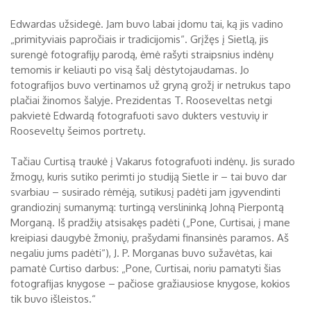
Edwardas užsidegė. Jam buvo labai įdomu tai, ką jis vadino
„primityviais papročiais ir tradicijomis“. Grįžęs į Sietlą, jis
surengė fotografijų parodą, ėmė rašyti straipsnius indėnų
temomis ir keliauti po visą šalį dėstytojaudamas. Jo
fotografijos buvo vertinamos už gryną grožį ir netrukus tapo
plačiai žinomos šalyje. Prezidentas T. Rooseveltas netgi
pakvietė Edwardą fotografuoti savo dukters vestuvių ir
Rooseveltų šeimos portretų.
Tačiau Curtisą traukė į Vakarus fotografuoti indėnų. Jis surado
žmogų, kuris sutiko perimti jo studiją Sietle ir – tai buvo dar
svarbiau – susirado rėmėją, sutikusį padėti jam įgyvendinti
grandiozinį sumanymą: turtingą verslininką Johną Pierpontą
Morganą. Iš pradžių atsisakęs padėti („Pone, Curtisai, į mane
kreipiasi daugybė žmonių, prašydami finansinės paramos. Aš
negaliu jums padėti“), J. P. Morganas buvo sužavėtas, kai
pamatė Curtiso darbus: „Pone, Curtisai, noriu pamatyti šias
fotografijas knygose – pačiose gražiausiose knygose, kokios
tik buvo išleistos.“