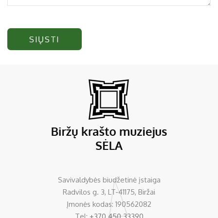
SIŲSTI
Savivaldybės biudžetinė įstaiga
Radvilos g. 3, LT-41175, Biržai
Įmonės kodas: 190562082
Tel:
+370 450 33390