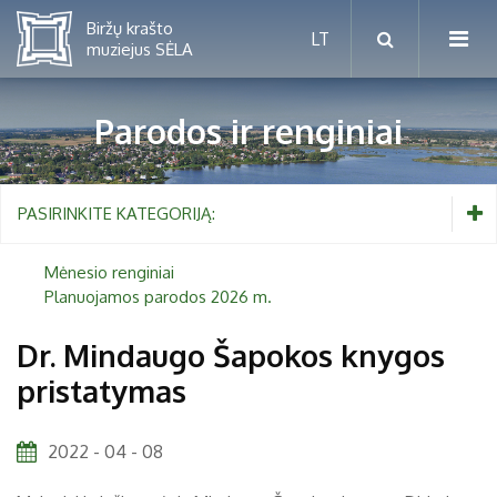
Parodos ir renginiai
Mėnesio renginiai
PASIRINKITE KATEGORIJĄ:
Planuojamos parodos 2026 m.
Mėnesio renginiai
Planuojamos parodos 2026 m.
Vaikams nuo 5 iki 10 metų
Dr. Mindaugo Šapokos knygos
pristatymas
Paaugliams nuo 11 iki 18 metų
Proistorė
Suaugusiems
Etnografija
2022 - 04 - 08
Šeimoms
Biržai ir Radvilos