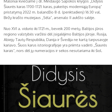
Maloniai kviečiame į dr. Mindaugo Šapokos knygos „Didysis
Šiaurės karas 1700-1721: karas, pakeitęs moderniąją Europą“
Biržų tvirtovės arsenalas
pristatymą 2022 m. balandžio 8 d. (penktadienį) 16:30 val.
RUGPJŪTIS
2026
Biržų krašto muziejaus „Sėla“, arsenalo II aukšto salėje.
Religijos
Biržai XIX a.
Nuo XVI a. vidurio iki 1721 m., beveik 200 metų, Baltijos jūros
Pr
An
Tr
Ke
Pe
Še
Se
regiono valstybės varžėsi dėl įsigalėjimo Baltijos jūroje. Rusija,
Biržai XX a.
Abiejų Tautų Respublika, Danija ir Švedija ne kartą tarpusavyje
1
2
kariavo. Šiuos karus istoriografijoje yra priimta vadinti „Šiaurės
karais“, nors dėl jų numeracijos ir sekos nesutariama iki šiol.
3
4
5
6
7
8
9
10
11
12
13
14
15
16
17
18
19
20
21
22
23
24
25
26
27
28
29
30
31