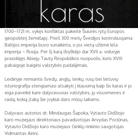
1700–1721 m. vykęs konfliktas pakeitė Šiaurės rytų Europos
geopolitinį žemėlapį. Prieš 300 metų Švedijos kontroliuojama
Baltijos imperija buvo sunaikinta, o jos vietą užėmė kita
imperija – Rusija. Per šį karą išryškėjo dar XVII a. viduryje
prasidėjęs Abiejų Tautų Respublikos nuopuolis, kuris XVIII
pabaigoje baigėsi valstybės padalijimais.
Leidinyje remiantis švedų, anglų, lenkų, rusų bei lietuvių
istoriografija stengiamasi atsakyti į klausimą kaip šis karas ir jo
eiga paveikė kare dalyvavusias valstybes, jų visuomenes ir
raidą, kokią įtaką šie įvykiai daro mūsų laikams.
Dalyvaus autorius dr. Mindaugas Šapoka, Vytauto Didžiojo
karo muziejaus direktoriaus pavaduotojas Arvydas Pociūnas,
Vytauto Didžiojo karo muziejaus Ginklų rinkinio saugotojas
Vidmantas Airini.