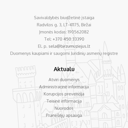
Savivaldybės biudžetinė įstaiga
Radvilos g. 3, LT-41175, Biržai
Įmonės kodas: 190562082
Tel:
+370 450 33390
El. p.
sela@birzumuziejus.lt
Duomenys kaupiami ir saugomi Juridinių asmenų registre
Aktualu
Atviri duomenys
Administracinė informacija
Korupcijos prevencija
Teisinė informacija
Nuorodos
Pranešėjų apsauga