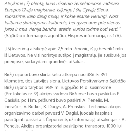
Atvykime į šį plentą, kuris užsienio žemėlapiuose vadinasi
Europos 12-ąja magistrale, įsijungę į šią Gyvąją Sieną,
suprasime, kaip daug mūsų, ir kokie esame vieningi. Nors
kalbame skirtingomis kalbomis, bet gyvename prie vienos
jūros ir mus vienija bendra ateitis, kurios turime būti verti.“
(Sąjūdžio informacijos agentūra, Ekspres informacija, nr. 176).
Į šį kvietimą atsiliepė apie 2,5 mln. žmonių, iš jų beveik 1 mln.
iš Lietuvos. Ne visi norintys sutilpo į magistralę, jie susibūrė jos
prieigose, sudarydami grandinės atšakas.
Biržų rajonui buvo skirta kelio atkarpa nuo 386 iki 391
kilometro, ties Latvijos siena. Lietuvos Persitvarkymo Sąjūdžio
Biržų rajono tarybos 1989 m. rugpjūčio 14 d. susirinkime
(Protokolas nr. 9) akcijos vadovu Biržuose buvo paskirtas P.
Gasiulis, po 1 km. prižiūrėti buvo paskirti A. Penelis, M.
Indrašius, V. Butkus, K. Dagys, A. Prunskus. Techniniai akcijos
organizavimo darbai pavesti V. Dagiui, juodais kaspinais
pasirūpinti paskirta I. Čeponienė, už informaciją atsakingas - A.
Penelis. Akcijos organizatoriai pasirūpino transportu 1000-iui