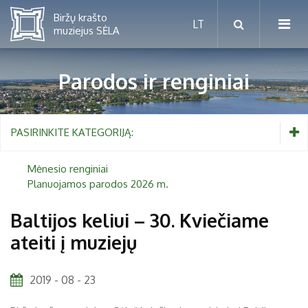
Parodos ir renginiai
Mėnesio renginiai
PASIRINKITE KATEGORIJĄ:
Planuojamos parodos 2026 m.
Mėnesio renginiai
Planuojamos parodos 2026 m.
Vaikams nuo 5 iki 10 metų
Baltijos keliui – 30. Kviečiame
ateiti į muziejų
Paaugliams nuo 11 iki 18 metų
Proistorė
Suaugusiems
Etnografija
2019 - 08 - 23
Šeimoms
Biržai ir Radvilos