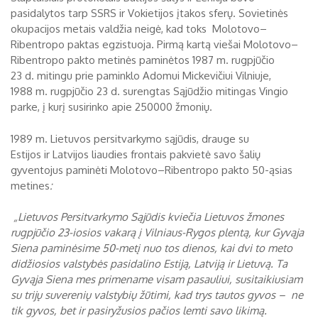
pasidalytos tarp SSRS ir Vokietijos įtakos sferų. Sovietinės
okupacijos metais valdžia neigė, kad toks Molotovo–
Ribentropo paktas egzistuoja. Pirmą kartą viešai Molotovo–
Ribentropo pakto metinės paminėtos 1987 m. rugpjūčio
23 d. mitingu prie paminklo Adomui Mickevičiui Vilniuje,
1988 m. rugpjūčio 23 d. surengtas Sąjūdžio mitingas Vingio
parke, į kurį susirinko apie 250000 žmonių.
1989 m. Lietuvos persitvarkymo sąjūdis, drauge su
Estijos ir Latvijos liaudies frontais pakvietė savo šalių
gyventojus paminėti Molotovo–Ribentropo pakto 50-ąsias
metines
:
„Lietuvos Persitvarkymo Sąjūdis kviečia Lietuvos žmones
rugpjūčio 23-iosios vakarą į Vilniaus-Rygos plentą, kur Gyvąja
Siena paminėsime 50-metį nuo tos dienos, kai dvi to meto
didžiosios valstybės pasidalino Estiją, Latviją ir Lietuvą. Ta
Gyvąja Siena mes primename visam pasauliui, susitaikiusiam
su trijų suverenių valstybių žūtimi, kad trys tautos gyvos – ne
tik gyvos, bet ir pasiryžusios pačios lemti savo likimą.