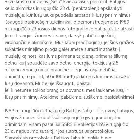
Biržų krašto muziejus „Sėla“ kviečia visus prisiminti Baltijos
kelio akimirkas ir rugpjūčio 23 d. (penktadienį) apsilankyti
Biržų tvirtovės arsenalas
muziejuje, kur Jūsų lauks puodelis arbatos ir Jūsų prisiminimus
RUGPJŪTIS
2026
išsaugoti pasiruošę muziejininkai, o demonstruojamose 1989
Religijos
m. rugpjūčio 23-iosios dienos fotografijose gal galėsite atrasti
Biržai XIX a.
Jums brangius žmones ir save, darsyk pabūti toje širdį
Pr
An
Tr
Ke
Pe
Še
Se
virpinančioje akimirkoje. Mus labai pradžiugintų, jei šios gražios
Biržai XX a.
sukakties minėjimo proga galėtumėte surasti ir atnešti į
1
2
muziejų ką nors, kas Jums primena tą dieną, primena šilumą
delno, kurį spaudėte savo delne, energiją, tekėjusią 2,5
3
4
5
6
7
8
9
milijono žmonių rankų grandine. Tegul istorija nebūna
pamiršta, te po 10, 50 ir 100 metų ją kitoms kartoms pasakos
10
11
12
13
14
15
16
Jūsų dovanoti, Muziejuje išsaugoti, daiktai.
17
18
19
20
21
22
23
Jei ir neturite tokios brangios dovanos, mes laukiame Jūsų ir
Jūsų prisiminimų. Ateikime, pabūkime, sušilkime, pasidalinkime!
24
25
26
27
28
29
30
1989 m. rugpjūčio 23-iąją trijų Baltijos šalių – Lietuvos, Latvijos,
31
Estijos žmonės simboliškai susijungė į gyvą grandinę, tuo
primindami visam pasauliui SSRS ir Vokietijos 1939 rugpjūčio
23 d. nepuolimo sutartį ir jos slaptuosius protokolus.
Slaptaisiais protokolais Baltijos šalys ir Lenkija buvo