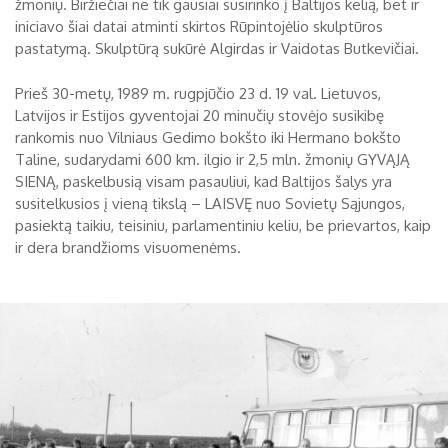
žmonių. Biržiečiai ne tik gausiai susirinko į Baltijos kelią, bet ir
iniciavo šiai datai atminti skirtos Rūpintojėlio skulptūros
pastatymą. Skulptūrą sukūrė Algirdas ir Vaidotas Butkevičiai.
Prieš 30-metų, 1989 m. rugpjūčio 23 d. 19 val. Lietuvos,
Latvijos ir Estijos gyventojai 20 minučių stovėjo susikibę
rankomis nuo Vilniaus Gedimo bokšto iki Hermano bokšto
Taline, sudarydami 600 km. ilgio ir 2,5 mln. žmonių GYVĄJĄ
SIENĄ, paskelbusią visam pasauliui, kad Baltijos šalys yra
susitelkusios į vieną tikslą – LAISVĘ nuo Sovietų Sąjungos,
pasiektą taikiu, teisiniu, parlamentiniu keliu, be prievartos, kaip
ir dera brandžioms visuomenėms.