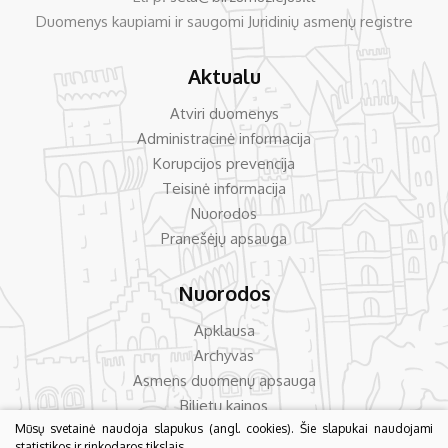
Duomenys kaupiami ir saugomi Juridinių asmenų registre
Aktualu
Atviri duomenys
Administracinė informacija
Korupcijos prevencija
Teisinė informacija
Nuorodos
Pranešėjų apsauga
Nuorodos
Apklausa
Archyvas
Asmens duomenų apsauga
Bilietų kainos
Dažniausiai užduodami klausimai
Mūsų svetainė naudoja slapukus (angl. cookies). Šie slapukai naudojami
statistikos ir rinkodaros tikslais.