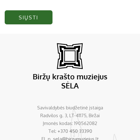
SIŲSTI
Savivaldybės biudžetinė įstaiga
Radvilos g. 3, LT-41175, Biržai
Įmonės kodas: 190562082
Tel:
+370 450 33390
El. p.
sela@birzumuziejus.lt