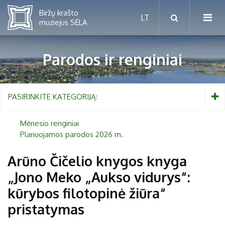
Parodos ir renginiai
Mėnesio renginiai
PASIRINKITE KATEGORIJĄ:
Planuojamos parodos 2026 m.
Mėnesio renginiai
Planuojamos parodos 2026 m.
Vaikams nuo 5 iki 10 metų
Arūno Čičelio knygos knyga
„Jono Meko „Aukso vidurys“:
Paaugliams nuo 11 iki 18 metų
Proistorė
kūrybos filotopinė žiūra“
Suaugusiems
Etnografija
pristatymas
Šeimoms
Biržai ir Radvilos