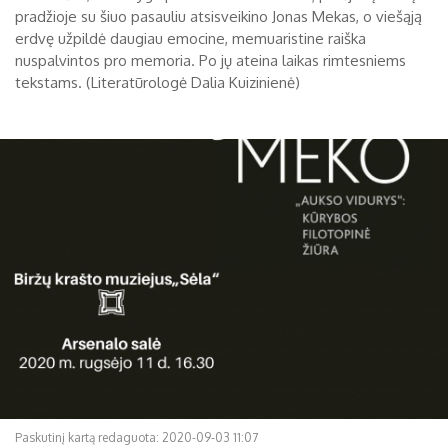
pradžioje su šiuo pasauliu atsisveikino Jonas Mekas, o viešąją
erdvę užpildė daugiau emocine, memuaristine raiška
nuspalvintos pro memoria. Po jų ateina laikas rimtesniems
tekstams. (Literatūrologė Dalia Kuizinienė)
Paskutinį kartą redaguota: 2020-09-03 11:07