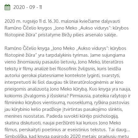
2020 - 09 - 11
Biržų tvirtovės arsenalas
2020 m. rugsėjo 11 d. 16.30. maloniai kviečiame dalyvauti
RUGPJŪTIS
2026
Religijos
Ramūno Čičelio knygos „Jono Meko „Aukso vidurys“: kūrybos
Biržai XIX a.
filotopinė žiūra“ pristatyme Biržų pilies arsenalo salėje.
Pr
An
Tr
Ke
Pe
Še
Se
Biržai XX a.
Ramūno Čičelio knyga „Jono Meko „Aukso vidurys“: kūrybos
1
2
filotopinė žiūra“ yra tarpdalykinis tyrimas. Jame sujungiama
vieno žinomiausių pasaulio lietuvių, Jono Meko, literatūros
3
4
5
6
7
8
9
tekstų ir filmų analizė bei filosofinis žvilgsnis, kuris leidžia
autoriui gerokai platesniame kontekste lyginti, svarstyti,
10
11
12
13
14
15
16
interpretuoti iki šiol daugiau tik literatūrologinėmis ar kino
prieigomis analizuotą Jono Meko kūrybą. Kuo knyga yra nauja,
17
18
19
20
21
22
23
kokiomis įžvalgomis ji išsiskiria? Pirmiausia, pateikia rašytojo ir
24
25
26
27
28
29
30
filmininko kūrybos vientisumą, nuoseklumą, ryškina pastovias
jau kūrybinio kelio pradžioje įtvirtintas pasakojimo slinktis,
31
menines nuostatas. Padeda suvokti kūrėjo psichologiją,
skatina diskutuoti, naujai peržiūrėti kai kuriuos Jono Meko
filmus, perskaityti poetinius ar eseistinius tekstus. Tai daug…
Simboliška, kad knyga pasirodo 2020 metais; praėjusių metų