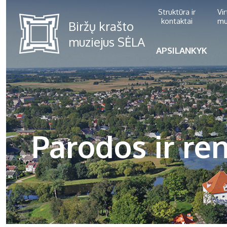
Struktūra ir
Vi
kontaktai
mu
APSILANKYK
Parodos ir ren