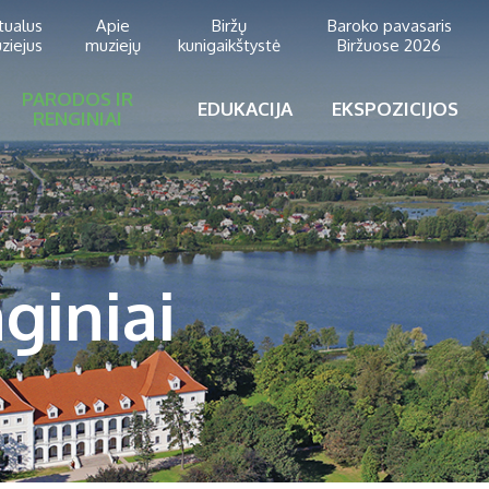
rtualus
Apie
Biržų
Baroko pavasaris
ziejus
muziejų
kunigaikštystė
Biržuose 2026
PARODOS IR
EDUKACIJA
EKSPOZICIJOS
RENGINIAI
giniai