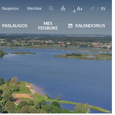
-
A+
Naujienos
Metrikai
LT
EN
A
MES
PASLAUGOS
KALENDORIUS
FEISBUKE