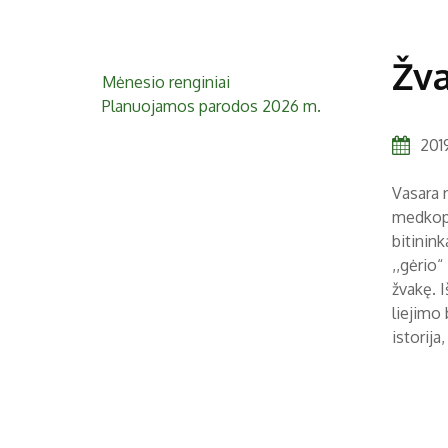
Žva
Mėnesio renginiai
Planuojamos parodos 2026 m.
2019
Vasara r
medkopis
bitinink
,,gėrio“
žvakę. 
liejimo
istorija