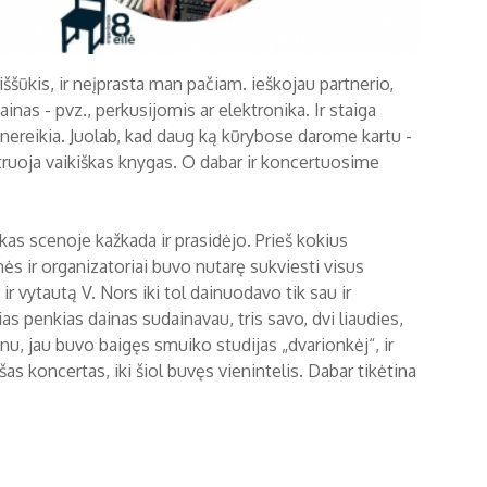
ššūkis, ir neįprasta man pačiam. ieškojau partnerio,
inas - pvz., perkusijomis ar elektronika. Ir staiga
i nereikia. Juolab, kad daug ką kūrybose darome kartu -
truoja vaikiškas knygas. O dabar ir koncertuosime
kas scenoje kažkada ir prasidėjo. Prieš kokius
ir organizatoriai buvo nutarę sukviesti visus
 vytautą V. Nors iki tol dainuodavo tik sau ir
s penkias dainas sudainavau, tris savo, dvi liaudies,
u, jau buvo baigęs smuiko studijas „dvarionkėj“, ir
as koncertas, iki šiol buvęs vienintelis. Dabar tikėtina