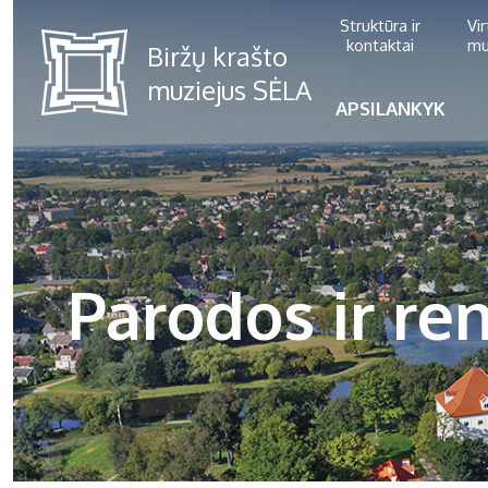
Struktūra ir
Vi
kontaktai
mu
APSILANKYK
Parodos ir ren