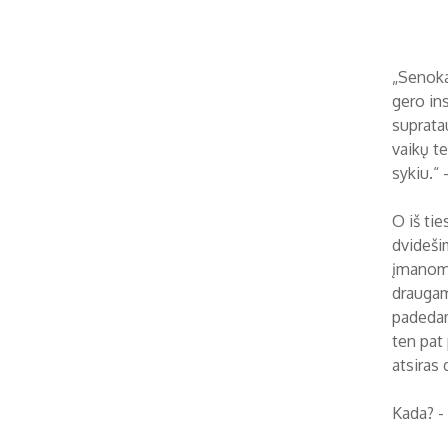
„Senokai
gero ins
supratau
vaikų t
sykiu.“ 
O iš tie
dvideši
įmanoma
draugams
padedam
ten pat 
atsiras d
Kada? - 