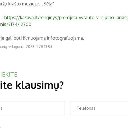
iržų krašto muziejus „Sėla“
 -
https://kakava.lt/renginys/premjera-vytauto-v-ir-jono-lands
mis/7174/12700
je gali būti filmuojama ir fotografuojama.
kartą redaguota: 2023-11-28 13:54
IEKITE
ite klausimų?