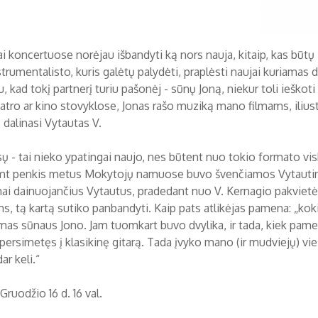
 koncertuose norėjau išbandyti ką nors nauja, kitaip, kas būtų i
trumentalisto, kuris galėtų palydėti, praplėsti naujai kuriamas da
, kad tokį partnerį turiu pašonėj - sūnų Joną, niekur toli ieškot
eatro ar kino stovyklose, Jonas rašo muziką mano filmams, ilius
- dalinasi Vytautas V.
sų - tai nieko ypatingai naujo, nes būtent nuo tokio formato vis
mt penkis metus Mokytojų namuose buvo švenčiamos Vytautinės 
i dainuojančius Vytautus, pradedant nuo V. Kernagio pakvietė ir
, tą kartą sutiko panbandyti. Kaip pats atlikėjas pamena: „kokia
as sūnaus Jono. Jam tuomkart buvo dvylika, ir tada, kiek pamen
persimetęs į klasikinę gitarą. Tada įvyko mano (ir mudviejų) vieš
ar keli.“
Gruodžio 16 d. 16 val.