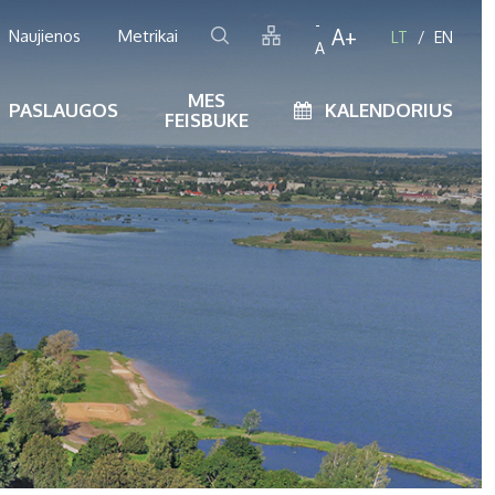
-
A+
Naujienos
Metrikai
LT
EN
A
MES
PASLAUGOS
KALENDORIUS
FEISBUKE