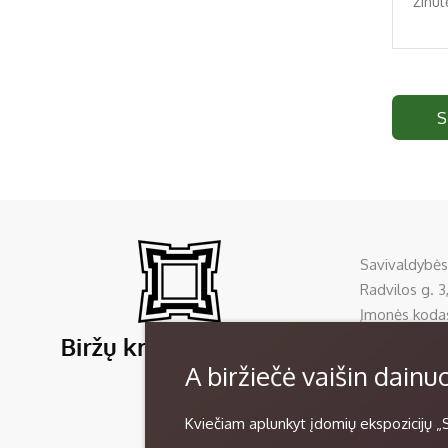
S
Savivaldybės
Radvilos g. 3,
Įmonės koda
Tel:
+370 45
El. p.
sela@bi
A biržiečė vaišin dain
Duomenys kau
Kviečiam aplunkyt įdomių ekspozicijų „