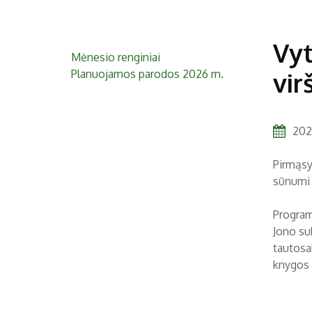
Vyt
Mėnesio renginiai
Planuojamos parodos 2026 m.
vir
2023
Pirmąsy
sūnumi J
Program
Jono su
tautosa
knygos 