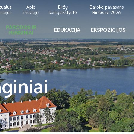
rtualus
Apie
Biržų
Baroko pavasaris
ziejus
muziejų
kunigaikštystė
Biržuose 2026
PARODOS IR
EDUKACIJA
EKSPOZICIJOS
RENGINIAI
giniai