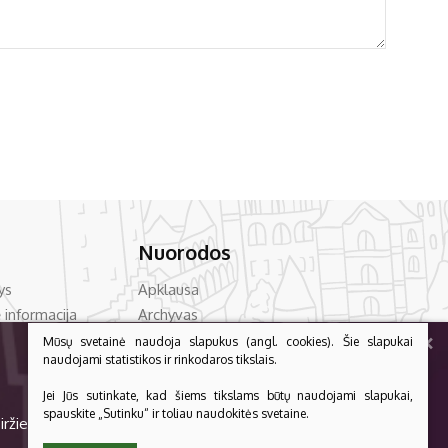
Nuorodos
ys
Apklausa
 informacija
Archyvas
+
vencija
Asmens duomenų apsauga
Mūsų svetainė naudoja slapukus (angl. cookies). Šie slapukai
naudojami statistikos ir rinkodaros tikslais.
acija
Bilietų kainos
Dažniausiai užduodami klausimai
Jei Jūs sutinkate, kad šiems tikslams būtų naudojami slapukai,
PLAČIAU
auga
Konsultavimas su visuomene
spauskite „Sutinku“ ir toliau naudokitės svetaine.
iržiečė vaišin dainuodamūs“!