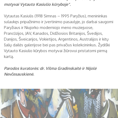
motyvai Vytauto Kasiulio kūryboje“.
Biržų tvirtovės arsenalas
Vytautas Kasiulis (1918 Simnas – 1995 Paryžius), menininkas
RUGPJŪTIS
2026
Religijos
sulaukęs pripažinimo ir įvertinimo pasaulyje, jo darbai saugomi
Paryžiaus ir Niujorko moderniojo meno muziejuose,
Biržai XIX a.
Prancūzijos, JAV, Kanados, Didžiosios Britanijos, Švedijos,
Pr
An
Tr
Ke
Pe
Še
Se
Danijos, Šveicarijos, Vokietijos, Argentinos, Australijos ir kitų
Biržai XX a.
1
2
šalių dailės galerijose bei pas privačius kolekcininkus. Žydiški
Vytauto Kasiulio kūrybos motyvai žiūrovui pristatomi pirmą
3
4
5
6
7
8
9
kartą.
10
11
12
13
14
15
16
Parodos kuratorės: dr.
Vilma Gradinskaitė ir Nijolė
Nevčesauskienė.
17
18
19
20
21
22
23
24
25
26
27
28
29
30
31