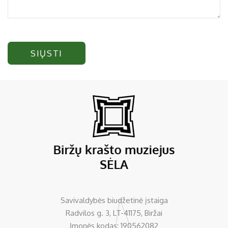
SIŲSTI
Savivaldybės biudžetinė įstaiga
Radvilos g. 3, LT-41175, Biržai
Įmonės kodas: 190562082