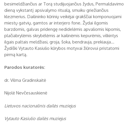
besimeldžiančius ar Torą studijuojančius žydus, Permaldavimo
dieną vykstantį apsivalymo ritualą, smuiku griežiančius
klezmerius. Dailininko kūrinių veikėjai grakščiai komponuojami
miestų gatvių, gamtos ar interjero fone. Žydai ilgomis
barzdomis, galvas pridengę nedidelėmis apvaliomis kipomis,
plačiabrylėmis skrybėlėmis ar kailinėmis kepurėmis, vilkintys
ilgais paltais meldžiasi, groja, šoka, bendrauja, prekiauja...
Žydiški Vytauto Kasiulio kūrybos motyvai žiūrovui pristatomi
pirmą kartą.
Parodos kuratorės:
dr. Vilma Gradinskaitė
Nijolė Nevčesauskienė
Lietuvos nacionalinis dailės muziejus
Vytauto Kasiulio dailės muziejus