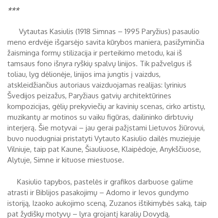
***
Vytautas Kasiulis (1918 Simnas – 1995 Paryžius) pasaulio
meno erdvėje išgarsėjo savita kūrybos maniera, pasižyminčia
žaisminga formų stilizacija ir perteikimo metodu, kai iš
tamsaus fono išnyra ryškių spalvų linijos. Tik pažvelgus iš
toliau, lyg dėlionėje, linijos ima jungtis į vaizdus,
atskleidžiančius autoriaus vaizduojamas realijas: lyrinius
Švedijos peizažus, Paryžiaus gatvių architektūrines
kompozicijas, gėlių prekyviečių ar kavinių scenas, cirko artistų,
muzikantų ar motinos su vaiku figūras, dailininko dirbtuvių
interjerą. Šie motyvai – jau gerai pažįstami Lietuvos žiūrovui,
buvo nuodugniai pristatyti Vytauto Kasiulio dailės muziejuje
Vilniuje, taip pat Kaune, Šiauliuose, Klaipėdoje, Anykščiuose,
Alytuje, Simne ir kituose miestuose.
Kasiulio tapybos, pastelės ir grafikos darbuose galime
atrasti ir Biblijos pasakojimų – Adomo ir Ievos gundymo
istoriją, Izaoko aukojimo sceną, Zuzanos ištikimybės saką, taip
pat žydiškų motyvų – lyra grojantį karalių Dovydą,