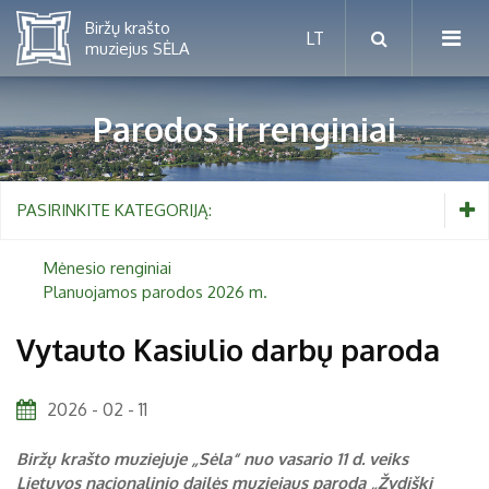
Parodos ir renginiai
Mėnesio renginiai
PASIRINKITE KATEGORIJĄ:
Planuojamos parodos 2026 m.
Mėnesio renginiai
Planuojamos parodos 2026 m.
Vaikams nuo 5 iki 10 metų
Vytauto Kasiulio darbų paroda
Paaugliams nuo 11 iki 18 metų
Proistorė
2026 - 02 - 11
Suaugusiems
Etnografija
Biržų krašto muziejuje „Sėla“ nuo vasario 11 d. veiks
Šeimoms
Biržai ir Radvilos
Lietuvos nacionalinio dailės muziejaus paroda „Žydiški