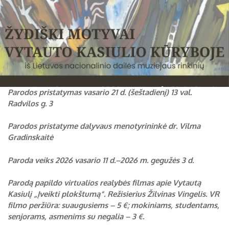
Parodos pristatymas vasario 21 d. (šeštadienį) 13 val.
Radvilos g. 3
Parodos pristatyme dalyvaus menotyrininkė dr. Vilma
Gradinskaitė
Paroda veiks 2026 vasario 11 d.–2026 m. gegužės 3 d.
Parodą papildo virtualios realybės filmas apie Vytautą
Kasiulį „Įveikti plokštumą“. Režisierius Žilvinas Vingelis.
VR
filmo peržiūra:
suaugusiems – 5 €
;
mokiniams, studentams,
senjorams, asmenims su negalia – 3 €.