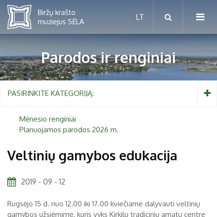
Parodos ir renginiai
Mėnesio renginiai
PASIRINKITE KATEGORIJĄ:
Planuojamos parodos 2026 m.
Mėnesio renginiai
Planuojamos parodos 2026 m.
Vaikams nuo 5 iki 10 metų
Veltinių gamybos edukacija
Paaugliams nuo 11 iki 18 metų
Proistorė
2019 - 09 - 12
Suaugusiems
Etnografija
Rugsėjo 15 d. nuo 12.00 iki 17.00 kviečiame dalyvauti veltinių
Šeimoms
Biržai ir Radvilos
gamybos užsiėmime, kuris vyks Kirkilų tradicinių amatų centre