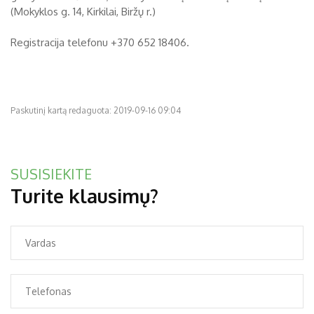
(Mokyklos g. 14, Kirkilai, Biržų r.)
Biržų tvirtovės arsenalas
Registracija telefonu +370 652 18406.
RUGPJŪTIS
2026
Religijos
Biržai XIX a.
Pr
An
Tr
Ke
Pe
Še
Se
Biržai XX a.
Paskutinį kartą redaguota: 2019-09-16 09:04
1
2
3
4
5
6
7
8
9
SUSISIEKITE
10
11
12
13
14
15
16
Turite klausimų?
17
18
19
20
21
22
23
24
25
26
27
28
29
30
31