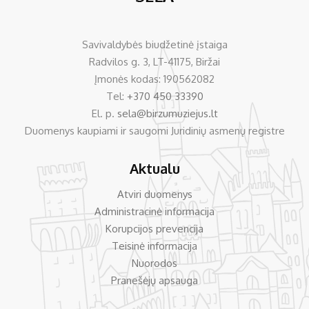
Savivaldybės biudžetinė įstaiga
Radvilos g. 3, LT-41175, Biržai
Įmonės kodas: 190562082
Tel:
+370 450 33390
El. p.
sela@birzumuziejus.lt
Duomenys kaupiami ir saugomi Juridinių asmenų registre
Aktualu
Atviri duomenys
Administracinė informacija
Korupcijos prevencija
Teisinė informacija
Nuorodos
Pranešėjų apsauga