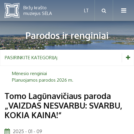
Parodos ir renginiai
Mėnesio renginiai
PASIRINKITE KATEGORIJĄ:
Planuojamos parodos 2026 m.
Mėnesio renginiai
Planuojamos parodos 2026 m.
Vaikams nuo 5 iki 10 metų
Tomo Lagūnavičiaus paroda
„VAIZDAS NESVARBU: SVARBU,
Paaugliams nuo 11 iki 18 metų
Proistorė
KOKIA KAINA!“
Suaugusiems
Etnografija
Šeimoms
Biržai ir Radvilos
2025 - 01 - 09