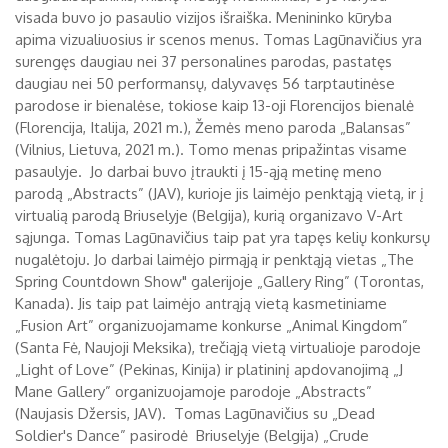
visada buvo jo pasaulio vizijos išraiška. Menininko kūryba
apima vizualiuosius ir scenos menus. Tomas Lagūnavičius yra
surengęs daugiau nei 37 personalines parodas, pastatęs
daugiau nei 50 performansų, dalyvavęs 56 tarptautinėse
parodose ir bienalėse, tokiose kaip 13-oji Florencijos bienalė
(Florencija, Italija, 2021 m.), Žemės meno paroda „Balansas”
(Vilnius, Lietuva, 2021 m.). Tomo menas pripažintas visame
pasaulyje. Jo darbai buvo įtraukti į 15-ąją metinę meno
parodą „Abstracts” (JAV), kurioje jis laimėjo penktąją vietą, ir į
virtualią parodą Briuselyje (Belgija), kurią organizavo V-Art
sąjunga. Tomas Lagūnavičius taip pat yra tapęs kelių konkursų
nugalėtoju. Jo darbai laimėjo pirmąją ir penktąją vietas „The
Spring Countdown Show" galerijoje „Gallery Ring” (Torontas,
Kanada). Jis taip pat laimėjo antrąją vietą kasmetiniame
„Fusion Art” organizuojamame konkurse „Animal Kingdom”
(Santa Fė, Naujoji Meksika), trečiąją vietą virtualioje parodoje
„Light of Love” (Pekinas, Kinija) ir platininį apdovanojimą „J
Mane Gallery” organizuojamoje parodoje „Abstracts”
(Naujasis Džersis, JAV). Tomas Lagūnavičius su „Dead
Soldier's Dance” pasirodė Briuselyje (Belgija) „Crude