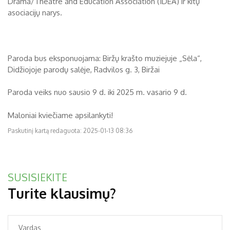
Drama/Theatre and Education Association (IDEA) ir kitų
asociacijų narys.
Paroda bus eksponuojama: Biržų krašto muziejuje „Sėla“,
Didžiojoje parodų salėje, Radvilos g. 3, Biržai
Paroda veiks nuo sausio 9 d. iki 2025 m. vasario 9 d.
Maloniai kviečiame apsilankyti!
Paskutinį kartą redaguota: 2025-01-13 08:36
SUSISIEKITE
Turite klausimų?