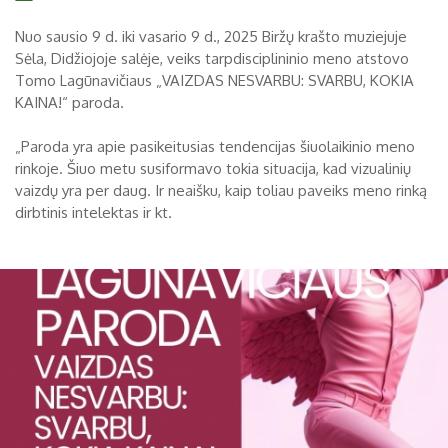
Biržų tvirtovės arsenalas
Nuo sausio 9 d. iki vasario 9 d., 2025 Biržų krašto muziejuje
Sėla, Didžiojoje salėje, veiks tarpdisciplininio meno atstovo
RUGPJŪTIS
2026
Religijos
Tomo Lagūnavičiaus „VAIZDAS NESVARBU: SVARBU, KOKIA
KAINA!“ paroda.
Biržai XIX a.
Pr
An
Tr
Ke
Pe
Še
Se
„Paroda yra apie pasikeitusias tendencijas šiuolaikinio meno
Biržai XX a.
rinkoje. Šiuo metu susiformavo tokia situacija, kad vizualinių
1
2
vaizdų yra per daug. Ir neaišku, kaip toliau paveiks meno rinką
3
4
5
6
7
8
9
dirbtinis intelektas ir kt.
10
11
12
13
14
15
16
17
18
19
20
21
22
23
24
25
26
27
28
29
30
31