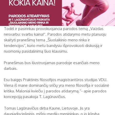
Todėl ir pasirinkau provokuojancia parodos temą „Vaizdas
nesvarbu: svarbu kaina!“. Parodos atidarymo metu planuoju
skaityti pranešimą tema „Šiuolaikinio meno rinka ir
tendencijos“, kurio metu bandysiu išprovokuoti diskusiją ir
nuomonių pasidalinimą šiuo klausimu.
Pranešimas bus iliustruojamas parodoje esančiais meno
darbais.
Esu baigęs Praktinės filosofijos magistrantūros studijas VDU.
Viena iš mane dominančių sričių yra meno filosofija ir socialinė
kritika. Maloniai kviečiu į parodos atidarymą.“- apie parodos
koncepciją pasakoja T. Lagūnavičius.
Tomas Lagūnavičius dirba Kaune, Lietuvoje. Jis yra
daugiadisciplininis, mišrių medijų menininkas, o jo kūryba