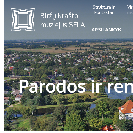
Struktūra ir
Vi
kontaktai
mu
APSILANKYK
Parodos ir ren