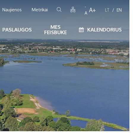
-
A+
Naujienos
Metrikai
LT
EN
A
MES
PASLAUGOS
KALENDORIUS
FEISBUKE