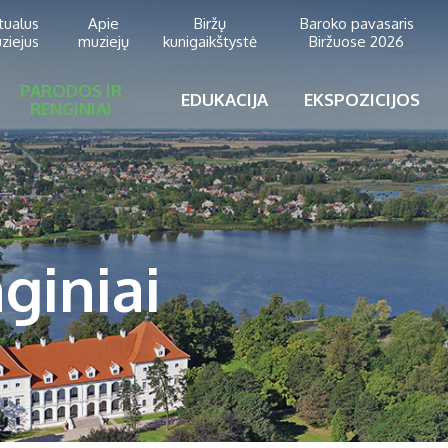
rtualus
Apie
Biržų
Baroko pavasaris
ziejus
muziejų
kunigaikštystė
Biržuose 2026
PARODOS IR
EDUKACIJA
EKSPOZICIJOS
RENGINIAI
giniai