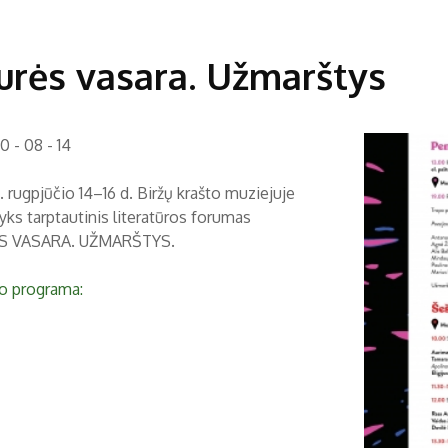
urės vasara. Užmarštys
 - 08 - 14
 rugpjūčio 14–16 d. Biržų krašto muziejuje
yks tarptautinis literatūros forumas
S VASARA. UŽMARŠTYS.
o programa: