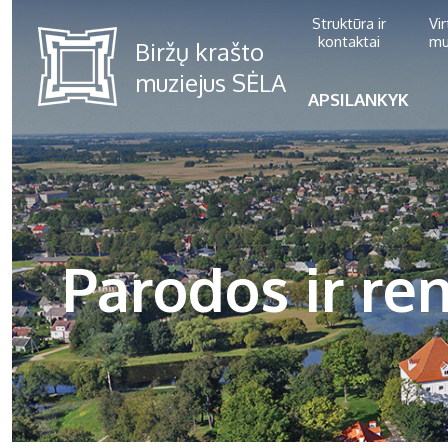
Struktūra ir
Vi
kontaktai
mu
APSILANKYK
Parodos ir ren