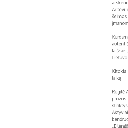
atskirti
Ar tėvui
šeimos 
įmanom
Kurdama
autentiš
laiškais
Lietuvo
Kitokia 
laiką.
Rugilė A
prozos t
slinktys
Aktyviai
bendruo
„Eilėra