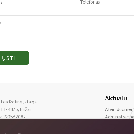
IŲSTI
Aktualu
 biudžetinė įstaiga
 LT-41175, Biržai
Atviri duomen
s: 190562082
Administracinė
0 33390
Korupcijos pre
rzumuziejus.lt
Teisinė inform