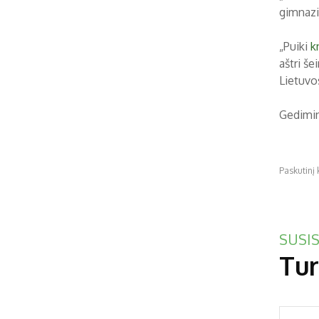
gimnazi
„Puiki
k
aštri še
Lietuvo
Gedimin
Paskutinį 
SUSIS
Tur