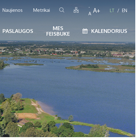
-
A+
Naujienos
Metrikai
LT
EN
A
MES
PASLAUGOS
KALENDORIUS
FEISBUKE