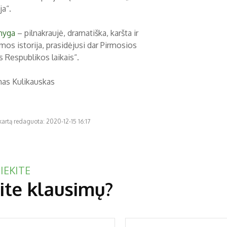
ja“.
nyga
– pilnakraujė, dramatiška, karšta ir
imos istorija, prasidėjusi dar Pirmosios
s Respublikos laikais“.
as Kulikauskas
kartą redaguota: 2020-12-15 16:17
IEKITE
ite klausimų?