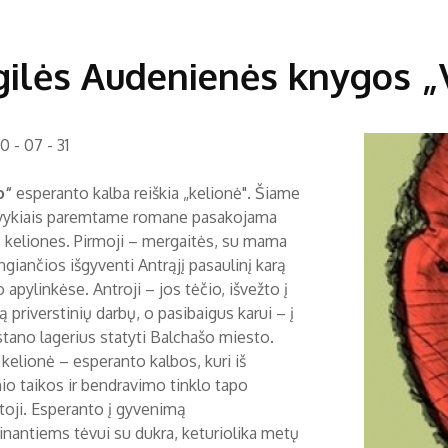
ilės Audenienės knygos „
 - 07 - 31
o“
esperanto kalba reiškia „kelionė". Šiame
 įvykiais paremtame romane pasakojama
is keliones. Pirmoji – mergaitės, su mama
giančios išgyventi Antrąjį pasaulinį karą
 apylinkėse. Antroji – jos tėčio, išvežto į
ą priverstinių darbų, o pasibaigus karui – į
tano lagerius statyti Balchašo miesto.
 kelionė – esperanto kalbos, kuri iš
nio taikos ir bendravimo tinklo tapo
toji. Esperanto į gyvenimą
inantiems tėvui su dukra, keturiolika metų