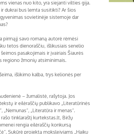
ems vienas nuo kito, yra siejanti vilties gija.
 ir dukrai bus lemta susitikti? Ar šios
gyvenimas sovietinėje sistemoje dar
as?
 pirmąjį savo romaną autorė rėmėsi
ku tetos dienoraščiu, išlikusiais senelio
, šeimos pasakojimais ir įvairiais Šiaurės
s regiono žmonių atsiminimais.
šeima, išlikimo kalba, trys kelionės per
udenienė – žurnalistė, rašytoja. Jos
ekstų ir eilėraščių publikavo „Literatūrinės
“, „Nemunas“, „Literatūra ir menas“.
 rašo tinklaraštį kurtekstas.lt, Biržų
menei rengia eilėraščių konkursą
ščė“. Sukūrė projektą moksleiviams „Haiku