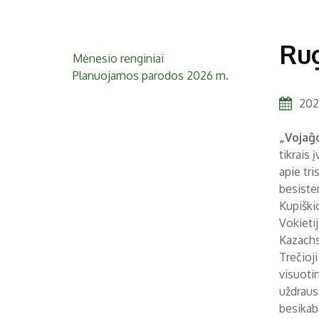
Rug
Mėnesio renginiai
Planuojamos parodos 2026 m.
2020
„Vojaĝ
tikrais
apie tr
besisten
Kupiškio
Vokietij
Kazachs
Trečioji
visuoti
uždraus
besikab