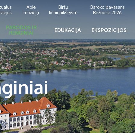
rtualus
Apie
Biržų
Baroko pavasaris
ziejus
muziejų
kunigaikštystė
Biržuose 2026
PARODOS IR
EDUKACIJA
EKSPOZICIJOS
RENGINIAI
giniai