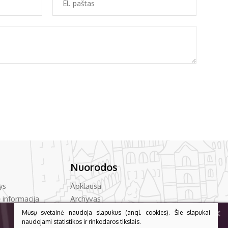
Nuorodos
ys
Apklausa
 informacija
Archyvas
+
vencija
Asmens duomenų apsauga
Mūsų svetainė naudoja slapukus (angl. cookies). Šie slapukai
naudojami statistikos ir rinkodaros tikslais.
acija
Bilietų kainos