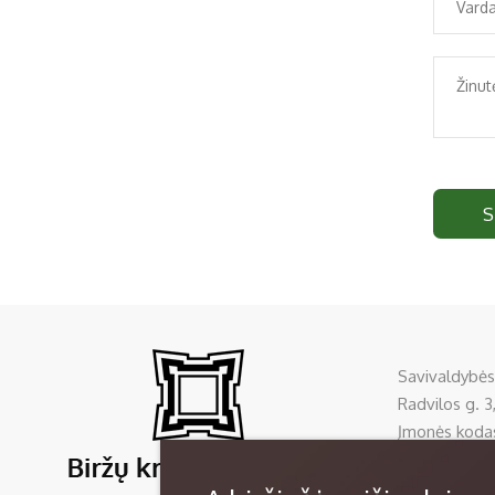
S
Savivaldybės
Radvilos g. 3,
Įmonės koda
Tel:
+370 45
El. p.
sela@bi