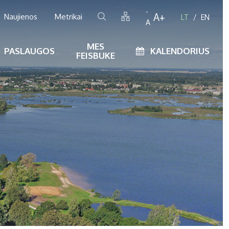
-
A+
Naujienos
Metrikai
LT
EN
A
MES
PASLAUGOS
KALENDORIUS
FEISBUKE