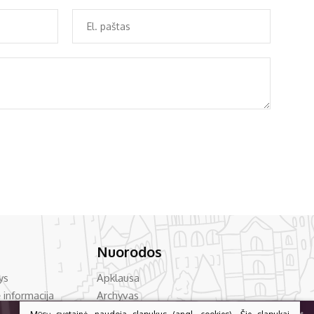
Nuorodos
ys
Apklausa
 informacija
Archyvas
vencija
Asmens duomenų apsauga