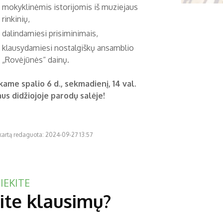
mokyklinėmis istorijomis iš muziejaus
rinkinių,
dalindamiesi prisiminimais,
klausydamiesi nostalgiškų ansamblio
„Rovėjūnės“ dainų.
kame spalio 6 d., sekmadienį, 14 val.
us didžiojoje parodų salėje!
 kartą redaguota: 2024-09-27 13:57
IEKITE
ite klausimų?