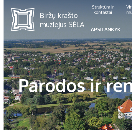
Struktūra ir
Vi
kontaktai
mu
APSILANKYK
Parodos ir ren