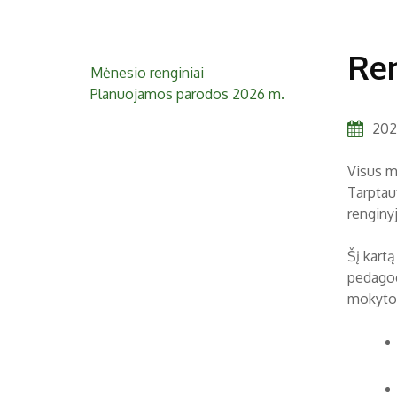
Ren
Mėnesio renginiai
Planuojamos parodos 2026 m.
2024
Visus m
Tarptau
renginy
Šį kart
pedagog
mokytoj