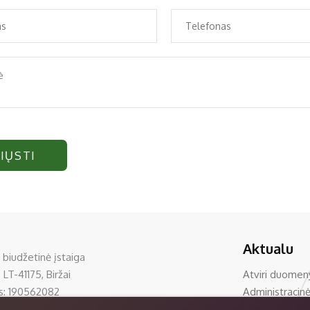
IŲSTI
Aktualu
 biudžetinė įstaiga
 LT-41175, Biržai
Atviri duomen
s: 190562082
Administracinė
0 33390
Korupcijos pre