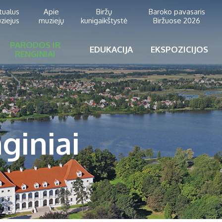
rtualus
Apie
Biržų
Baroko pavasaris
ziejus
muziejų
kunigaikštystė
Biržuose 2026
PARODOS IR
EDUKACIJA
EKSPOZICIJOS
RENGINIAI
giniai