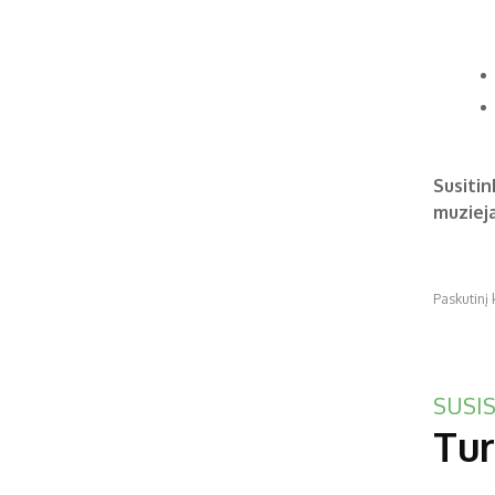
Susitin
muzieja
Paskutinį
SUSIS
Tur