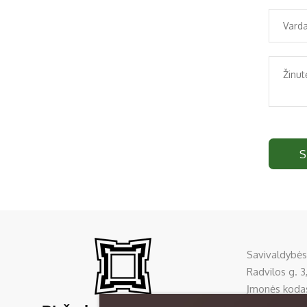
S
Savivaldybės
Radvilos g. 3,
Įmonės koda
Tel:
+370 45