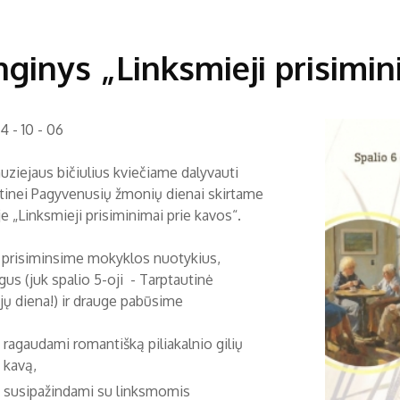
ginys „Linksmieji prisimin
 - 10 - 06
uziejaus bičiulius kviečiame dalyvauti
tinei Pagyvenusių žmonių dienai skirtame
je „Linksmieji prisiminimai prie kavos“.
ą prisiminsime mokyklos nuotykius,
us (juk spalio 5-oji - Tarptautinė
ų diena!) ir drauge pabūsime
ragaudami romantišką piliakalnio gilių
kavą,
susipažindami su linksmomis