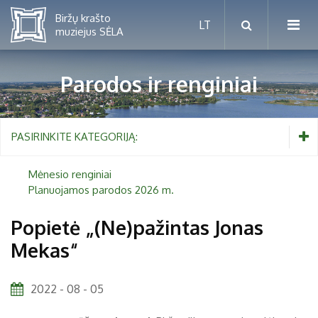
Parodos ir renginiai
Mėnesio renginiai
PASIRINKITE KATEGORIJĄ:
Planuojamos parodos 2026 m.
Mėnesio renginiai
Planuojamos parodos 2026 m.
Vaikams nuo 5 iki 10 metų
Popietė „(Ne)pažintas Jonas
Mekas“
Paaugliams nuo 11 iki 18 metų
Proistorė
Suaugusiems
Etnografija
2022 - 08 - 05
Šeimoms
Biržai ir Radvilos