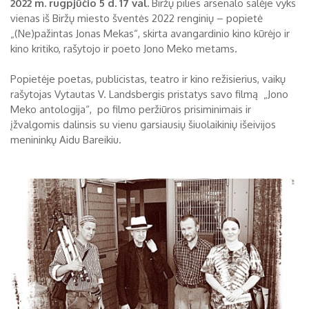
2022 m. rugpjūčio 5 d. 17 val.
Biržų pilies arsenalo salėje vyks
vienas iš Biržų miesto šventės 2022 renginių – popietė
Biržų tvirtovės arsenalas
„(Ne)pažintas Jonas Mekas“, skirta avangardinio kino kūrėjo ir
RUGPJŪTIS
2026
kino kritiko, rašytojo ir poeto Jono Meko metams.
Religijos
Biržai XIX a.
Popietėje poetas, publicistas, teatro ir kino režisierius, vaikų
Pr
An
Tr
Ke
Pe
Še
Se
rašytojas Vytautas V. Landsbergis pristatys savo filmą „Jono
Biržai XX a.
Meko antologija“, po filmo peržiūros prisiminimais ir
1
2
įžvalgomis dalinsis su vienu garsiausių šiuolaikinių išeivijos
menininkų Aidu Bareikiu.
3
4
5
6
7
8
9
10
11
12
13
14
15
16
17
18
19
20
21
22
23
24
25
26
27
28
29
30
31