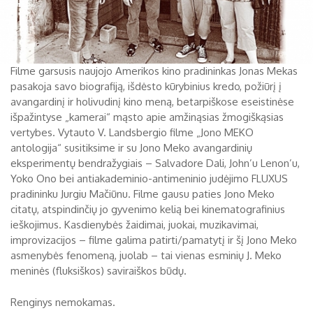
Filme garsusis naujojo Amerikos kino pradininkas Jonas Mekas
pasakoja savo biografiją, išdėsto kūrybinius kredo, požiūrį į
avangardinį ir holivudinį kino meną, betarpiškose eseistinėse
išpažintyse „kamerai“ mąsto apie amžinąsias žmogiškąsias
vertybes. Vytauto V. Landsbergio filme „Jono MEKO
antologija“ susitiksime ir su Jono Meko avangardinių
eksperimentų bendražygiais – Salvadore Dali, John’u Lenon’u,
Yoko Ono bei antiakademinio-antimeninio judėjimo FLUXUS
pradininku Jurgiu Mačiūnu. Filme gausu paties Jono Meko
citatų, atspindinčių jo gyvenimo kelią bei kinematografinius
ieškojimus. Kasdienybės žaidimai, juokai, muzikavimai,
improvizacijos – filme galima patirti/pamatytį ir šį Jono Meko
asmenybės fenomeną, juolab – tai vienas esminių J. Meko
meninės (fluksiškos) saviraiškos būdų.
Renginys nemokamas.