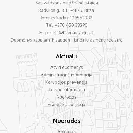
Savivaldybės biudžetinė įstaiga
Radvilos g. 3, LT-41175, Biržai
Įmonės kodas: 190562082
Tel:
+370 450 33390
El. p.
sela@birzumuziejus.lt
Duomenys kaupiami ir saugomi Juridinių asmenų registre
Aktualu
Atviri duomenys
Administracinė informacija
Korupcijos prevencija
Teisinė informacija
Nuorodos
Pranešėjų apsauga
Nuorodos
Apklausa