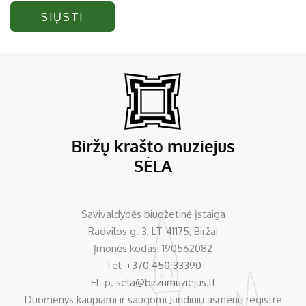
SIŲSTI
Savivaldybės biudžetinė įstaiga
Radvilos g. 3, LT-41175, Biržai
Įmonės kodas: 190562082
Tel:
+370 450 33390
El. p.
sela@birzumuziejus.lt
Duomenys kaupiami ir saugomi Juridinių asmenų registre