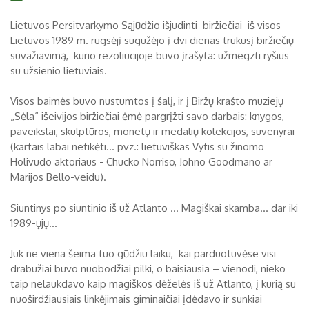
Biržų tvirtovės arsenalas
Lietuvos Persitvarkymo Sąjūdžio išjudinti biržiečiai iš visos
Lietuvos 1989 m. rugsėjį sugužėjo į dvi dienas trukusį biržiečių
RUGPJŪTIS
2026
Religijos
suvažiavimą, kurio rezoliucijoje buvo įrašyta: užmegzti ryšius
su užsienio lietuviais.
Biržai XIX a.
Pr
An
Tr
Ke
Pe
Še
Se
Visos baimės buvo nustumtos į šalį, ir į Biržų krašto muziejų
Biržai XX a.
„Sėla“ išeivijos biržiečiai ėmė pargrįžti savo darbais: knygos,
1
2
paveikslai, skulptūros, monetų ir medalių kolekcijos, suvenyrai
3
4
5
6
7
8
9
(kartais labai netikėti... pvz.: lietuviškas Vytis su žinomo
Holivudo aktoriaus - Chucko Norriso, Johno Goodmano ar
10
11
12
13
14
15
16
Marijos Bello-veidu).
17
18
19
20
21
22
23
Siuntinys po siuntinio iš už Atlanto ... Magiškai skamba... dar iki
1989-ųjų...
24
25
26
27
28
29
30
Juk ne viena šeima tuo gūdžiu laiku, kai parduotuvėse visi
31
drabužiai buvo nuobodžiai pilki, o baisiausia – vienodi, nieko
taip nelaukdavo kaip magiškos dėželės iš už Atlanto, į kurią su
nuoširdžiausiais linkėjimais giminaičiai įdėdavo ir sunkiai