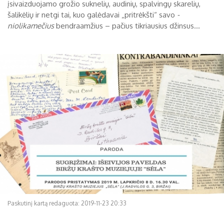
įsivaizduojamo grožio suknelių, audinių, spalvingų skarelių,
šalikėlių ir netgi tai, kuo galėdavai „pritrėkšti“ savo
-
niolikamečius
bendraamžius – pačius tikriausius džinsus...
Paskutinį kartą redaguota: 2019-11-23 20:33