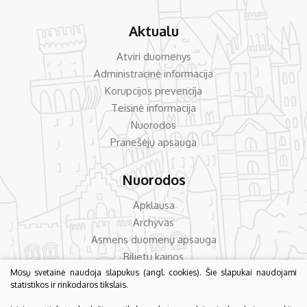
Aktualu
Atviri duomenys
Administracinė informacija
Korupcijos prevencija
Teisinė informacija
Nuorodos
Pranešėjų apsauga
Nuorodos
Apklausa
Archyvas
Asmens duomenų apsauga
Bilietų kainos
Dažniausiai užduodami klausimai
Mūsų svetainė naudoja slapukus (angl. cookies). Šie slapukai naudojami
statistikos ir rinkodaros tikslais.
Konsultavimas su visuomene