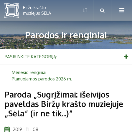
Parodos ir renginiai
Mėnesio renginiai
PASIRINKITE KATEGORIJĄ:
Planuojamos parodos 2026 m.
Mėnesio renginiai
Planuojamos parodos 2026 m.
Vaikams nuo 5 iki 10 metų
Paroda „Sugrįžimai: išeivijos
paveldas Biržų krašto muziejuje
Paaugliams nuo 11 iki 18 metų
Proistorė
„Sėla“ (ir ne tik...)“
Suaugusiems
Etnografija
Šeimoms
Biržai ir Radvilos
2019 - 11 - 08