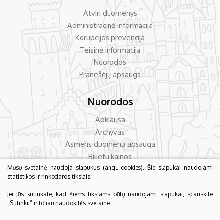
Atviri duomenys
Administracinė informacija
Korupcijos prevencija
Teisinė informacija
Nuorodos
Pranešėjų apsauga
Nuorodos
Apklausa
Archyvas
Asmens duomenų apsauga
Bilietų kainos
Dažniausiai užduodami klausimai
Mūsų svetainė naudoja slapukus (angl. cookies). Šie slapukai naudojami
statistikos ir rinkodaros tikslais.
Konsultavimas su visuomene
Jei Jūs sutinkate, kad šiems tikslams būtų naudojami slapukai, spauskite
„Sutinku“ ir toliau naudokitės svetaine.
© 2026 Biržų krašto muziejus „Sėla“. Visos teisės saugomos.