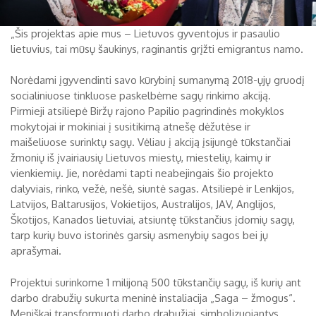
„Šis projektas apie mus – Lietuvos gyventojus ir pasaulio
lietuvius, tai mūsų šaukinys, raginantis grįžti emigrantus namo.
Norėdami įgyvendinti savo kūrybinį sumanymą 2018-ųjų gruodį
socialiniuose tinkluose paskelbėme sagų rinkimo akciją.
Pirmieji atsiliepė Biržų rajono Papilio pagrindinės mokyklos
mokytojai ir mokiniai į susitikimą atnešę dėžutėse ir
maišeliuose surinktų sagų. Vėliau į akciją įsijungė tūkstančiai
žmonių iš įvairiausių Lietuvos miestų, miestelių, kaimų ir
vienkiemių. Jie, norėdami tapti neabejingais šio projekto
dalyviais, rinko, vežė, nešė, siuntė sagas. Atsiliepė ir Lenkijos,
Latvijos, Baltarusijos, Vokietijos, Australijos, JAV, Anglijos,
Škotijos, Kanados lietuviai, atsiuntę tūkstančius įdomių sagų,
tarp kurių buvo istorinės garsių asmenybių sagos bei jų
aprašymai.
Projektui surinkome 1 milijoną 500 tūkstančių sagų, iš kurių ant
darbo drabužių sukurta meninė instaliacija „Saga – žmogus“.
Meniškai transformuoti darbo drabužiai, simbolizuojantys