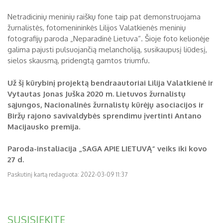
Netradicinių meninių raiškų fone taip pat demonstruojama
žurnalistės, fotomenininkės Lilijos Valatkienės meninių
fotografijų paroda „Neparadinė Lietuva“. Šioje foto kelionėje
galima pajusti pulsuojančią melancholiją, susikaupusį liūdesį,
sielos skausmą, pridengtą gamtos triumfu.
Už šį kūrybinį projektą bendraautoriai Lilija Valatkienė ir
Vytautas Jonas Juška
2020 m. Lietuvos žurnalistų
sąjungos, Nacionalinės žurnalistų kūrėjų asociacijos ir
Biržų rajono savivaldybės sprendimu įvertinti Antano
Macijausko premija.
Paroda-instaliacija „SAGA APIE LIETUVĄ“ veiks iki kovo
27 d.
Paskutinį kartą redaguota: 2022-03-09 11:37
SUSISIEKITE