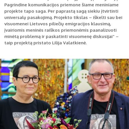
Pagrindine komunikacijos priemone šiame meniniame
Biržų tvirtovės arsenalas
projekte tapo saga. Per paprastą sagą siekiu įtvirtinti
universalų pasakojimą. Projekto tikslas – iškelti sau bei
RUGPJŪTIS
2026
Religijos
visuomenei Lietuvos piliečių emigracijos klausimą,
įvairiomis meninės raiškos priemonėmis paanalizuoti
Biržai XIX a.
minėtą problemą ir paskatinti visuomenę diskusijai“ –
Pr
An
Tr
Ke
Pe
Še
Se
taip projektą pristato Lilija Valatkienė.
Biržai XX a.
1
2
3
4
5
6
7
8
9
10
11
12
13
14
15
16
17
18
19
20
21
22
23
24
25
26
27
28
29
30
31