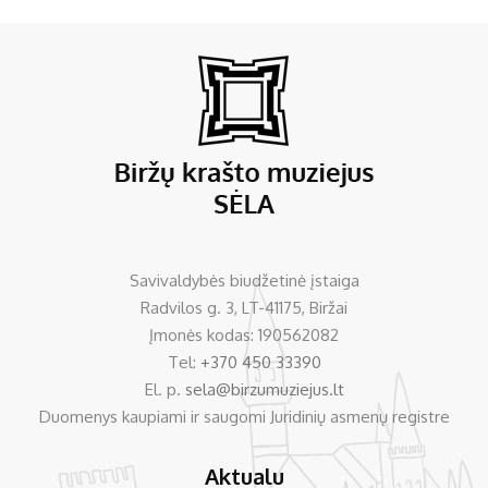
Savivaldybės biudžetinė įstaiga
Radvilos g. 3, LT-41175, Biržai
Įmonės kodas: 190562082
Tel:
+370 450 33390
El. p.
sela@birzumuziejus.lt
Duomenys kaupiami ir saugomi Juridinių asmenų registre
Aktualu