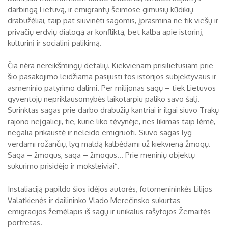
darbingą Lietuvą, ir emigrantų šeimose gimusių kūdikių
drabužėliai, taip pat siuvinėti sagomis, įprasmina ne tik viešų ir
privačių erdvių dialogą ar konfliktą, bet kalba apie istorinį,
kultūrinį ir socialinį palikimą.
Čia nėra nereikšmingų detalių. Kiekvienam prisilietusiam prie
šio pasakojimo leidžiama pasijusti tos istorijos subjektyvaus ir
asmeninio patyrimo dalimi. Per milijonas sagų – tiek Lietuvos
gyventojų nepriklausomybės laikotarpiu paliko savo šalį.
Surinktas sagas prie darbo drabužių kantriai ir ilgai siuvo Trakų
rajono neįgalieji, tie, kurie liko tėvynėje, nes likimas taip lėmė,
negalia prikaustė ir neleido emigruoti. Siuvo sagas lyg
verdami rožančių, lyg maldą kalbėdami už kiekvieną žmogų.
Saga – žmogus, saga – žmogus... Prie meninių objektų
sukūrimo prisidėjo ir moksleiviai“.
Instaliaciją papildo šios idėjos autorės, fotomenininkės Lilijos
Valatkienės ir dailininko Vlado Merečinsko sukurtas
emigracijos žemėlapis iš sagų ir unikalus rašytojos Žemaitės
portretas.