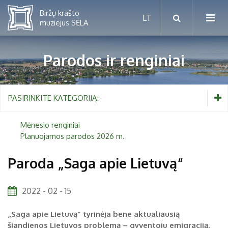
Parodos ir renginiai
Mėnesio renginiai
PASIRINKITE KATEGORIJĄ:
Planuojamos parodos 2026 m.
Mėnesio renginiai
Planuojamos parodos 2026 m.
Vaikams nuo 5 iki 10 metų
Paroda „Saga apie Lietuvą“
Paaugliams nuo 11 iki 18 metų
Proistorė
2022 - 02 - 15
Suaugusiems
Etnografija
„Saga apie Lietuvą“ tyrinėja
bene aktualiausią
Šeimoms
Biržai ir Radvilos
šiandienos Lietuvos problemą – gyventojų emigraciją.