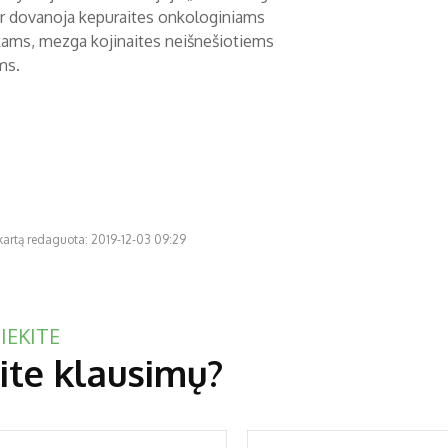
r dovanoja kepuraites onkologiniams
kams, mezga kojinaites neišnešiotiems
ms.
 kartą redaguota: 2019-12-03 09:29
IEKITE
ite klausimų?