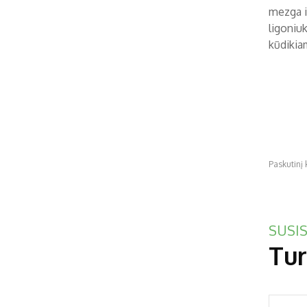
mezga i
ligoniu
kūdikia
Paskutinį
SUSIS
Tur