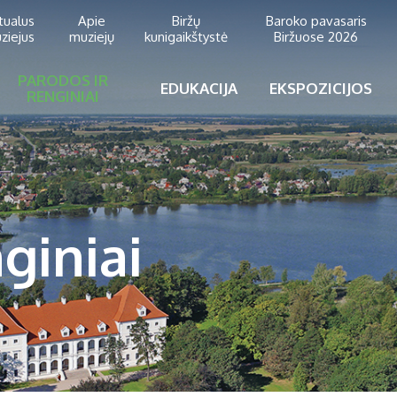
rtualus
Apie
Biržų
Baroko pavasaris
ziejus
muziejų
kunigaikštystė
Biržuose 2026
PARODOS IR
EDUKACIJA
EKSPOZICIJOS
RENGINIAI
giniai