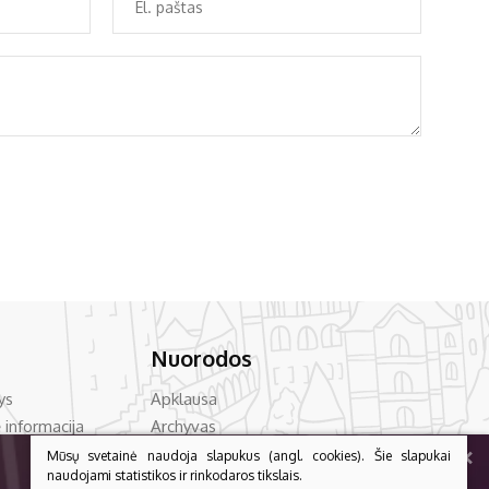
Nuorodos
ys
Apklausa
 informacija
Archyvas
+
vencija
Asmens duomenų apsauga
Mūsų svetainė naudoja slapukus (angl. cookies). Šie slapukai
naudojami statistikos ir rinkodaros tikslais.
acija
Bilietų kainos