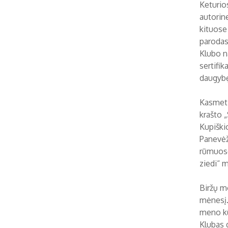
Keturio
autorin
kituose
parodas 
Klubo n
sertifik
daugybę
Kasmeti
krašto 
Kupiški
Panevėž
rūmuose 
ziedi“ m
Biržų m
mėnesį.
meno kūr
Klubas 