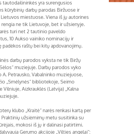
s tautodailininkės yra surengusios
es kūrybinių darbų parodas Biržuose ir
 Lietuvos miestuose. Viena iš jų autorines
rengia ne tik Lietuvoje, bet ir užsienyje.
arės turi net 2 tautinio paveldo
atus, 10 Aukso vainiko nominacijų ir
 padėkos raštų bei kitų apdovanojimų.
nės darbų parodos vyksta ne tik Biržų
„Sėlos“ muziejuje. Darbų parodos vyko
o A. Petrausko, Vabalninko muziejuose,
io „Smėlynės“ bibliotekoje, Seimo
Vilniuje, Aizkrauklės (Latvija) „Kalna
uziejuje.
oterų klubo „Kraitė“ narės renkasi kartą per
 Praktinių užsiėmimų metu susitinka su
ėjais, mokosi iš jų ir dalinasi patirtimi.
dalyvauja Gerumo akcijoje „Vilties angelai“: