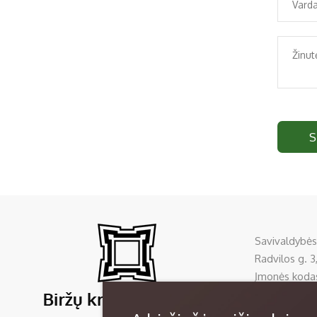
S
Savivaldybės
Radvilos g. 3,
Įmonės koda
Tel:
+370 45
El. p.
sela@bi