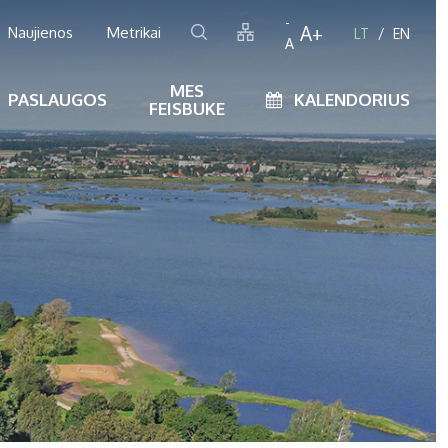
-
A+
Naujienos
Metrikai
LT
EN
A
MES
PASLAUGOS
KALENDORIUS
FEISBUKE