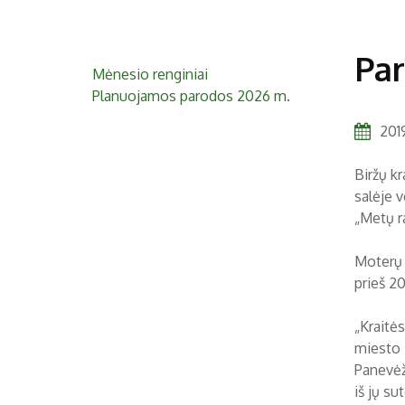
Par
Mėnesio renginiai
Planuojamos parodos 2026 m.
2019
Biržų k
salėje v
„Metų r
Moterų 
prieš 2
„Kraitės
miesto i
Panevėži
iš jų s