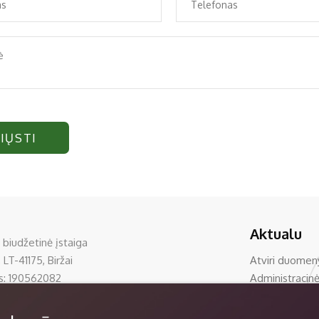
IŲSTI
Aktualu
 biudžetinė įstaiga
 LT-41175, Biržai
Atviri duomen
s: 190562082
Administracinė
0 33390
Korupcijos pre
rzumuziejus.lt
Teisinė inform