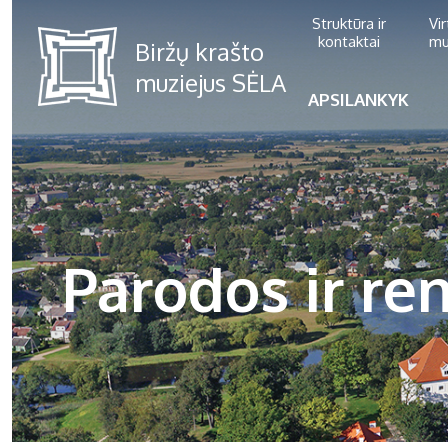
Struktūra ir
Vi
kontaktai
mu
APSILANKYK
Parodos ir ren