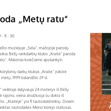
oda „Metų ratu“
 - 11 - 30
rašto muziejuje „Sėla“, mažojoje parodų
eikia Biržų rankdarbių klubo „Kraitė“ paroda
atu“. Maloniai kviečiame apsilankyti.
kūrybinių darbų klubas „Kraitė“ įsikūrė
0 metų, 1999 balandžio 29 d.
“ veikloje dalyvauja 24 moterys iš Biržų
r rajono, viena atvažiuoja su dukra iš
o. „Kraitėje“ yra 11 tautodailininkių. Dviem
uteiktas tautodailės Meno kūrėjo statusas.