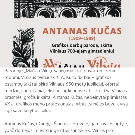
Parodoje „Mačiau Vilnių, šaunų miestą“ pristatomi retai
rodomi, Vilniaus temai skirti A. Kučo darbai – grafikos
estampų lakštai, skirti Vilniaus 650 metų jubiliejui, ofortai,
medžio, lino raižiniai, ekslibrisai, kuriuose atsiskleidžia Vilniaus
prasmės, grožis ir kaita. Antanas Kučas, nepelnytai primirštas
XX a. grafikos meno profesionalas, Vilnių tyrinėjęs beveik visą
ilgą savo kūrybos laiką.
Antanas Kučas, užaugęs Šiaurės Lietuvoje, gamtos apsuptyje,
ypač domėjosi miesto ir gamtos santykiais. Vilnius pro