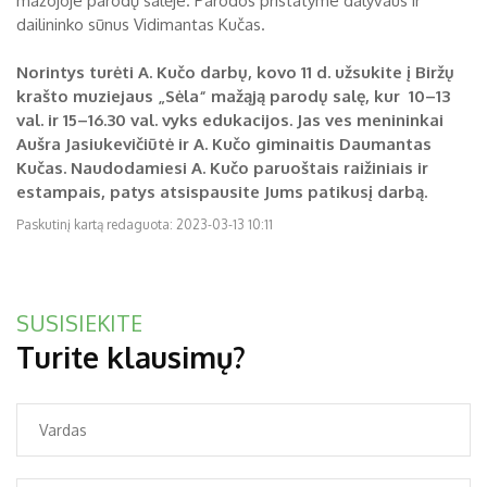
mažojoje parodų salėje. Parodos pristatyme dalyvaus ir
dailininko sūnus Vidimantas Kučas.
Norintys turėti A. Kučo darbų, kovo 11 d. užsukite į Biržų
krašto muziejaus „Sėla“ mažąją parodų salę, kur 10–13
val. ir 15–16.30 val. vyks edukacijos. Jas ves menininkai
Aušra Jasiukevičiūtė ir A. Kučo giminaitis Daumantas
Kučas. Naudodamiesi A. Kučo paruoštais raižiniais ir
estampais, patys atsispausite Jums patikusį darbą.
Paskutinį kartą redaguota: 2023-03-13 10:11
SUSISIEKITE
Turite klausimų?