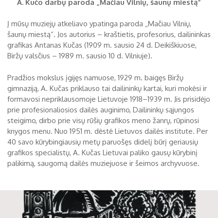
A. Kučo darbų paroda „Mačiau Vilnių, šaunų miestą“
Biržų tvirtovės arsenalas
Į mūsų muziejų atkeliavo ypatinga paroda „Mačiau Vilnių,
RUGPJŪTIS
2026
šaunų miestą“. Jos autorius – kraštietis, profesorius, dailininkas
Religijos
grafikas Antanas Kučas (1909 m. sausio 24 d. Deikiškiuose,
Biržai XIX a.
Biržų valsčius – 1989 m. sausio 10 d. Vilniuje).
Pr
An
Tr
Ke
Pe
Še
Se
Biržai XX a.
Pradžios mokslus įgijęs namuose, 1929 m. baigęs Biržų
1
2
gimnaziją, A. Kučas priklauso tai dailininkų kartai, kuri mokėsi ir
formavosi nepriklausomoje Lietuvoje 1918–1939 m. Jis prisidėjo
3
4
5
6
7
8
9
prie profesionaliosios dailės auginimo, Dailininkų sąjungos
steigimo, dirbo prie visų rūšių grafikos meno žanrų, rūpinosi
10
11
12
13
14
15
16
knygos menu. Nuo 1951 m. dėstė Lietuvos dailės institute. Per
17
18
19
20
21
22
23
40 savo kūrybingiausių metų paruošęs didelį būrį geriausių
grafikos specialistų, A. Kučas Lietuvai paliko gausų kūrybinį
24
25
26
27
28
29
30
palikimą, saugomą dailės muziejuose ir šeimos archyvuose.
31