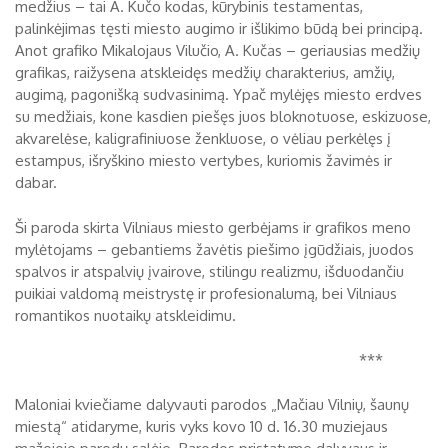
medžius – tai A. Kučo kodas, kūrybinis testamentas,
palinkėjimas tęsti miesto augimo ir išlikimo būdą bei principą.
Anot grafiko Mikalojaus Vilučio, A. Kučas – geriausias medžių
grafikas, raižysena atskleidęs medžių charakterius, amžių,
augimą, pagonišką sudvasinimą. Ypač mylėjęs miesto erdves
su medžiais, kone kasdien piešęs juos bloknotuose, eskizuose,
akvarelėse, kaligrafiniuose ženkluose, o vėliau perkėlęs į
estampus, išryškino miesto vertybes, kuriomis žavimės ir
dabar.
Ši paroda skirta Vilniaus miesto gerbėjams ir grafikos meno
mylėtojams – gebantiems žavėtis piešimo įgūdžiais, juodos
spalvos ir atspalvių įvairove, stilingu realizmu, išduodančiu
puikiai valdomą meistrystę ir profesionalumą, bei Vilniaus
romantikos nuotaikų atskleidimu.
***
Maloniai kviečiame dalyvauti parodos „Mačiau Vilnių, šaunų
miestą“ atidaryme, kuris vyks kovo 10 d. 16.30 muziejaus