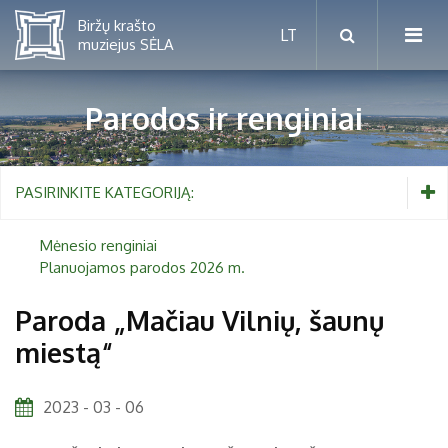
Parodos ir renginiai
Mėnesio renginiai
PASIRINKITE KATEGORIJĄ:
Planuojamos parodos 2026 m.
Mėnesio renginiai
Planuojamos parodos 2026 m.
Vaikams nuo 5 iki 10 metų
Paroda „Mačiau Vilnių, šaunų
miestą“
Paaugliams nuo 11 iki 18 metų
Proistorė
Suaugusiems
Etnografija
2023 - 03 - 06
Šeimoms
Biržai ir Radvilos