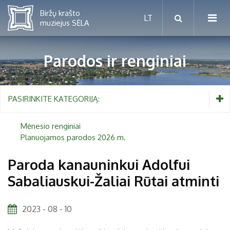
Parodos ir renginiai
Mėnesio renginiai
PASIRINKITE KATEGORIJĄ:
Planuojamos parodos 2026 m.
Mėnesio renginiai
Planuojamos parodos 2026 m.
Vaikams nuo 5 iki 10 metų
Paroda kanauninkui Adolfui
Sabaliauskui-Žaliai Rūtai atminti
Paaugliams nuo 11 iki 18 metų
Proistorė
Suaugusiems
Etnografija
2023 - 08 - 10
Šeimoms
Biržai ir Radvilos