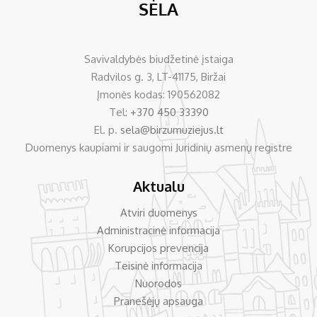
Savivaldybės biudžetinė įstaiga
Radvilos g. 3, LT-41175, Biržai
Įmonės kodas: 190562082
Tel:
+370 450 33390
El. p.
sela@birzumuziejus.lt
Duomenys kaupiami ir saugomi Juridinių asmenų registre
Aktualu
Atviri duomenys
Administracinė informacija
Korupcijos prevencija
Teisinė informacija
Nuorodos
Pranešėjų apsauga