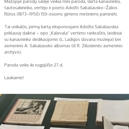
Mažojoje parodų salėje veikia mini paroda, skirta kanauninko,
tautosakininko, vertėjo ir poeto Adolfo Sabaliausko–Žalios
Biržų tvirtovės arsenalas
Rūtos (1873–1950) 150-osioms gimimo metinėms paminėti.
RUGPJŪTIS
2026
Religijos
Tai unikalūs, pirmą kartą eksponuojami Adolfui Sabaliauskui
Biržai XIX a.
priklausę daiktai – epo „Kalevala“ vertimo rankraštis, leidiniai
Pr
An
Tr
Ke
Pe
Še
Se
su kanauninko dedikacijomis (L. Ladigos dovana muziejui) bei
Biržai XX a.
asmeninis A. Sabaliausko albumas (iš R. Zibolienės asmeninio
1
2
archyvo).
3
4
5
6
7
8
9
Paroda veiks iki rugpjūčio 27 d.
10
11
12
13
14
15
16
Laukiame!
17
18
19
20
21
22
23
24
25
26
27
28
29
30
31