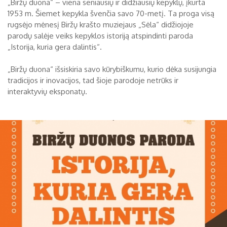
„Biržų duona“ – viena seniausių ir didžiausių kepyklų, įkurta
1953 m. Šiemet kepykla švenčia savo 70-metį. Ta proga visą
Biržų tvirtovės arsenalas
rugsėjo mėnesį Biržų krašto muziejaus „Sėla“ didžiojoje
RUGPJŪTIS
2026
parodų salėje veiks kepyklos istoriją atspindinti paroda
Religijos
„Istorija, kuria gera dalintis“.
Biržai XIX a.
Pr
An
Tr
Ke
Pe
Še
Se
„Biržų duona“ išsiskiria savo kūrybiškumu, kurio dėka susijungia
Biržai XX a.
tradicijos ir inovacijos, tad šioje parodoje netrūks ir
1
2
interaktyvių eksponatų.
3
4
5
6
7
8
9
10
11
12
13
14
15
16
17
18
19
20
21
22
23
24
25
26
27
28
29
30
31