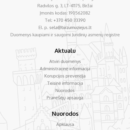
Radvilos g. 3, LT-41175, Biržai
Įmonės kodas: 190562082
Tel:
+370 450 33390
El. p.
sela@birzumuziejus.lt
Duomenys kaupiami ir saugomi Juridinių asmenų registre
Aktualu
Atviri duomenys
Administracinė informacija
Korupcijos prevencija
Teisinė informacija
Nuorodos
Pranešėjų apsauga
Nuorodos
Apklausa