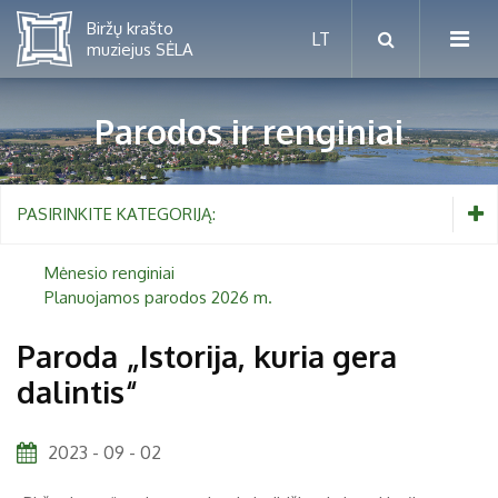
Parodos ir renginiai
Mėnesio renginiai
PASIRINKITE KATEGORIJĄ:
Planuojamos parodos 2026 m.
Mėnesio renginiai
Planuojamos parodos 2026 m.
Vaikams nuo 5 iki 10 metų
Paroda „Istorija, kuria gera
dalintis“
Paaugliams nuo 11 iki 18 metų
Proistorė
Suaugusiems
Etnografija
2023 - 09 - 02
Šeimoms
Biržai ir Radvilos