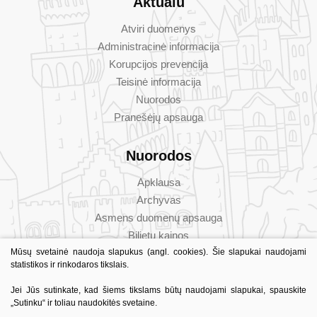
Aktualu
Atviri duomenys
Administracinė informacija
Korupcijos prevencija
Teisinė informacija
Nuorodos
Pranešėjų apsauga
Nuorodos
Apklausa
Archyvas
Asmens duomenų apsauga
Bilietų kainos
Dažniausiai užduodami klausimai
Mūsų svetainė naudoja slapukus (angl. cookies). Šie slapukai naudojami
statistikos ir rinkodaros tikslais.
Konsultavimas su visuomene
Jei Jūs sutinkate, kad šiems tikslams būtų naudojami slapukai, spauskite
„Sutinku“ ir toliau naudokitės svetaine.