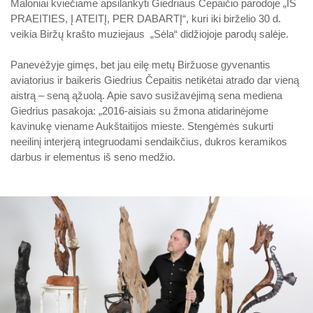
Maloniai kviečiame apsilankyti Giedriaus Čepaičio parodoje „IŠ
PRAEITIES, Į ATEITĮ, PER DABARTĮ“, kuri iki birželio 30 d.
Biržų tvirtovės arsenalas
veikia Biržų krašto muziejaus „Sėla“ didžiojoje parodų salėje.
RUGPJŪTIS
2026
Religijos
Panevėžyje gimęs, bet jau eilę metų Biržuose gyvenantis
Biržai XIX a.
aviatorius ir baikeris Giedrius Čepaitis netikėtai atrado dar vieną
Pr
An
Tr
Ke
Pe
Še
Se
aistrą – seną ąžuolą. Apie savo susižavėjimą sena mediena
Biržai XX a.
Giedrius pasakoja: „2016-aisiais su žmona atidarinėjome
1
2
kavinukę viename Aukštaitijos mieste. Stengėmės sukurti
neeilinį interjerą integruodami sendaikčius, dukros keramikos
3
4
5
6
7
8
9
darbus ir elementus iš seno medžio.
10
11
12
13
14
15
16
17
18
19
20
21
22
23
24
25
26
27
28
29
30
31