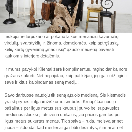
Ieškojome tarpukario ar pokario laikus menančių kavamalių,
virdulių, svarstyklių ir, žinoma, domėjomės, kaip aptręšusią,
kelių kartų gyvenimą „mačiusią“ ąžuolo medieną paversti
jaukiomis interjero detalėmis.
Ir mums pavyko! Klientai žėrė komplimentus, ragino dar ką nors
gražaus sukurti. Net nepajutau, kaip patikėjau, jog galiu džiuginti
save ir kitus kalbindamas seną medį…
Savo darbuose naudoju tik seną ąžuolo medieną. Šis kietmedis
yra stiprybės ir ilgaamžiškumo simbolis. Kruopščiai nuo jo
pašalinus per ilgus metus susikaupusį purvo bei supuvusios
medienos sluoksnį, atsiveria unikalus, jau pačios gamtos per
ilgus metus sukurtas menas. Tik spalva – ruda, melsva ar net
juoda – išduoda, kad medienai gali būti dešimtys, šimtai ar net