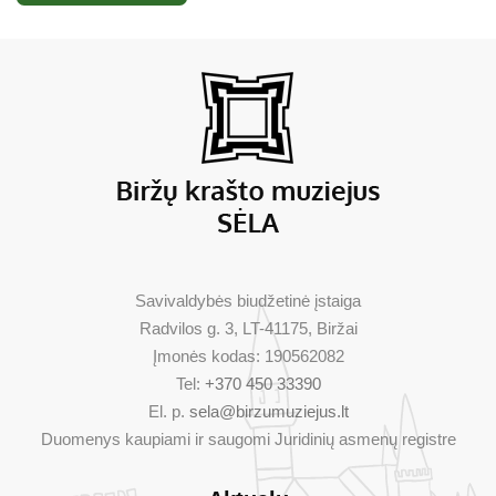
Savivaldybės biudžetinė įstaiga
Radvilos g. 3, LT-41175, Biržai
Įmonės kodas: 190562082
Tel:
+370 450 33390
El. p.
sela@birzumuziejus.lt
Duomenys kaupiami ir saugomi Juridinių asmenų registre