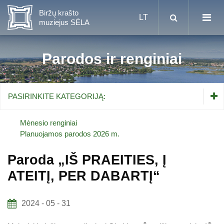
Parodos ir renginiai
Mėnesio renginiai
PASIRINKITE KATEGORIJĄ:
Planuojamos parodos 2026 m.
Mėnesio renginiai
Planuojamos parodos 2026 m.
Vaikams nuo 5 iki 10 metų
Paroda „IŠ PRAEITIES, Į
ATEITĮ, PER DABARTĮ“
Paaugliams nuo 11 iki 18 metų
Proistorė
Suaugusiems
Etnografija
2024 - 05 - 31
Šeimoms
Biržai ir Radvilos