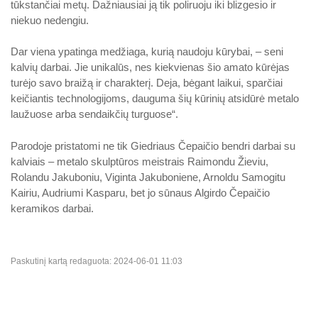
tūkstančiai metų. Dažniausiai ją tik poliruoju iki blizgesio ir
niekuo nedengiu.
Dar viena ypatinga medžiaga, kurią naudoju kūrybai, – seni
kalvių darbai. Jie unikalūs, nes kiekvienas šio amato kūrėjas
turėjo savo braižą ir charakterį. Deja, bėgant laikui, sparčiai
keičiantis technologijoms, dauguma šių kūrinių atsidūrė metalo
laužuose arba sendaikčių turguose“.
Parodoje pristatomi ne tik Giedriaus Čepaičio bendri darbai su
kalviais – metalo skulptūros meistrais Raimondu Žieviu,
Rolandu Jakuboniu, Viginta Jakuboniene, Arnoldu Samogitu
Kairiu, Audriumi Kasparu, bet jo sūnaus Algirdo Čepaičio
keramikos darbai.
Paskutinį kartą redaguota: 2024-06-01 11:03