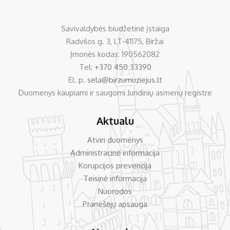
Savivaldybės biudžetinė įstaiga
Radvilos g. 3, LT-41175, Biržai
Įmonės kodas: 190562082
Tel:
+370 450 33390
El. p.
sela@birzumuziejus.lt
Duomenys kaupiami ir saugomi Juridinių asmenų registre
Aktualu
Atviri duomenys
Administracinė informacija
Korupcijos prevencija
Teisinė informacija
Nuorodos
Pranešėjų apsauga