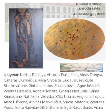
Dalyviai:
Nerijus Baublys, Viktoras Dailidėnas, Vidas Drėgva,
Gintaras Dunavičius, Rasa Grybaitė, Liuda Jaruševičiūtė
Stankevičienė, Gintaras Jocius, Paulius Juška, Agnė Juškaitė,
Vytautas Kibildis, Agnė Kišonaitė, Gintaras Kraujalis, Laima
Kriukelienė, Natalie Levkovska, Rūta Lipaitė, Augustas Lopas,
Aistė Lučkienė, Albinas Markevičius, Vincas Matonis, Vytautas
Poška, Edita Radvilavičiūtė Utarienė, Eglė Rakauskaitė, Vilma