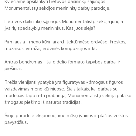
Kviečiame apsilankyti Lietuvos dailininkų sąjungos
Monumentalistų sekcijos menininkų darbų parodoje.
Biržų tvirtovės arsenalas
RUGPJŪTIS
2026
Lietuvos dailininkų sąjungos Monumentalistų sekcija jungia
Religijos
įvairių specialybių menininkus. Kas juos sieja?
Biržai XIX a.
Pr
An
Tr
Ke
Pe
Še
Se
Pirmiausia - meno kūriniai architektūrinėse erdvėse. Freskos,
Biržai XX a.
mozaikos, vitražai, erdvinės kompozicijos ir kt.
1
2
Antras bendrumas - tai didelio formato tapybos darbai ir
3
4
5
6
7
8
9
piešiniai.
10
11
12
13
14
15
16
Trečia vienijanti ypatybė yra figūratyvas - žmogaus figūros
17
18
19
20
21
22
23
vaizdavimas meno kūriniuose. Šiais laikais, kai darbas su
modeliais tapo reta prabanga, Monumentalistų sekcija palaiko
24
25
26
27
28
29
30
žmogaus piešimo iš natūros tradicijas.
31
Šioje parodoje eksponuojame mūsų įvairios ir plačios veiklos
pavyzdžius.