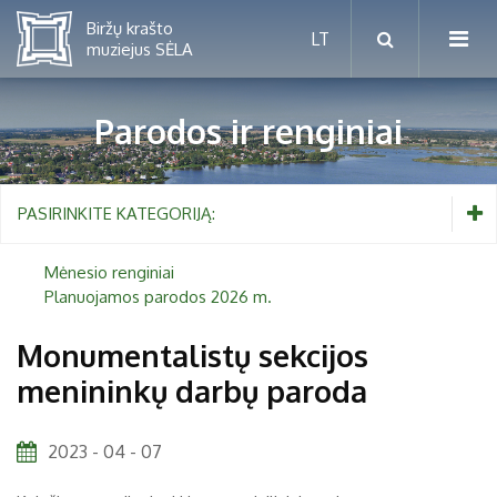
Parodos ir renginiai
Mėnesio renginiai
PASIRINKITE KATEGORIJĄ:
Planuojamos parodos 2026 m.
Mėnesio renginiai
Planuojamos parodos 2026 m.
Vaikams nuo 5 iki 10 metų
Monumentalistų sekcijos
menininkų darbų paroda
Paaugliams nuo 11 iki 18 metų
Proistorė
Suaugusiems
Etnografija
2023 - 04 - 07
Šeimoms
Biržai ir Radvilos