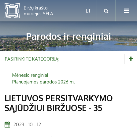
Parodos ir renginiai
Mėnesio renginiai
PASIRINKITE KATEGORIJĄ:
Planuojamos parodos 2026 m.
Mėnesio renginiai
Planuojamos parodos 2026 m.
Vaikams nuo 5 iki 10 metų
LIETUVOS PERSITVARKYMO
SĄJŪDŽIUI BIRŽUOSE - 35
Paaugliams nuo 11 iki 18 metų
Proistorė
Suaugusiems
Etnografija
2023 - 10 - 12
Šeimoms
Biržai ir Radvilos