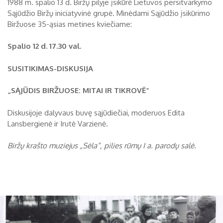
1988 m. spalio 13 d. Biržų pilyje įsikūrė Lietuvos persitvarkymo
Sąjūdžio Biržų iniciatyvinė grupė. Minėdami Sąjūdžio įsikūrimo
Biržų tvirtovės arsenalas
Biržuose 35-ąsias metines kviečiame:
RUGPJŪTIS
2026
Religijos
Spalio 12 d. 17.30 val.
Biržai XIX a.
Pr
An
Tr
Ke
Pe
Še
Se
SUSITIKIMAS-DISKUSIJA
Biržai XX a.
1
2
„SĄJŪDIS BIRŽUOSE: MITAI IR TIKROVĖ“
3
4
5
6
7
8
9
Diskusijoje dalyvaus buvę sąjūdiečiai, moderuos Edita
Lansbergienė ir Irutė Varzienė.
10
11
12
13
14
15
16
17
18
19
20
21
22
23
Biržų krašto muziejus „Sėla“, pilies rūmų I a. parodų salė.
24
25
26
27
28
29
30
31