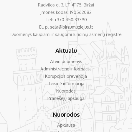
Radvilos g. 3, LT-41175, Biržai
Įmonės kodas: 190562082
Tel:
+370 450 33390
El. p.
sela@birzumuziejus.lt
Duomenys kaupiami ir saugomi Juridinių asmenų registre
Aktualu
Atviri duomenys
Administracinė informacija
Korupcijos prevencija
Teisinė informacija
Nuorodos
Pranešėjų apsauga
Nuorodos
Apklausa