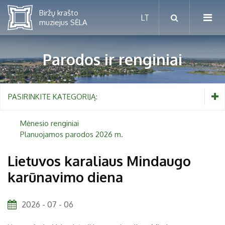
Parodos ir renginiai
Mėnesio renginiai
PASIRINKITE KATEGORIJĄ:
Planuojamos parodos 2026 m.
Mėnesio renginiai
Planuojamos parodos 2026 m.
Vaikams nuo 5 iki 10 metų
Lietuvos karaliaus Mindaugo
karūnavimo diena
Paaugliams nuo 11 iki 18 metų
Proistorė
Suaugusiems
Etnografija
2026 - 07 - 06
Šeimoms
Biržai ir Radvilos