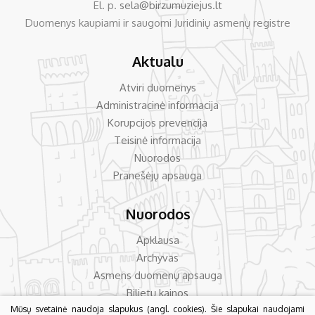
El. p.
sela@birzumuziejus.lt
Duomenys kaupiami ir saugomi Juridinių asmenų registre
Aktualu
Atviri duomenys
Administracinė informacija
Korupcijos prevencija
Teisinė informacija
Nuorodos
Pranešėjų apsauga
Nuorodos
Apklausa
Archyvas
Asmens duomenų apsauga
Bilietų kainos
Mūsų svetainė naudoja slapukus (angl. cookies). Šie slapukai naudojami
Dažniausiai užduodami klausimai