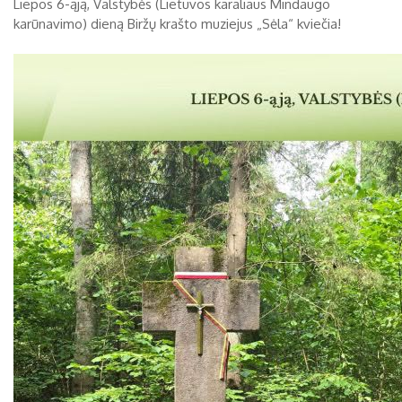
Liepos 6-ąją, Valstybės (Lietuvos karaliaus Mindaugo
karūnavimo) dieną Biržų krašto muziejus „Sėla“ kviečia!
Biržų tvirtovės arsenalas
RUGPJŪTIS
2026
Religijos
Biržai XIX a.
Pr
An
Tr
Ke
Pe
Še
Se
Biržai XX a.
1
2
3
4
5
6
7
8
9
10
11
12
13
14
15
16
17
18
19
20
21
22
23
24
25
26
27
28
29
30
31