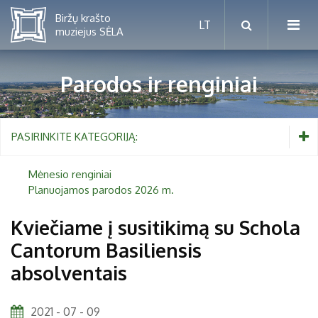
Parodos ir renginiai
Mėnesio renginiai
PASIRINKITE KATEGORIJĄ:
Planuojamos parodos 2026 m.
Mėnesio renginiai
Planuojamos parodos 2026 m.
Vaikams nuo 5 iki 10 metų
Kviečiame į susitikimą su Schola
Cantorum Basiliensis
Paaugliams nuo 11 iki 18 metų
Proistorė
absolventais
Suaugusiems
Etnografija
Šeimoms
Biržai ir Radvilos
2021 - 07 - 09