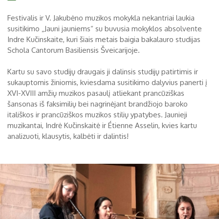
Biržų tvirtovės arsenalas
Festivalis ir V. Jakubėno muzikos mokykla nekantriai laukia
susitikimo „Jauni jauniems“ su buvusia mokyklos absolvente
RUGPJŪTIS
2026
Religijos
Indre Kučinskaite, kuri šiais metais baigia bakalauro studijas
Schola Cantorum Basiliensis Šveicarijoje.
Biržai XIX a.
Pr
An
Tr
Ke
Pe
Še
Se
Kartu su savo studijų draugais ji dalinsis studijų patirtimis ir
Biržai XX a.
sukauptomis žiniomis, kviesdama susitikimo dalyvius panerti į
1
2
XVI-XVIII amžių muzikos pasaulį atliekant prancūziškas
3
4
5
6
7
8
9
šansonas iš faksimilių bei nagrinėjant brandžiojo baroko
itališkos ir prancūziškos muzikos stilių ypatybes. Jaunieji
10
11
12
13
14
15
16
muzikantai, Indrė Kučinskaitė ir Étienne Asselin, kvies kartu
analizuoti, klausytis, kalbėti ir dalintis!
17
18
19
20
21
22
23
24
25
26
27
28
29
30
31