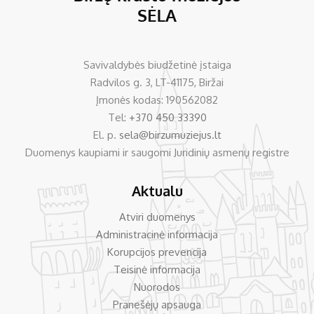
Savivaldybės biudžetinė įstaiga
Radvilos g. 3, LT-41175, Biržai
Įmonės kodas: 190562082
Tel:
+370 450 33390
El. p.
sela@birzumuziejus.lt
Duomenys kaupiami ir saugomi Juridinių asmenų registre
Aktualu
Atviri duomenys
Administracinė informacija
Korupcijos prevencija
Teisinė informacija
Nuorodos
Pranešėjų apsauga