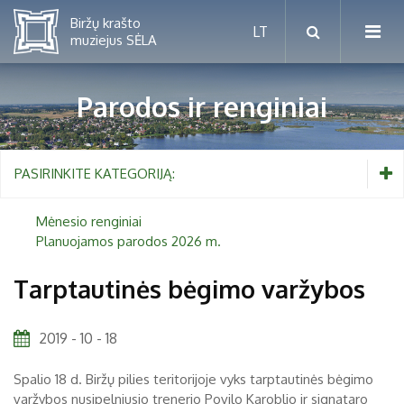
Parodos ir renginiai
Mėnesio renginiai
PASIRINKITE KATEGORIJĄ:
Planuojamos parodos 2026 m.
Mėnesio renginiai
Planuojamos parodos 2026 m.
Vaikams nuo 5 iki 10 metų
Tarptautinės bėgimo varžybos
Paaugliams nuo 11 iki 18 metų
Proistorė
2019 - 10 - 18
Suaugusiems
Etnografija
Spalio 18 d. Biržų pilies teritorijoje vyks tarptautinės bėgimo
Šeimoms
Biržai ir Radvilos
varžybos nusipelniusio trenerio Povilo Karoblio ir signataro