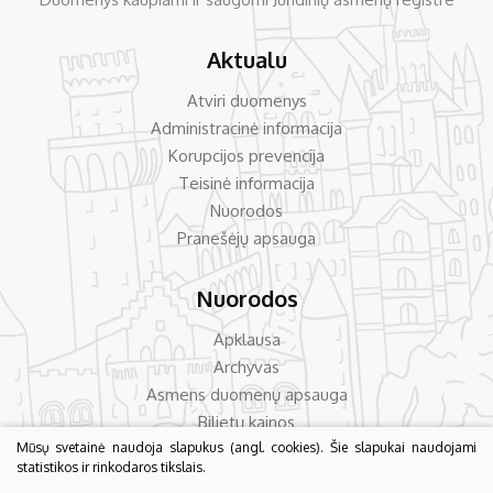
Aktualu
Atviri duomenys
Administracinė informacija
Korupcijos prevencija
Teisinė informacija
Nuorodos
Pranešėjų apsauga
Nuorodos
Apklausa
Archyvas
Asmens duomenų apsauga
Bilietų kainos
Dažniausiai užduodami klausimai
Mūsų svetainė naudoja slapukus (angl. cookies). Šie slapukai naudojami
statistikos ir rinkodaros tikslais.
Konsultavimas su visuomene