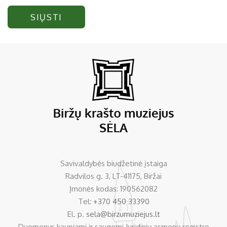
SIŲSTI
Savivaldybės biudžetinė įstaiga
Radvilos g. 3, LT-41175, Biržai
Įmonės kodas: 190562082
Tel:
+370 450 33390
El. p.
sela@birzumuziejus.lt
Duomenys kaupiami ir saugomi Juridinių asmenų registre