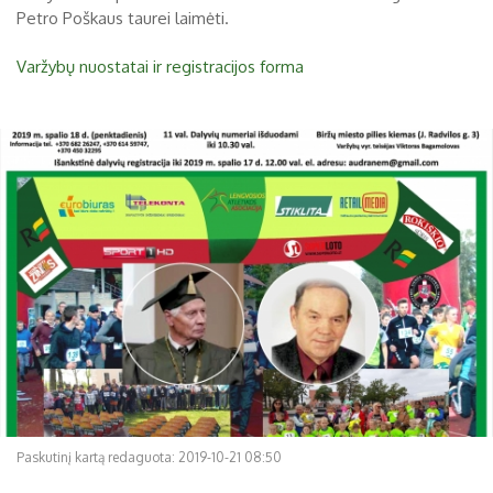
Petro Poškaus taurei laimėti.
Biržų tvirtovės arsenalas
Varžybų nuostatai ir registracijos forma
RUGPJŪTIS
2026
Religijos
Biržai XIX a.
Pr
An
Tr
Ke
Pe
Še
Se
Biržai XX a.
1
2
3
4
5
6
7
8
9
10
11
12
13
14
15
16
17
18
19
20
21
22
23
24
25
26
27
28
29
30
31
Paskutinį kartą redaguota: 2019-10-21 08:50