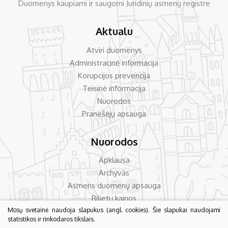
Duomenys kaupiami ir saugomi Juridinių asmenų registre
Aktualu
Atviri duomenys
Administracinė informacija
Korupcijos prevencija
Teisinė informacija
Nuorodos
Pranešėjų apsauga
Nuorodos
Apklausa
Archyvas
Asmens duomenų apsauga
Bilietų kainos
Mūsų svetainė naudoja slapukus (angl. cookies). Šie slapukai naudojami
Dažniausiai užduodami klausimai
statistikos ir rinkodaros tikslais.
Konsultavimas su visuomene