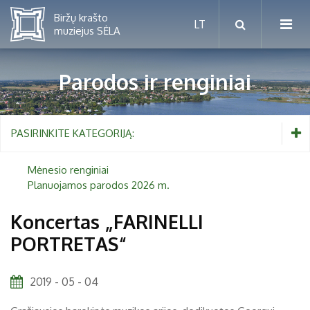
Parodos ir renginiai
Mėnesio renginiai
PASIRINKITE KATEGORIJĄ:
Planuojamos parodos 2026 m.
Mėnesio renginiai
Planuojamos parodos 2026 m.
Vaikams nuo 5 iki 10 metų
Koncertas „FARINELLI
PORTRETAS“
Paaugliams nuo 11 iki 18 metų
Proistorė
Suaugusiems
Etnografija
2019 - 05 - 04
Šeimoms
Biržai ir Radvilos