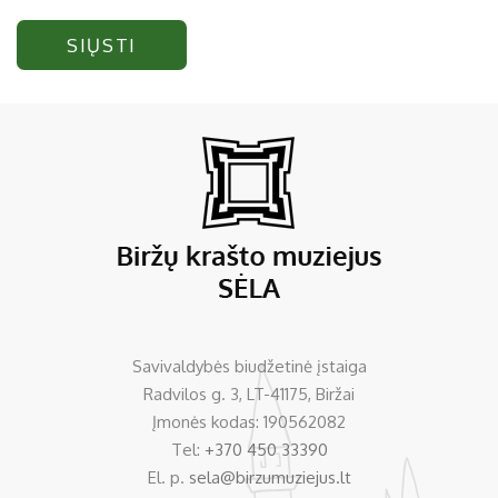
SIŲSTI
Savivaldybės biudžetinė įstaiga
Radvilos g. 3, LT-41175, Biržai
Įmonės kodas: 190562082
Tel:
+370 450 33390
El. p.
sela@birzumuziejus.lt