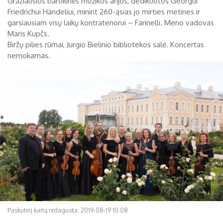
Gražiausios barokinės muzikos arijos, dedikuotos Georgui
Friedrichui Händeliui, minint 260-ąsias jo mirties metines ir
Biržų tvirtovės arsenalas
garsiausiam visų laikų kontratenorui – Farinelli. Meno vadovas
Maris Kupčs.
RUGPJŪTIS
2026
Religijos
Biržų pilies rūmai, Jurgio Bielinio bibliotekos salė. Koncertas
nemokamas.
Biržai XIX a.
Pr
An
Tr
Ke
Pe
Še
Se
Biržai XX a.
1
2
3
4
5
6
7
8
9
10
11
12
13
14
15
16
17
18
19
20
21
22
23
24
25
26
27
28
29
30
31
Paskutinį kartą redaguota: 2019-08-19 10:08