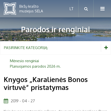
Parodos ir renginiai
Mėnesio renginiai
PASIRINKITE KATEGORIJĄ:
Planuojamos parodos 2026 m.
Mėnesio renginiai
Planuojamos parodos 2026 m.
Vaikams nuo 5 iki 10 metų
Knygos „Karalienės Bonos
virtuvė“ pristatymas
Paaugliams nuo 11 iki 18 metų
Proistorė
Suaugusiems
Etnografija
2019 - 04 - 27
Šeimoms
Biržai ir Radvilos