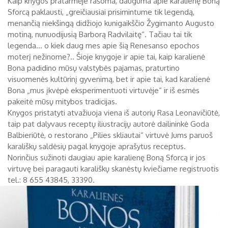
Kaip knygos pratarmėje rašoma, dauguma apie karalienę Boną
Sforcą paklausti, „greičiausiai prisimintume tik legendą,
Biržų tvirtovės arsenalas
menančią niekšingą didžiojo kunigaikščio Žygimanto Augusto
motiną, nunuodijusią Barborą Radvilaitę“. Tačiau tai tik
RUGPJŪTIS
2026
Religijos
legenda... o kiek daug mes apie šią Renesanso epochos
moterį nežinome?.. Šioje knygoje ir apie tai, kaip karalienė
Biržai XIX a.
Pr
An
Tr
Ke
Pe
Še
Se
Bona padidino mūsų valstybės pajamas, praturtino
Biržai XX a.
visuomenės kultūrinį gyvenimą, bet ir apie tai, kad karalienė
1
2
Bona „mus įkvėpė eksperimentuoti virtuvėje“ ir iš esmės
pakeitė mūsų mitybos tradicijas.
3
4
5
6
7
8
9
Knygos pristatyti atvažiuoja viena iš autorių Rasa Leonavičiūtė,
taip pat dalyvaus receptų iliustracijų autorė dailininkė Goda
10
11
12
13
14
15
16
Balbieriūtė, o restorano „Pilies skliautai“ virtuvė Jums paruoš
karališkų saldėsių pagal knygoje aprašytus receptus.
17
18
19
20
21
22
23
Norinčius sužinoti daugiau apie karalienę Boną Sforcą ir jos
24
25
26
27
28
29
30
virtuvę bei paragauti karališkų skanėstų kviečiame registruotis
tel.: 8 655 43845, 33390.
31